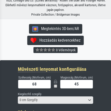
1820, Colnaghi und Co. (színes akvatinta) · Robert the Elder and Younger Havell.
Elérhető művészi lenyomatként vásznon, fotópapíron, akvarell kartonon, illetve
japán papíron.
Private Collection / Bridgeman Images
Megtekintés 3D-ben/AR
Hozzáadás kedvencekhez
0 Vélemények
Művészeti lenyomat konfigurálása
Szélesség (Motívum, cm)
Magasság (Motívum, cm)
Kiegészítő szegély
0 cm Szegély