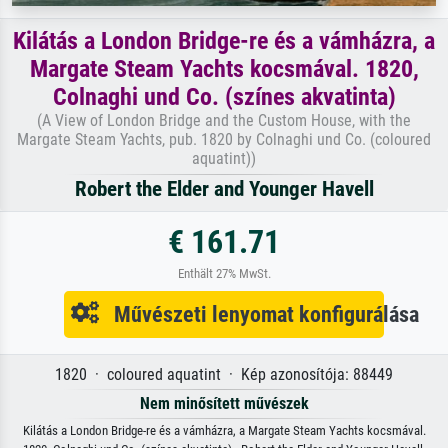
Kilátás a London Bridge-re és a vámházra, a
Margate Steam Yachts kocsmával. 1820,
Colnaghi und Co. (színes akvatinta)
(A View of London Bridge and the Custom House, with the
Margate Steam Yachts, pub. 1820 by Colnaghi und Co. (coloured
aquatint))
Robert the Elder and Younger Havell
€ 161.71
Enthält 27% MwSt.
Művészeti lenyomat konfigurálása
1820 · coloured aquatint · Kép azonosítója: 88449
Nem minősített művészek
Kilátás a London Bridge-re és a vámházra, a Margate Steam Yachts kocsmával.