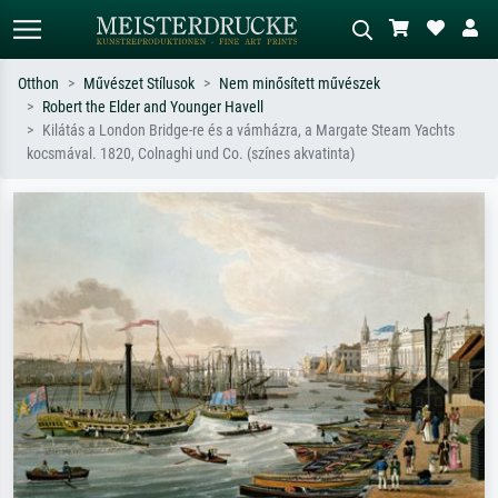
Otthon
Művészet Stílusok
Nem minősített művészek
Robert the Elder and Younger Havell
Alap keresés
MI-képkereső
Kilátás a London Bridge-re és a vámházra, a Margate Steam Yachts
kocsmával. 1820, Colnaghi und Co. (színes akvatinta)
Keressen művész, műcím vagy stílus
Írja le a jelenetet – pl. zöld rét, sok
szerint – pl. Monet, Csillagos éj,
piros absztrakt, sötét olajkép, álló akt
impresszionizmus, Hokusai-hullám,
egy fa mellett.
akt.