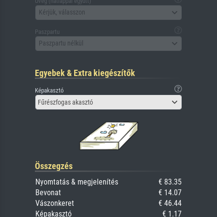
Üveg (hátlappal együtt)
Kérjük, válasszon
Paszpartu
Paszpartu nélkül
Egyebek & Extra kiegészítők
Képakasztó
Fűrészfogas akasztó
Összegzés
Nyomtatás & megjelenítés
€ 83.35
Bevonat
€ 14.07
Vászonkeret
€ 46.44
Képakasztó
€ 1.17