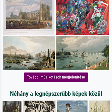
További műalkotások megjelenítése
Néhány a legnépszerűbb képek közül