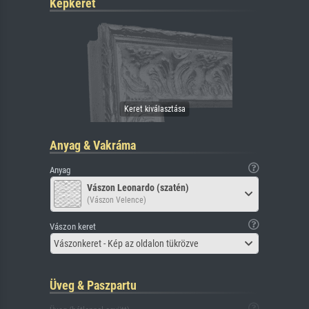
Képkeret
Anyag & Vakráma
Anyag
Vászon Leonardo (szatén)
(Vászon Velence)
Vászon keret
Vászonkeret - Kép az oldalon tükrözve
Üveg & Paszpartu