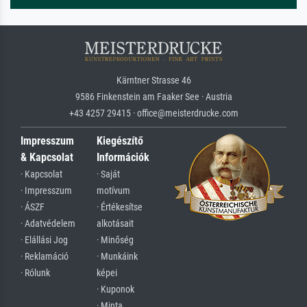
Kärntner Strasse 46
9586 Finkenstein am Faaker See · Austria
+43 4257 29415 · office@meisterdrucke.com
Impresszum
Kiegészítő
& Kapcsolat
Információk
· Kapcsolat
· Saját
· Impresszum
motívum
· ÁSZF
· Értékesítse
· Adatvédelem
alkotásait
· Elállási Jog
· Minőség
· Reklamáció
· Munkáink
· Rólunk
képei
· Kuponok
· Minta