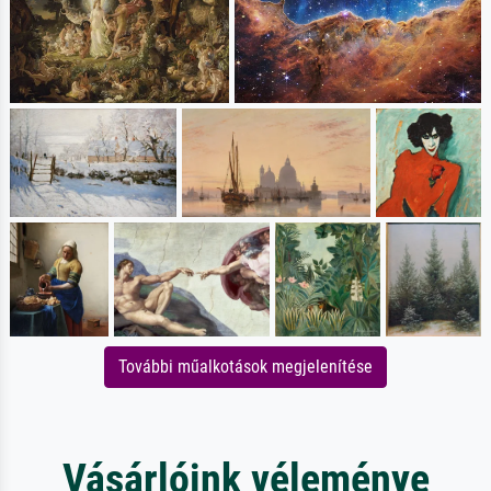
További műalkotások megjelenítése
Vásárlóink véleménye