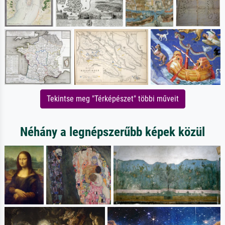
Tekintse meg "Térképészet" többi műveit
Néhány a legnépszerűbb képek közül