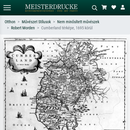
Otthon
Művészet Stílusok
Nem minősített művészek
Robert Morden
Cumberland térképe, 1695 körül
Alap keresés
MI-képkereső
Keressen művész, műcím vagy stílus
Írja le a jelenetet – pl. zöld rét, sok
szerint – pl. Monet, Csillagos éj,
piros absztrakt, sötét olajkép, álló akt
impresszionizmus, Hokusai-hullám,
egy fa mellett.
akt.