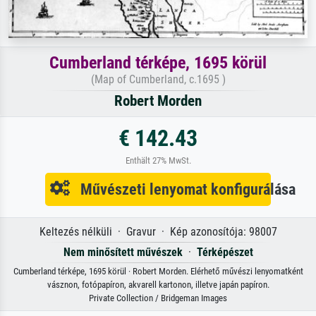
Cumberland térképe, 1695 körül
(Map of Cumberland, c.1695 )
Robert Morden
€ 142.43
Enthält 27% MwSt.
Művészeti lenyomat konfigurálása
Keltezés nélküli · Gravur · Kép azonosítója: 98007
Nem minősített művészek
·
Térképészet
Cumberland térképe, 1695 körül · Robert Morden. Elérhető művészi lenyomatként
vásznon, fotópapíron, akvarell kartonon, illetve japán papíron.
Private Collection / Bridgeman Images