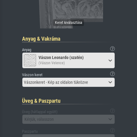
Anyag & Vakráma
Anyag
Vászon Leonardo (szatén)
(Vászon Velence)
Vászon keret
Vászonkeret - Kép az oldalon tükrözve
Üveg & Paszpartu
Üveg (hátlappal együtt)
Kérjük, válasszon
Paszpartu