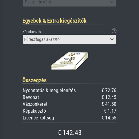
Paszpartu nélkül
Egyebek & Extra kiegészítők
Képakasztó
Fűrészfogas akasztó
Összegzés
Nyomtatás & megjelenítés
€ 72.76
Bevonat
€ 12.45
Vászonkeret
€ 41.50
Képakasztó
€ 1.17
Licence költség
€ 14.55
€ 142.43