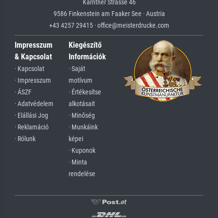
Kärntner Strasse 46
9586 Finkenstein am Faaker See · Austria
+43 4257 29415 · office@meisterdrucke.com
Impresszum
Kiegészítő
& Kapcsolat
Információk
· Kapcsolat
· Saját
· Impresszum
motívum
· ÁSZF
· Értékesítse
· Adatvédelem
alkotásait
· Elállási Jog
· Minőség
· Reklamáció
· Munkáink
· Rólunk
képei
· Kuponok
· Minta
rendelése