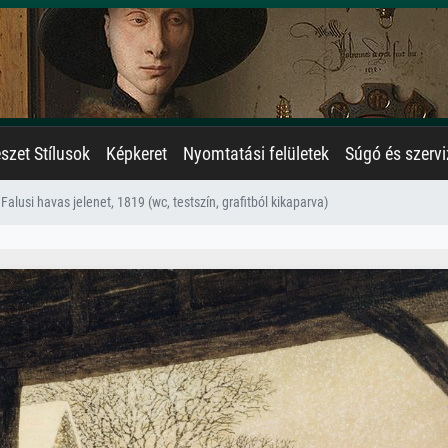
zet Stílusok
Képkeret
Nyomtatási felületek
Súgó és szervi
Falusi havas jelenet, 1819 (wc, testszín, grafitból kikaparva)