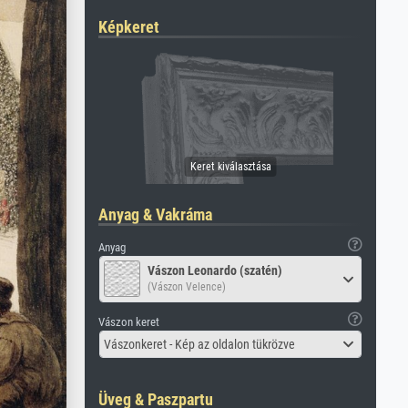
Képkeret
Anyag & Vakráma
Anyag
Vászon Leonardo (szatén)
(Vászon Velence)
Vászon keret
Vászonkeret - Kép az oldalon tükrözve
Üveg & Paszpartu