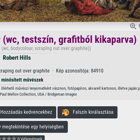
 (wc, testszín, grafitból kikaparva)
(wc, bodycolour, scraping out over graphite))
Robert Hills
craping out over graphite · Kép azonosítója: 84910
minősített művészek
ls. Elérhető művészi lenyomatként vásznon, fotópapíron, akvarell kartonon, illetve japán p
t, Paul Mellon Collection, USA / Bridgeman Images
ozzáadás kedvencekhez
Falszín kiválasztása
megtekintése egy helyiségben
0 Vélemények