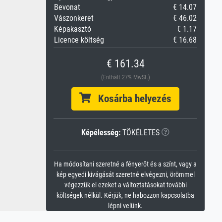
Bevonat
€ 14.07
Vászonkeret
€ 46.02
Képakasztó
€ 1.17
Licence költség
€ 16.68
€ 161.34
(Enthält 27% MwSt.)
Kosárba helyezés
Képélesség:
TÖKÉLETES
Ha módosítani szeretné a fényerőt és a színt, vagy a
kép egyedi kivágását szeretné elvégezni, örömmel
végezzük el ezeket a változtatásokat további
költségek nélkül. Kérjük, ne habozzon kapcsolatba
lépni velünk.