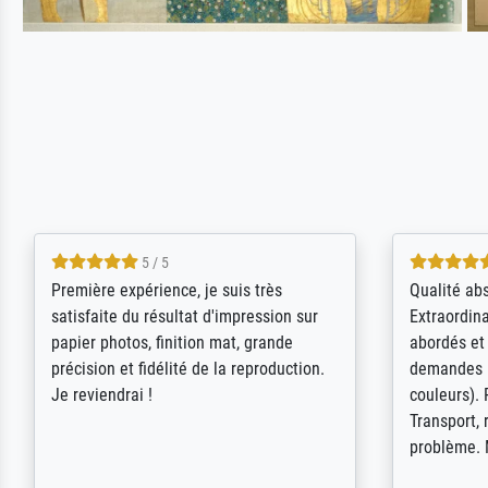
4.5 / 5
ik beoordeel Meisterdrucke zeer
Wow....ich 
positief. Door de 69505 beschikbare
erstaunt. 
kunstenaars scrollen is echter
Erwartunge
onbegonnen werk (na stoppen begint
der Ablauf
het weer van voor af aan). Als er naar
Komplimen
een bepaalde kunstenaar gevraagd
wordt krijg je ook een aantal werken van
andere wat het onoverzichtelijk maakt