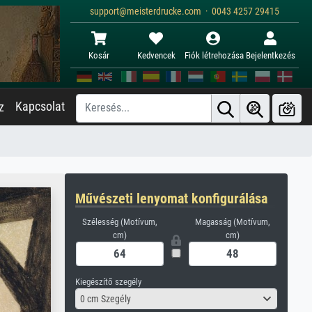
support@meisterdrucke.com · 0043 4257 29415
Kosár
Kedvencek
Fiók létrehozása
Bejelentkezés
Kapcsolat
z
Művészeti lenyomat konfigurálása
Szélesség (Motívum,
Magasság (Motívum,
cm)
cm)
Kiegészítő szegély
0 cm Szegély