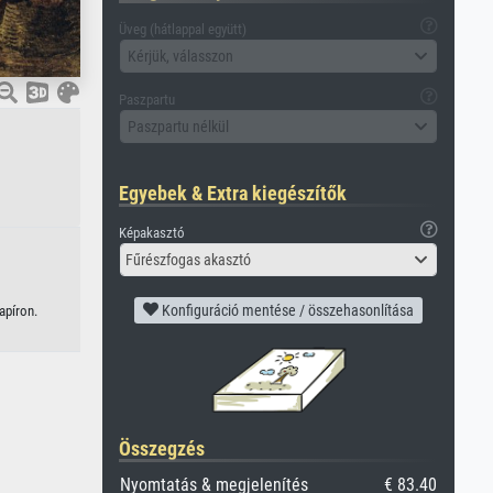
Üveg (hátlappal együtt)
Kérjük, válasszon
Paszpartu
Paszpartu nélkül
Egyebek & Extra kiegészítők
Képakasztó
Fűrészfogas akasztó
Konfiguráció mentése / összehasonlítása
apíron.
Összegzés
Nyomtatás & megjelenítés
€ 83.40