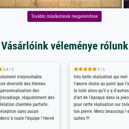
További műalkotások megjelenítése
Vásárlóink véleménye rólunk
5 / 5
4 / 5
bin sehr über die Qualität
De levering door Bpost was a
Diese Drucke haben all´meine
desastreus. De gemelde lever
n übertroffen. Desgleichen
sloeg nergens op. Er werd nie
 der Bestellung. Grosses
aangebeld en niet geleverd o
t.
voorziene dag. Er werd ook g
duidelijke informatie gegeve
er dan met het pakket ging g
Bpost absoluut te mijden