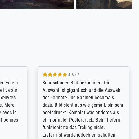
4.8 / 5
bsoluut
So, I ordered a large print of The
ingstijd
Annunciation by Fra Angelico from a
t
very large and popular American
p de
"art/poster" site advertising giclee print
een
quality. The quality for a large print was
n over wat
atrocious. They refunded me when I sent
ebeuren.
pictures of the blurry print vs. a
Wikipedia commons representation.