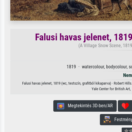
Falusi havas jelenet, 1819
(A Village Snow Scene, 1819 
1819 · watercolour, bodycolour, s
Nem 
Falusi havas jelenet, 1819 (wc, testszín, grafitból kikaparva) · Robert Hil
Yale Center for British Ar
Megtekintés 3D-ben/AR
H
Festmény 