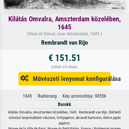
Kilátás Omvalra, Amszterdam közelében,
1645
(View of Omval, near Amsterdam, 1645 )
Rembrandt van Rijn
€ 151.51
Enthält 27% MwSt.
Művészeti lenyomat konfigurálása
1645 · Radierung · Kép azonosítója: 90556
Barokk
Kilátás Omvalra, Amszterdam közelében, 1645 · Rembrandt van Rijn. Elérhető
művészi lenyomatként vásznon, fotópapíron, akvarell kartonon, illetve japán
papíron.
Musee de la Ville de Paris, Musee du Petit-Palais, France / Bridgeman Images