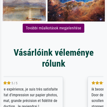
További műalkotások megjelenítése
Vásárlóink véleménye
rólunk
4.5 / 5
ik beoordeel Meisterdrucke zeer positief.
Door de 69505 beschikbare kunstenaars
scrollen is echter onbegonnen werk (na
stoppen begint het weer van voor af aan).