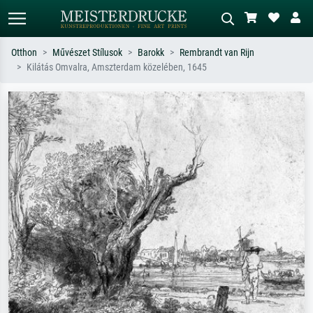
Otthon
Művészet Stílusok
Barokk
Rembrandt van Rijn
Kilátás Omvalra, Amszterdam közelében, 1645
Alap keresés
MI-képkereső
Keressen művész, műcím vagy stílus
Írja le a jelenetet – pl. zöld rét, sok
szerint – pl. Monet, Csillagos éj,
piros absztrakt, sötét olajkép, álló akt
impresszionizmus, Hokusai-hullám,
egy fa mellett.
akt.