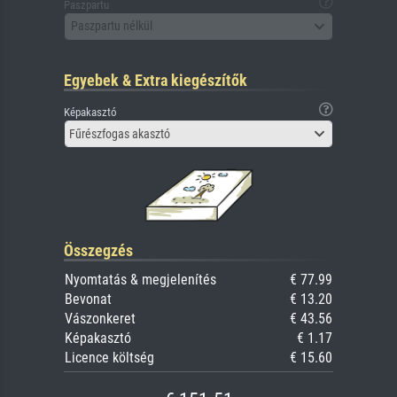
Paszpartu
Paszpartu nélkül
Egyebek & Extra kiegészítők
Képakasztó
Fűrészfogas akasztó
Összegzés
Nyomtatás & megjelenítés
€ 77.99
Bevonat
€ 13.20
Vászonkeret
€ 43.56
Képakasztó
€ 1.17
Licence költség
€ 15.60