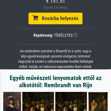
€ 151.51
(Enthält 27% MwSt.)
Kosárba helyezés
Képélesség:
TÖKÉLETES
Ha módosítani szeretné a fényerőt és a színt, vagy a
kép egyedi kivágását szeretné elvégezni, örömmel
végezzük el ezeket a változtatásokat további költségek
nélkül. Kérjük, ne habozzon kapcsolatba lépni velünk.
Egyéb művészeti lenyomatok ettől az
alkotótól: Rembrandt van Rijn