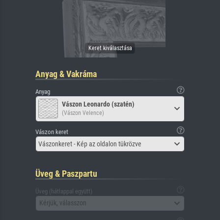
Anyag & Vakráma
Anyag
Vászon Leonardo (szatén)
(Vászon Velence)
Vászon keret
Vászonkeret - Kép az oldalon tükrözve
Üveg & Paszpartu
Üveg (hátlappal együtt)
Kérjük, válasszon