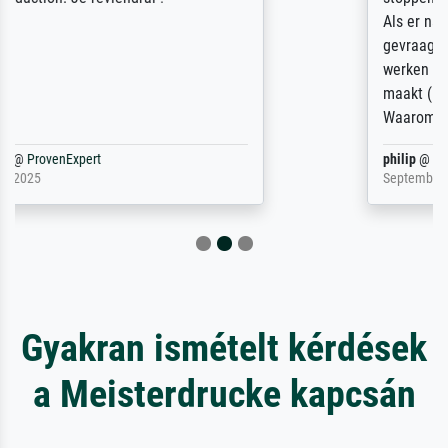
Als er naar een bepaalde kunstenaar
gevraagd wordt krijg je ook een aantal
werken van andere wat het onoverzichtelijk
maakt (bvb zoek Ros = ook Rops, Rose etc).
Waarom duidt u ...
philip
@
ProvenExpert
September 23, 2025
Gyakran ismételt kérdések
a Meisterdrucke kapcsán