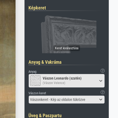
Képkeret
Anyag & Vakráma
Anyag
Vászon Leonardo (szatén)
(Vászon Velence)
Vászon keret
Vászonkeret - Kép az oldalon tükrözve
Üveg & Paszpartu