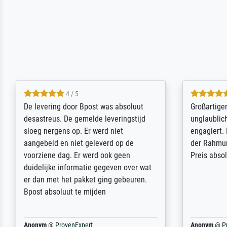
5 / 5
Sehr gute Qualität des Leinwanddrucks
Für ein Er
und des Rahmens! Unser Bild wurde
Feldpost m
sehr sorgfältig und sicher verpackt, so
Weltkrieg b
dass es unbeschadet bei uns ankam. Es
ausdrucksvo
wird nicht unser letzter Meisterdruck
Ihnen gefu
sein. Vielen Dank!
Fotopapier
am Telefon
stabiler Pa
zufrieden 
weiter. Viel
Reinhold,
@
ProvenExpert
Margot
@
Pr