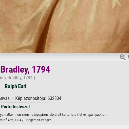
 Bradley, 1794
ucy Bradley, 1794 )
Ralph Earl
anvas · Kép azonosítója: 632834
Portréfestészet
nyomatként vásznon, fotópapíron, akvarell kartonon, illetve japán papíron.
tute of Arts, USA / Bridgeman Images