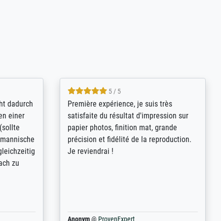
4.8 / 5
kann sich
Qualité absolument irréprochable.
.B.:
Extraordinaire diversité des thèmes
keit,
abordés et personnalisation des
freundliche
demandes (recadrage, réajustement des
ild (ein
couleurs). Relation clientèle parfaite.
rpackt -
Transport, réception sans aucun
stikdeckeln
problème. Merci à toute l'équipe ! Hervé
in den
 der P...
Anonym
@
ProvenExpert