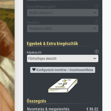
Üveg (hátlappal együtt)
Kérjük, válasszon
Paszpartu
Paszpartu nélkül
Egyebek & Extra kiegészítők
Képakasztó
Fűrészfogas akasztó
Konfiguráció mentése / összehasonlítása
Összegzés
Nyomtatás & megjelenítés
€ 86.02