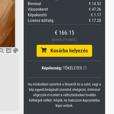
Bevonat
€ 14.52
Vászonkeret
€ 47.26
Képakasztó
€ 1.17
Licence költség
€ 17.20
€ 166.15
(Enthält 27% MwSt.)
Kosárba helyezés
Képélesség:
TÖKÉLETES
Ha módosítani szeretné a fényerőt és a színt, vagy a
kép egyedi kivágását szeretné elvégezni, örömmel
végezzük el ezeket a változtatásokat további
költségek nélkül. Kérjük, ne habozzon kapcsolatba
lépni velünk.