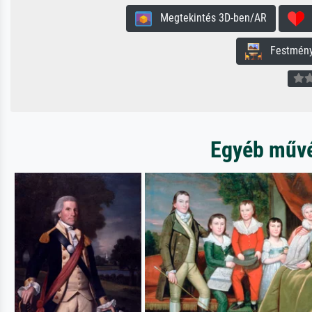
Megtekintés 3D-ben/AR
H
Festmény 
Egyéb művés