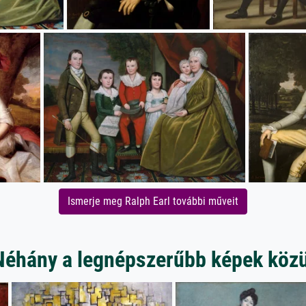
Ismerje meg Ralph Earl további műveit
Néhány a legnépszerűbb képek közü