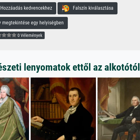
ozzáadás kedvencekhez
Falszín kiválasztása
megtekintése egy helyiségben
0 Vélemények
zeti lenyomatok ettől az alkotótól