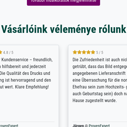
További műalkotások megjelenítése
Vásárlóink véleménye rólunk
5 / 5
4.8 / 5
innerungsbuch mit der
Hervorragende Qualität. Man 
eines Großvaters aus dem 1.
vieles anpassen lassen, wie z
enötigte ich ein
Randentfernung, Farbe, Hellig
lles Bild. Das habe ich bei
Kontrast und Weiteres. Sehr 
nden. Bei der Auswahl der
Kontaktperson per Mail. Das B
-Qualität wurde ich sehr gut
Kunstdruck) wurde sehr gut ve
 beraten. Der Versand mit
sehr starke Papprolle mit Pla
ppe war perfekt. Ich bin sehr
und innen mit Papierknüllern 
und empfehle Sie gerne
Zwischenräumen gefüllt. Einzig
en ...
ovenExpert
Anonym
@
ProvenExpert