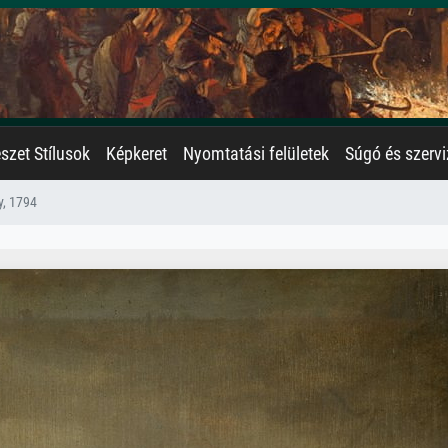
zet Stílusok
Képkeret
Nyomtatási felületek
Súgó és szervi
y, 1794