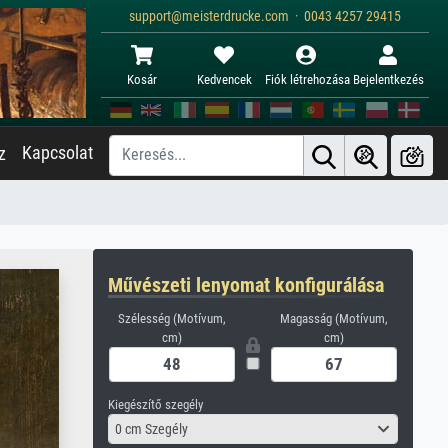
support@meisterdrucke.com · 0043 4257 29415
Kosár
Kedvencek
Fiók létrehozása
Bejelentkezés
Kapcsolat
z
Művészeti lenyomat konfigurálása
Szélesség (Motívum,
Magasság (Motívum,
cm)
cm)
Kiegészítő szegély
0 cm Szegély