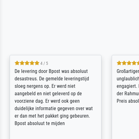
5 / 5
Sehr gute Qualität des Leinwanddrucks
Für ein Er
und des Rahmens! Unser Bild wurde
Feldpost m
sehr sorgfältig und sicher verpackt, so
Weltkrieg b
dass es unbeschadet bei uns ankam. Es
ausdrucksvo
wird nicht unser letzter Meisterdruck
Ihnen gefu
sein. Vielen Dank!
Fotopapier
am Telefon
stabiler Pa
zufrieden 
weiter. Viel