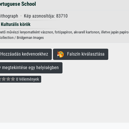
rtuguese School
 lithograph · Kép azonosítója: 83710
Kulturális körök
ető művészi lenyomatként vásznon, fotópapíron, akvarell kartonon, illetve japán papíro
Collection / Bridgeman Images
ozzáadás kedvencekhez
Falszín kiválasztása
megtekintése egy helyiségben
0 Vélemények