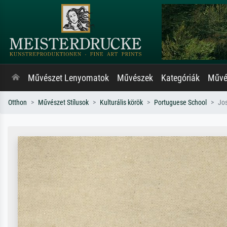
Művészet Lenyomatok
Művészek
Kategóriák
Művés
Otthon
Művészet Stílusok
Kulturális körök
Portuguese School
Jos