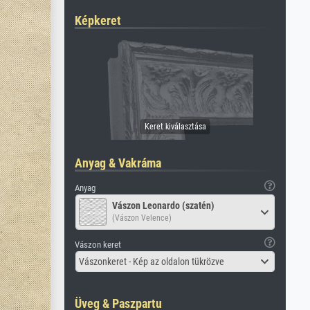
Képkeret
Anyag & Vakráma
Anyag
Vászon Leonardo (szatén)
(Vászon Velence)
Vászon keret
Vászonkeret - Kép az oldalon tükrözve
Üveg & Paszpartu