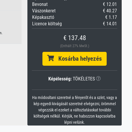
Bevonat
€ 12.01
Vászonkeret
€ 40.27
Képakasztó
€ 1.17
Licence költség
€ 14.01
n.
€ 137.48
(Enthält 27% MwSt.)
Kosárba helyezés
Képélesség:
TÖKÉLETES
Ha módosítani szeretné a fényerőt és a színt, vagy a
kép egyedi kivágását szeretné elvégezni, örömmel
végezzük el ezeket a változtatásokat további
költségek nélkül. Kérjük, ne habozzon kapcsolatba
lépni velünk.