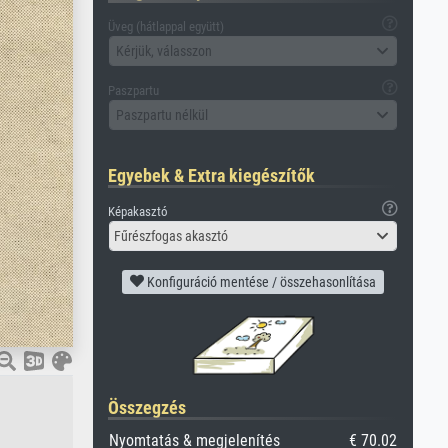
Üveg (hátlappal együtt)
Kérjük, válasszon
Paszpartu
Paszpartu nélkül
Egyebek & Extra kiegészítők
Képakasztó
Fűrészfogas akasztó
Konfiguráció mentése / összehasonlítása
Összegzés
Nyomtatás & megjelenítés
€ 70.02