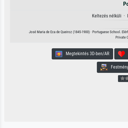
Po
Keltezés nélküli ·
José Maria de Eca de Queiroz (1845-1900) · Portuguese School. Elérh
Private 
Megtekintés 3D-ben/AR
H
Festmény 