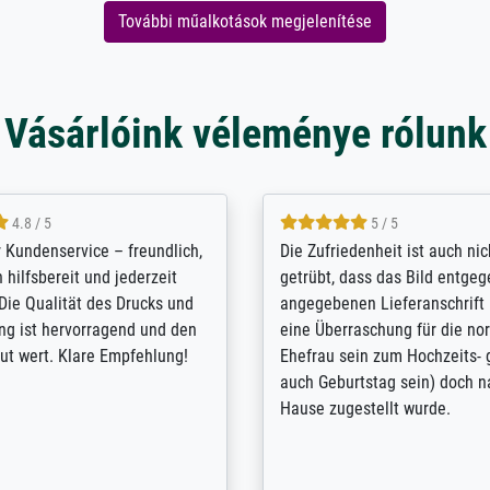
További műalkotások megjelenítése
Vásárlóink véleménye rólunk
5 / 5
4.8 / 5
innerungsbuch mit der
Hervorragende Qualität. Man 
eines Großvaters aus dem 1.
vieles anpassen lassen, wie z
enötigte ich ein
Randentfernung, Farbe, Hellig
lles Bild. Das habe ich bei
Kontrast und Weiteres. Sehr 
nden. Bei der Auswahl der
Kontaktperson per Mail. Das B
-Qualität wurde ich sehr gut
Kunstdruck) wurde sehr gut ve
 beraten. Der Versand mit
sehr starke Papprolle mit Pla
ppe war perfekt. Ich bin sehr
und innen mit Papierknüllern 
und empfehle Sie gerne
Zwischenräumen gefüllt. Einzig
en ...