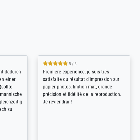
4.8 / 5
kann sich
Qualité absolument irréprochable.
.B.:
Extraordinaire diversité des thèmes
keit,
abordés et personnalisation des
freundliche
demandes (recadrage, réajustement des
ild (ein
couleurs). Relation clientèle parfaite.
rpackt -
Transport, réception sans aucun
stikdeckeln
problème. Merci à toute l'équipe ! Hervé
in den
 der P...