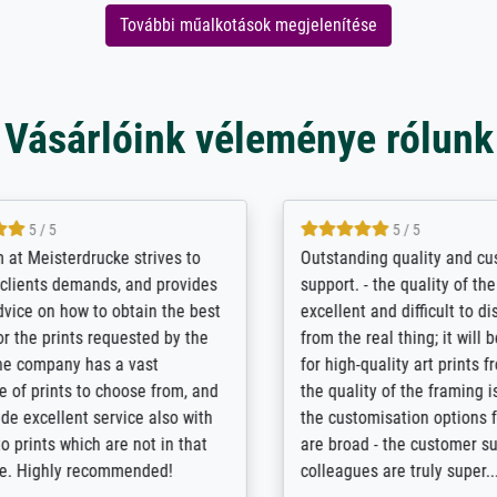
További műalkotások megjelenítése
Vásárlóink véleménye rólunk
5 / 5
5 / 5
t Meisterdrucke strives to
Outstanding quality and cus
lients demands, and provides
support. - the quality of the pr
ice on how to obtain the best
excellent and difficult to dist
 the prints requested by the
from the real thing; it will be
e company has a vast
for high-quality art prints fro
of prints to choose from, and
the quality of the framing is e
e excellent service also with
the customisation options for
prints which are not in that
are broad - the customer sup
. Highly recommended!
colleagues are truly super...