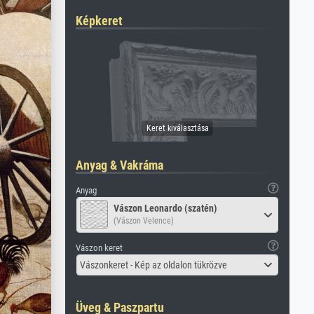
Képkeret
Anyag & Vakráma
Anyag
Vászon Leonardo (szatén)
(Vászon Velence)
Vászon keret
Vászonkeret - Kép az oldalon tükrözve
Üveg & Paszpartu