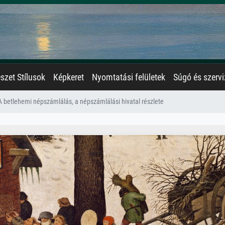
zet Stílusok
Képkeret
Nyomtatási felületek
Súgó és szervi
A betlehemi népszámlálás, a népszámlálási hivatal részlete