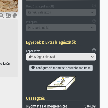
Üveg (hátlappal együtt)
Kérjük, válasszon
Paszpartu
Paszpartu nélkül
Egyebek & Extra kiegészítők
Képakasztó
Fűrészfogas akasztó
ve japán
Konfiguráció mentése / összehasonlítása
Összegzés
Nyomtatás & megjelenítés
€ 84.89