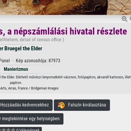
, a népszámlálási hivatal részlete
thlehem, detail of census office )
er Bruegel the Elder
Panel · Kép azonosítója: 87973
Manierizmus
l the Elder. Elérhető művészi lenyomatként vásznon, fotópapíron, akvarell kartonon, illet
papíron.
Arts, Arras, France / Bridgeman Images
ozzáadás kedvencekhez
Falszín kiválasztása
megtekintése egy helyiségben
0 Vélemények