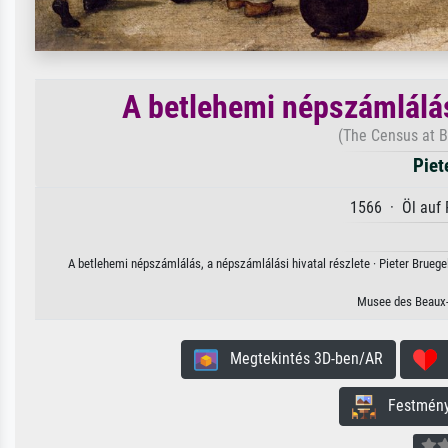
A betlehemi népszámlálás
(The Census at Be
Piet
1566 · Öl auf 
A betlehemi népszámlálás, a népszámlálási hivatal részlete · Pieter Bruege
Musee des Beaux-
Megtekintés 3D-ben/AR
H
Festmény 