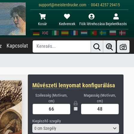
support@meisterdrucke.com · 0043 4257 29415
Kosár
Kedvencek
Fiók létrehozása
Bejelentkezés
Kapcsolat
z
Művészeti lenyomat konfigurálása
Szélesség (Motívum,
Magasság (Motívum,
cm)
cm)
Kiegészítő szegély
0 cm Szegély