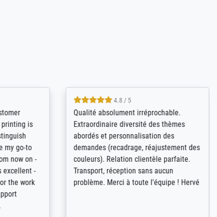
4.8 / 5
tomer
Qualité absolument irréprochable.
inting is
Extraordinaire diversité des thèmes
inguish
abordés et personnalisation des
 my go-to
demandes (recadrage, réajustement des
m now on -
couleurs). Relation clientèle parfaite.
xcellent -
Transport, réception sans aucun
 the work
problème. Merci à toute l'équipe ! Hervé
port