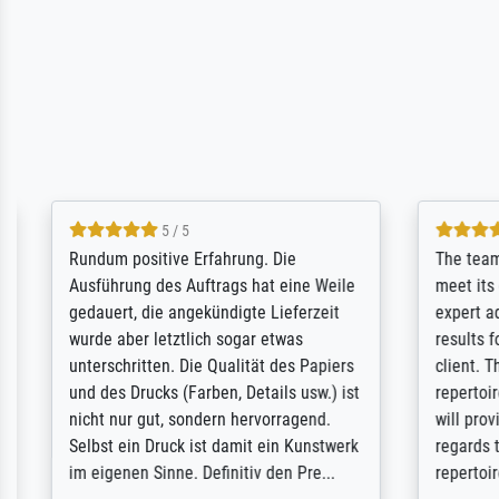
5 / 5
Rundum positive Erfahrung. Die
The team a
Ausführung des Auftrags hat eine Weile
meet its c
gedauert, die angekündigte Lieferzeit
expert adv
wurde aber letztlich sogar etwas
results for
unterschritten. Die Qualität des Papiers
client. Th
und des Drucks (Farben, Details usw.) ist
repertoire 
nicht nur gut, sondern hervorragend.
will provid
Selbst ein Druck ist damit ein Kunstwerk
regards to 
im eigenen Sinne. Definitiv den Pre...
repertoire