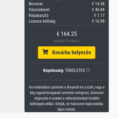
Bevonat
€ 14.38
Vászonkeret
€ 46.84
Képakasztó
€ 1.17
Licence költség
€ 16.98
€ 164.25
(Enthält 27% MwSt.)
Kosárba helyezés
Képélesség:
TÖKÉLETES
Ha módosítani szeretné a fényerőt és a színt, vagy a
kép egyedi kivágását szeretné elvégezni, örömmel
végezzük el ezeket a változtatásokat további
költségek nélkül. Kérjük, ne habozzon kapcsolatba
lépni velünk.