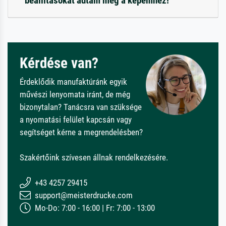
beállításokat adtam meg a képemhez!
Kérdése van?
Érdeklődik manufaktúránk egyik
művészi lenyomata iránt, de még
bizonytalan? Tanácsra van szüksége
a nyomatási felület kapcsán vagy
segítséget kérne a megrendelésben?
Szakértőink szívesen állnak rendelkezésére.
+43 4257 29415
support@meisterdrucke.com
Mo-Do: 7:00 - 16:00 | Fr: 7:00 - 13:00