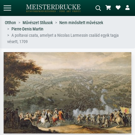
Otthon
Művészet Stílusok
Nem minősített művészek
Pierre-Denis Martin
Alap keresés
MI-képkereső
A poltavai csata, amelyet a Nicolas Larmessin család egyik tagja
vésett, 1709
Keressen művész, műcím vagy stílus
Írja le a jelenetet – pl. zöld rét, sok
szerint – pl. Monet, Csillagos éj,
piros absztrakt, sötét olajkép, álló akt
impresszionizmus, Hokusai-hullám,
egy fa mellett.
akt.