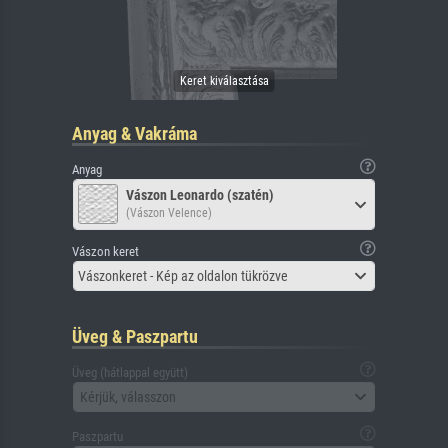
Anyag & Vakráma
Anyag
Vászon Leonardo (szatén)
(Vászon Velence)
Vászon keret
Vászonkeret - Kép az oldalon tükrözve
Üveg & Paszpartu
Üveg (hátlappal együtt)
Kérjük, válasszon
Paszpartu