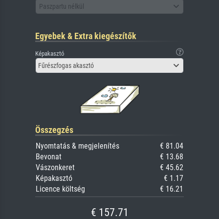
Paszpartu nélkül
Egyebek & Extra kiegészítők
Képakasztó
Fűrészfogas akasztó
Összegzés
Nyomtatás & megjelenítés
€ 81.04
Bevonat
€ 13.68
Vászonkeret
€ 45.62
Képakasztó
€ 1.17
Licence költség
€ 16.21
€ 157.71