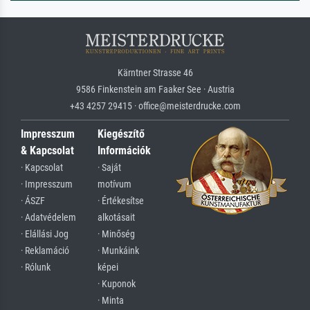
Kärntner Strasse 46
9586 Finkenstein am Faaker See · Austria
+43 4257 29415 · office@meisterdrucke.com
Impresszum
Kiegészítő
& Kapcsolat
Információk
· Kapcsolat
· Saját
· Impresszum
motívum
· ÁSZF
· Értékesítse
· Adatvédelem
alkotásait
· Elállási Jog
· Minőség
· Reklamáció
· Munkáink
· Rólunk
képei
· Kuponok
· Minta