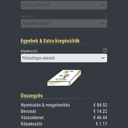
Kérjük, válasszon
Paszpartu
Paszpartu nélkül
Egyebek & Extra kiegészítők
Képakasztó
Fűrészfogas akasztó
Összegzés
Nyomtatás & megjelenítés
€ 84.52
Bevonat
€ 14.22
Vászonkeret
€ 46.44
Képakasztó
€ 1.17