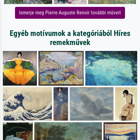
Ismerje meg Pierre-Auguste Renoir további műveit
Egyéb motívumok a kategóriából Híres
remekművek