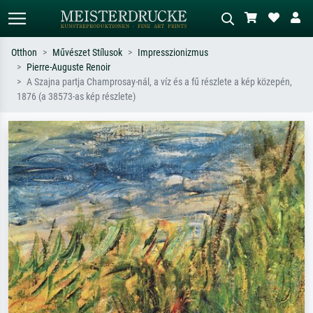
Otthon
Művészet Stílusok
Impresszionizmus
Pierre-Auguste Renoir
Alap keresés
MI-képkereső
A Szajna partja Champrosay-nál, a víz és a fű részlete a kép közepén,
1876 (a 38573-as kép részlete)
Keressen művész, műcím vagy stílus
Írja le a jelenetet – pl. zöld rét, sok
szerint – pl. Monet, Csillagos éj,
piros absztrakt, sötét olajkép, álló akt
impresszionizmus, Hokusai-hullám,
egy fa mellett.
akt.