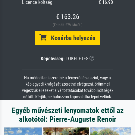
Licence költség
€ 16.90
€ 163.26
(Enthält 27% MwSt.)
Kosárba helyezés
Képélesség:
TÖKÉLETES
Ha módosítani szeretné a fényerőt és a színt, vagy a
kép egyedi kivágását szeretné elvégezni, örömmel
végezzük el ezeket a változtatásokat további költségek
nélkül. Kérjük, ne habozzon kapcsolatba lépni velünk.
Egyéb művészeti lenyomatok ettől az
alkotótól: Pierre-Auguste Renoir