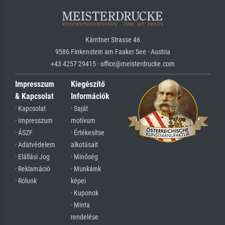
Kärntner Strasse 46
9586 Finkenstein am Faaker See · Austria
+43 4257 29415 · office@meisterdrucke.com
Impresszum
Kiegészítő
& Kapcsolat
Információk
· Kapcsolat
· Saját
· Impresszum
motívum
· ÁSZF
· Értékesítse
· Adatvédelem
alkotásait
· Elállási Jog
· Minőség
· Reklamáció
· Munkáink
· Rólunk
képei
· Kuponok
· Minta
rendelése