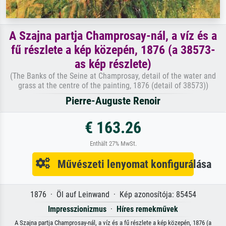
A Szajna partja Champrosay-nál, a víz és a
fű részlete a kép közepén, 1876 (a 38573-
as kép részlete)
(The Banks of the Seine at Champrosay, detail of the water and
grass at the centre of the painting, 1876 (detail of 38573))
Pierre-Auguste Renoir
€ 163.26
Enthält 27% MwSt.
Művészeti lenyomat konfigurálása
1876 · Öl auf Leinwand · Kép azonosítója: 85454
Impresszionizmus
·
Híres remekművek
A Szajna partja Champrosay-nál, a víz és a fű részlete a kép közepén, 1876 (a