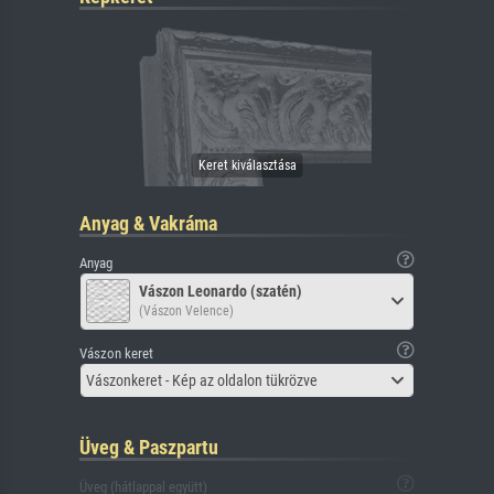
Anyag & Vakráma
Anyag
Vászon Leonardo (szatén)
(Vászon Velence)
Vászon keret
Vászonkeret - Kép az oldalon tükrözve
Üveg & Paszpartu
Üveg (hátlappal együtt)