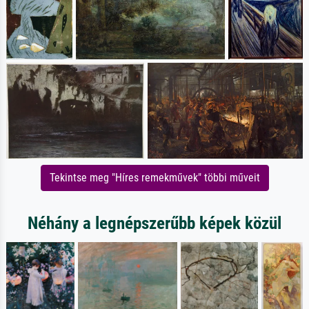
Tekintse meg "Híres remekművek" többi műveit
Néhány a legnépszerűbb képek közül