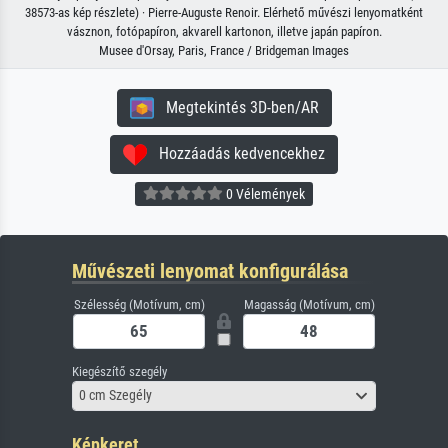
38573-as kép részlete) · Pierre-Auguste Renoir. Elérhető művészi lenyomatként
vásznon, fotópapíron, akvarell kartonon, illetve japán papíron.
Musee d'Orsay, Paris, France / Bridgeman Images
Megtekintés 3D-ben/AR
Hozzáadás kedvencekhez
0 Vélemények
Művészeti lenyomat konfigurálása
Szélesség (Motívum, cm)
Magasság (Motívum, cm)
Kiegészítő szegély
0 cm Szegély
Képkeret