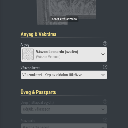
Anyag & Vakráma
Anyag
Vászon Leonardo (szatén)
(Vászon Velence)
Vászon keret
Vászonkeret - Kép az oldalon tükrözve
Üveg & Paszpartu
Üveg (hátlappal együtt)
Kérjük, válasszon
Paszpartu
Paszpartu nélkül