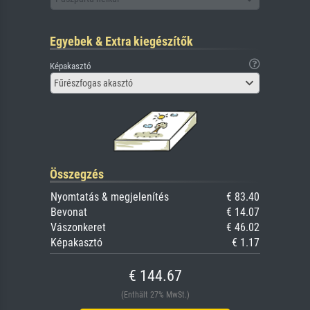
Egyebek & Extra kiegészítők
Képakasztó
Fűrészfogas akasztó
Összegzés
Nyomtatás & megjelenítés
€ 83.40
Bevonat
€ 14.07
Vászonkeret
€ 46.02
Képakasztó
€ 1.17
€ 144.67
(Enthält 27% MwSt.)