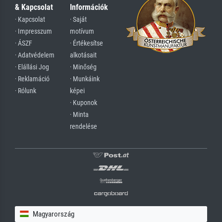
& Kapcsolat
Információk
· Kapcsolat
· Saját
· Impresszum
motívum
· ÁSZF
· Értékesítse
· Adatvédelem
alkotásait
· Elállási Jog
· Minőség
· Reklamáció
· Munkáink
· Rólunk
képei
· Kuponok
· Minta
rendelése
Magyarország