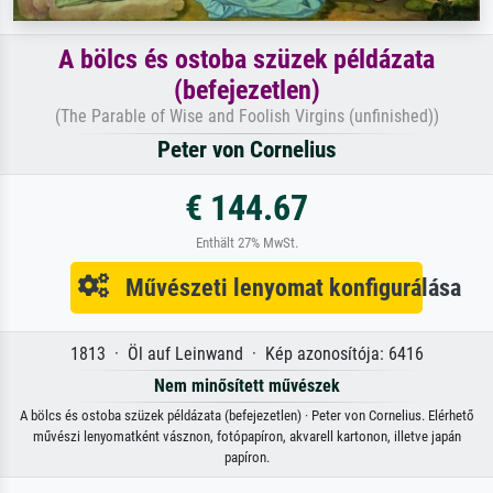
A bölcs és ostoba szüzek példázata
(befejezetlen)
(The Parable of Wise and Foolish Virgins (unfinished))
Peter von Cornelius
€ 144.67
Enthält 27% MwSt.
Művészeti lenyomat konfigurálása
1813 · Öl auf Leinwand · Kép azonosítója: 6416
Nem minősített művészek
A bölcs és ostoba szüzek példázata (befejezetlen) · Peter von Cornelius. Elérhető
művészi lenyomatként vásznon, fotópapíron, akvarell kartonon, illetve japán
papíron.