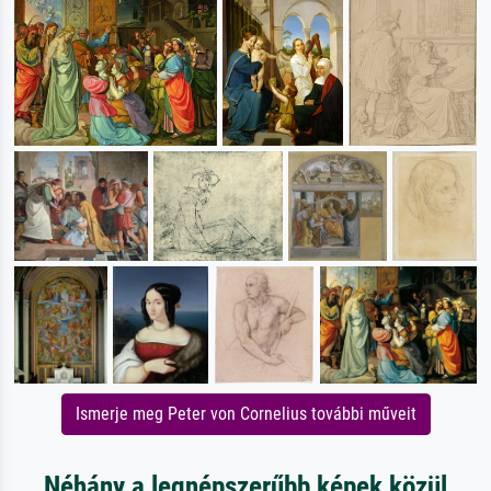
Ismerje meg Peter von Cornelius további műveit
Néhány a legnépszerűbb képek közül