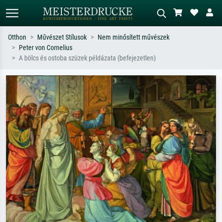
Otthon
Művészet Stílusok
Nem minősített művészek
Peter von Cornelius
Alap keresés
MI-képkereső
A bölcs és ostoba szüzek példázata (befejezetlen)
Keressen művész, műcím vagy stílus
Írja le a jelenetet – pl. zöld rét, sok
szerint – pl. Monet, Csillagos éj,
piros absztrakt, sötét olajkép, álló akt
impresszionizmus, Hokusai-hullám,
egy fa mellett.
akt.