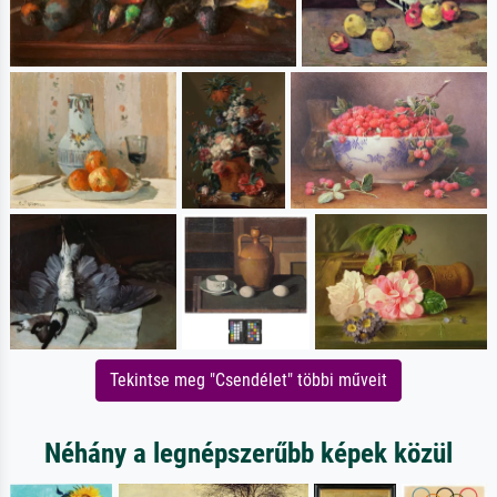
Tekintse meg "Csendélet" többi műveit
Néhány a legnépszerűbb képek közül