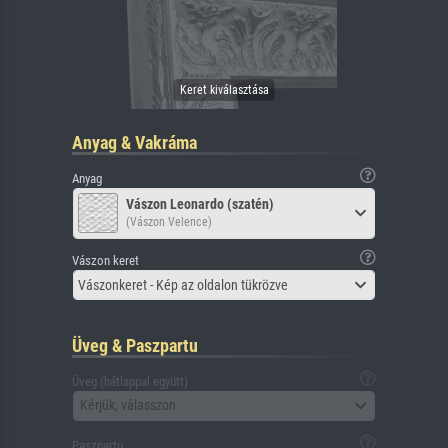
Anyag & Vakráma
Anyag
Vászon Leonardo (szatén)
(Vászon Velence)
Vászon keret
Vászonkeret - Kép az oldalon tükrözve
Üveg & Paszpartu
Üveg (hátlappal együtt)
Kérjük, válasszon
Paszpartu