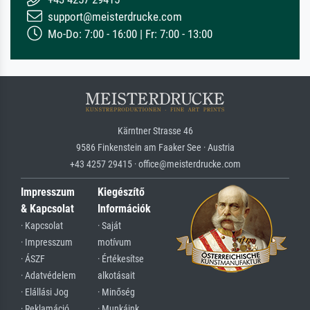
support@meisterdrucke.com
Mo-Do: 7:00 - 16:00 | Fr: 7:00 - 13:00
Kärntner Strasse 46
9586 Finkenstein am Faaker See · Austria
+43 4257 29415 · office@meisterdrucke.com
Impresszum
Kiegészítő
& Kapcsolat
Információk
· Kapcsolat
· Saját
· Impresszum
motívum
· ÁSZF
· Értékesítse
· Adatvédelem
alkotásait
· Elállási Jog
· Minőség
· Reklamáció
· Munkáink