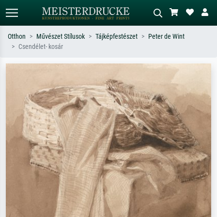
Otthon
Művészet Stílusok
Tájképfestészet
Peter de Wint
Csendélet- kosár
Alap keresés
MI-képkereső
Keressen művész, műcím vagy stílus
Írja le a jelenetet – pl. zöld rét, sok
szerint – pl. Monet, Csillagos éj,
piros absztrakt, sötét olajkép, álló akt
impresszionizmus, Hokusai-hullám,
egy fa mellett.
akt.