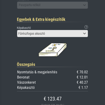
Paszpartu nélkül
Egyebek & Extra kiegészítők
Képakasztó
Fűrészfogas akasztó
Összegzés
Nyomtatás & megjelenítés
€ 70.02
Bevonat
€ 12.01
Vászonkeret
€ 40.27
Képakasztó
€ 1.17
€ 123.47