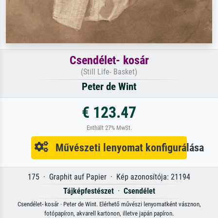
Csendélet- kosár
(Still Life- Basket)
Peter de Wint
€ 123.47
Enthält 27% MwSt.
Művészeti lenyomat konfigurálása
175 · Graphit auf Papier · Kép azonosítója: 21194
Tájképfestészet
·
Csendélet
Csendélet- kosár · Peter de Wint. Elérhető művészi lenyomatként vásznon,
fotópapíron, akvarell kartonon, illetve japán papíron.