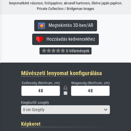
lenyomatként vásznon, fotópapíron, akvarell kartonon, illetve japán papíron.
Private Collection / Bridgeman Images
Megtekintés 3D-ben/AR
Hozzáadás kedvencekhez
0 Vélemények
Művészeti lenyomat konfigurálása
Szélesség (Motívum, cm)
Magasság (Motívum, cm)
Kiegészítő szegély
0 cm Szegély
Képkeret