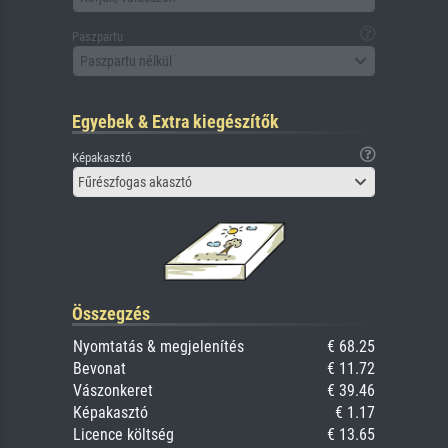
Paszpartu
Paszpartu nélkül
Egyebek & Extra kiegészítők
Képakasztó
Fűrészfogas akasztó
Összegzés
Nyomtatás & megjelenítés
€ 68.25
Bevonat
€ 11.72
Vászonkeret
€ 39.46
Képakasztó
€ 1.17
Licence költség
€ 13.65