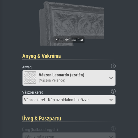
Anyag & Vakráma
Anyag
Vászon Leonardo (szatén)
(Vászon Velence)
Vászon keret
Vászonkeret - Kép az oldalon tükrözve
Üveg & Paszpartu
Üveg (hátlappal együtt)
Kérjük, válasszon