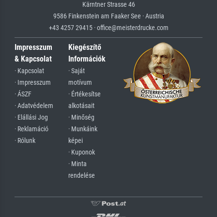
Kärntner Strasse 46
9586 Finkenstein am Faaker See · Austria
+43 4257 29415 · office@meisterdrucke.com
Impresszum
Kiegészítő
& Kapcsolat
Információk
· Kapcsolat
· Saját
· Impresszum
motívum
· ÁSZF
· Értékesítse
· Adatvédelem
alkotásait
· Elállási Jog
· Minőség
· Reklamáció
· Munkáink
· Rólunk
képei
· Kuponok
· Minta
rendelése