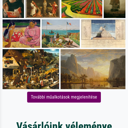
További műalkotások megjelenítése
Vásárlóink véleménye