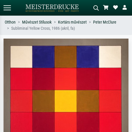
Otthon
Művészet Stílusok
Kortárs művészet
Peter McClure
Subliminal Yellow Cross, 1986 (akril, fa)
Alap keresés
MI-képkereső
Keressen művész, műcím vagy stílus
Írja le a jelenetet – pl. zöld rét, sok
szerint – pl. Monet, Csillagos éj,
piros absztrakt, sötét olajkép, álló akt
impresszionizmus, Hokusai-hullám,
egy fa mellett.
akt.