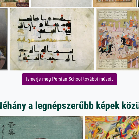
Ismerje meg Persian School további műveit
Néhány a legnépszerűbb képek közü