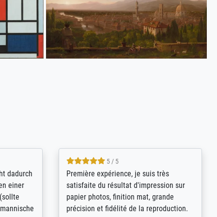
4.8 / 5
kann sich
Qualité absolument irréprochable.
.B.:
Extraordinaire diversité des thèmes
keit,
abordés et personnalisation des
freundliche
demandes (recadrage, réajustement des