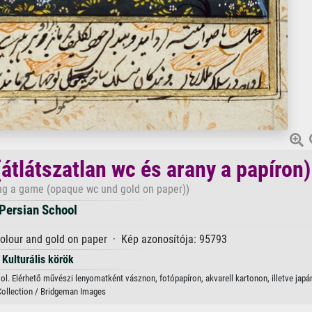
(átlátszatlan wc és arany a papíron)
ng a game (opaque wc und gold on paper))
Persian School
olour and gold on paper · Kép azonosítója: 95793
Kulturális körök
ool. Elérhető művészi lenyomatként vásznon, fotópapíron, akvarell kartonon, illetve japá
Collection / Bridgeman Images