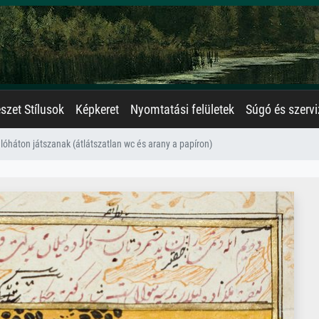
zet Stílusok
Képkeret
Nyomtatási felületek
Súgó és szervi
 lóháton játszanak (átlátszatlan wc és arany a papíron)