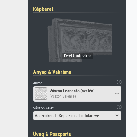
Képkeret
Anyag & Vakráma
Anyag
Vászon Leonardo (szatén)
(Vászon Velence)
Vászon keret
Vászonkeret - Kép az oldalon tükrözve
Üveg & Paszpartu