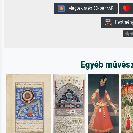
Megtekintés 3D-ben/AR
H
Festmény 
Egyéb művésze