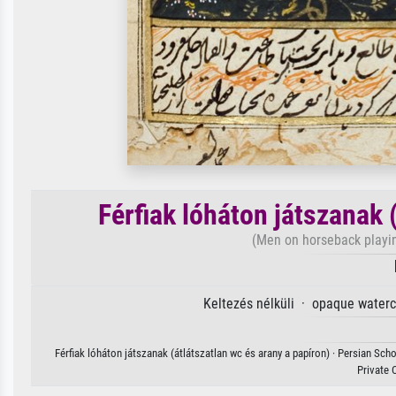
Férfiak lóháton játszanak 
(Men on horseback playi
Keltezés nélküli · opaque waterc
Férfiak lóháton játszanak (átlátszatlan wc és arany a papíron) · Persian Sch
Private 