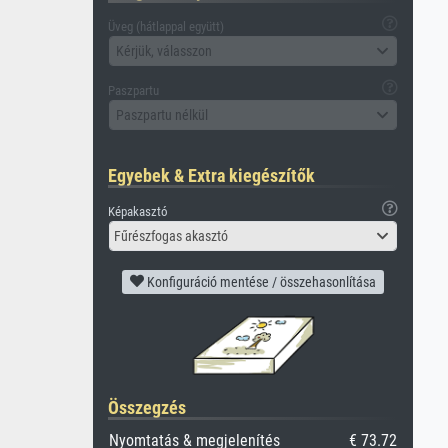
Üveg (hátlappal együtt)
Kérjük, válasszon
Paszpartu
Paszpartu nélkül
Egyebek & Extra kiegészítők
Képakasztó
Fűrészfogas akasztó
Konfiguráció mentése / összehasonlítása
Összegzés
Nyomtatás & megjelenítés
€ 73.72