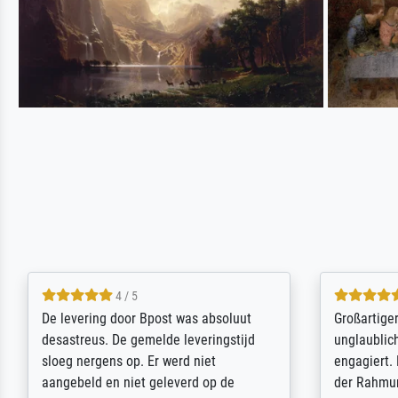
5 / 5
Sehr gute Qualität des Leinwanddrucks
Für ein Er
und des Rahmens! Unser Bild wurde
Feldpost m
sehr sorgfältig und sicher verpackt, so
Weltkrieg b
dass es unbeschadet bei uns ankam. Es
ausdrucksvo