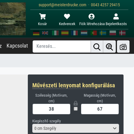
support@meisterdrucke.com · 0043 4257 29415
Kosár
Kedvencek
Fiók létrehozása
Bejelentkezés
Kapcsolat
z
Művészeti lenyomat konfigurálása
Szélesség (Motívum,
Magasság (Motívum,
cm)
cm)
Kiegészítő szegély
0 cm Szegély