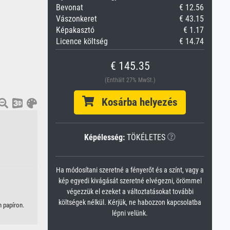
Bevonat
€ 12.56
Vászonkeret
€ 43.15
Képakasztó
€ 1.17
Licence költség
€ 14.74
€ 145.35
(Enthält 27% MwSt.)
Kosárba helyezés
Képélesség:
TÖKÉLETES
Ha módosítani szeretné a fényerőt és a színt, vagy a
kép egyedi kivágását szeretné elvégezni, örömmel
végezzük el ezeket a változtatásokat további
költségek nélkül. Kérjük, ne habozzon kapcsolatba
n papíron.
lépni velünk.