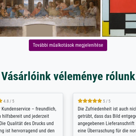
További műalkotások megjelenítése
Vásárlóink véleménye rólunk
5 / 5
4.8 / 5
innerungsbuch mit der
Hervorragende Qualität. Man 
eines Großvaters aus dem 1.
vieles anpassen lassen, wie z
enötigte ich ein
Randentfernung, Farbe, Hellig
lles Bild. Das habe ich bei
Kontrast und Weiteres. Sehr 