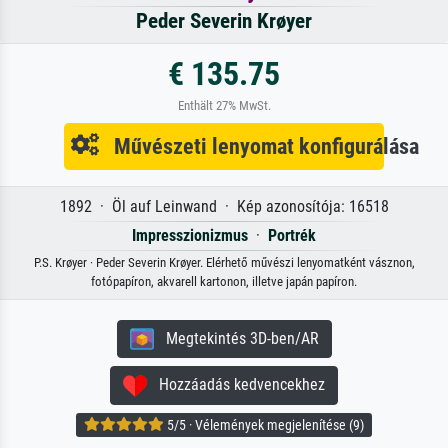
Peder Severin Krøyer
€ 135.75
Enthält 27% MwSt.
Művészeti lenyomat konfigurálása
1892 · Öl auf Leinwand · Kép azonosítója: 16518
Impresszionizmus
·
Portrék
P.S. Krøyer · Peder Severin Krøyer. Elérhető művészi lenyomatként vásznon,
fotópapíron, akvarell kartonon, illetve japán papíron.
Megtekintés 3D-ben/AR
Hozzáadás kedvencekhez
5/5 · Vélemények megjelenítése (9)