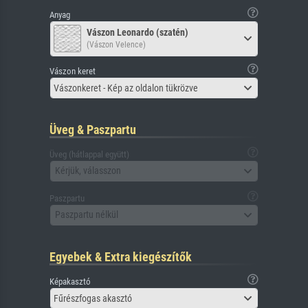
Anyag
Vászon Leonardo (szatén)
(Vászon Velence)
Vászon keret
Vászonkeret - Kép az oldalon tükrözve
Üveg & Paszpartu
Üveg (hátlappal együtt)
Kérjük, válasszon
Paszpartu
Paszpartu nélkül
Egyebek & Extra kiegészítők
Képakasztó
Fűrészfogas akasztó