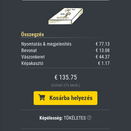
Összegzés
Nyomtatás & megjelenítés
€ 77.13
Bevonat
€ 13.08
Vászonkeret
€ 44.37
Képakasztó
€ 1.17
€ 135.75
(Enthält 27% MwSt.)
Kosárba helyezés
Képélesség:
TÖKÉLETES