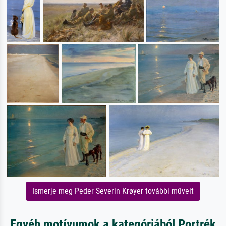
Ismerje meg Peder Severin Krøyer további műveit
Egyéb motívumok a kategóriából Portrék