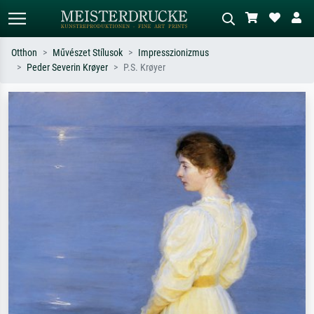
Otthon
Művészet Stílusok
Impresszionizmus
Peder Severin Krøyer
P.S. Krøyer
Alap keresés
MI-képkereső
Keressen művész, műcím vagy stílus
Írja le a jelenetet – pl. zöld rét, sok
szerint – pl. Monet, Csillagos éj,
piros absztrakt, sötét olajkép, álló akt
impresszionizmus, Hokusai-hullám,
egy fa mellett.
akt.