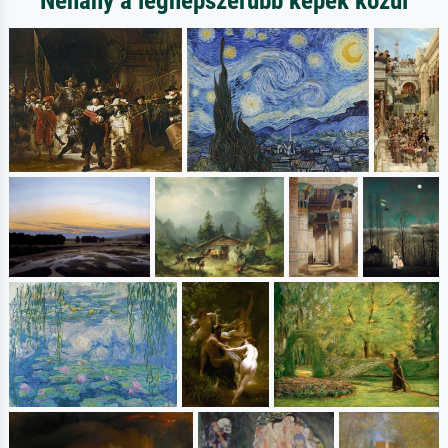
Néhány a legnépszerűbb képek közül