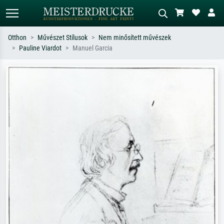
Otthon
Művészet Stílusok
Nem minősített művészek
Pauline Viardot
Manuel Garcia
Alap keresés
MI-képkereső
Keressen művész, műcím vagy stílus
Írja le a jelenetet – pl. zöld rét, sok
szerint – pl. Monet, Csillagos éj,
piros absztrakt, sötét olajkép, álló akt
impresszionizmus, Hokusai-hullám,
egy fa mellett.
akt.