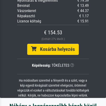
Nyomtatás & megjelenítés
€ 79.59
Bevonat
€ 13.49
Vászonkeret
€ 44.37
Képakasztó
€ 1.17
Licence költség
€ 15.91
€ 154.53
(Enthält 27% MwSt.)
Kosárba helyezés
Képélesség:
TÖKÉLETES
Ha módosítani szeretné a fényerőt és a színt, vagy a
kép egyedi kivágását szeretné elvégezni, örömmel
végezzük el ezeket a változtatásokat további költségek
nélkül. Kérjük, ne habozzon kapcsolatba lépni velünk.