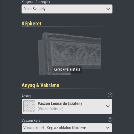
Kiegészítő szegély
0 cm Szegély
Képkeret
Anyag & Vakráma
Anyag
Vászon Leonardo (szatén)
(Vászon Velence)
Vászon keret
Vászonkeret - Kép az oldalon tükrözve