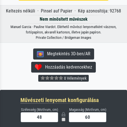
Keltezés nélküli · Pinsel auf Papier · Kép azonosítója: 92768
Nem minősített művészek
Manuel Garcia · Pauline Viardot. Elérhető művészi lenyomatként vásznon,
fotópapíron, akvarell kartonon, illetve japán papíron.
Private Collection / Bridgeman Images
Megtekintés 3D-ben/AR
Hozzáadás kedvencekhez
0 Vélemények
Művészeti lenyomat konfigurálása
Szélesség (Motívum, cm)
Magasság (Motívum, cm)