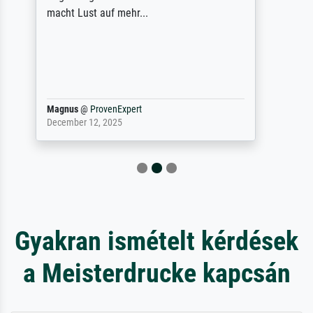
Qualität des Papiers und des Drucks
(Farben, Details usw.) ist nicht nur gut,
sondern hervorragend. Selbst ein Druck ist
damit ein Kunstwerk im eigenen Sinne.
Definitiv den Pre...
Dr.
@
ProvenExpert
February 3, 2026
Gyakran ismételt kérdések
a Meisterdrucke kapcsán