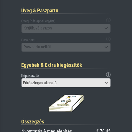
Üveg & Paszpartu
Üveg (hátlappal együtt)
Kérjük, válasszon
Paszpartu
Paszpartu nélkül
Egyebek & Extra kiegészítők
Képakasztó
Fűrészfogas akasztó
Összegzés
Nyomtatás & megjelenítés
€ 78.45