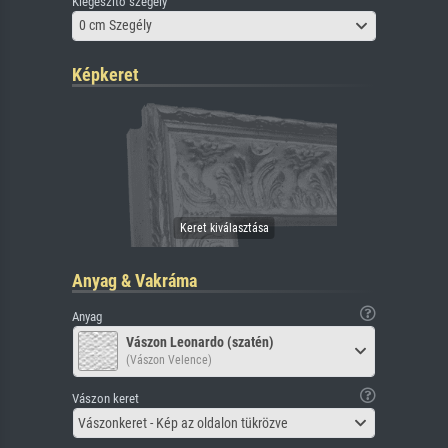
Kiegészítő szegély
0 cm Szegély
Képkeret
Anyag & Vakráma
Anyag
Vászon Leonardo (szatén)
(Vászon Velence)
Vászon keret
Vászonkeret - Kép az oldalon tükrözve