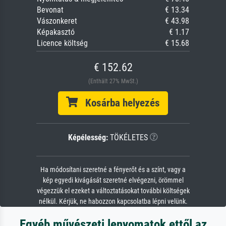
Bevonat
€ 13.34
Vászonkeret
€ 43.98
Képakasztó
€ 1.17
Licence költség
€ 15.68
€ 152.62
(Enthält 27% MwSt.)
Kosárba helyezés
Képélesség:
TÖKÉLETES
Ha módosítani szeretné a fényerőt és a színt, vagy a
kép egyedi kivágását szeretné elvégezni, örömmel
végezzük el ezeket a változtatásokat további költségek
nélkül. Kérjük, ne habozzon kapcsolatba lépni velünk.
Egyéb művészeti lenyomatok ettől az