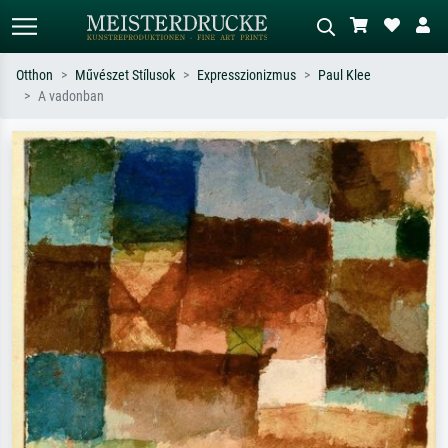
Otthon
Művészet Stílusok
Expresszionizmus
Paul Klee
A vadonban
Alap keresés
MI-képkereső
Keressen művész, műcím vagy stílus
Írja le a jelenetet – pl. zöld rét, sok
szerint – pl. Monet, Csillagos éj,
piros absztrakt, sötét olajkép, álló akt
impresszionizmus, Hokusai-hullám,
egy fa mellett.
akt.