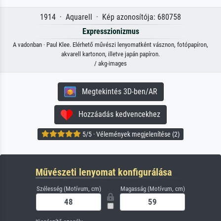
1914 · Aquarell · Kép azonosítója: 680758
Expresszionizmus
A vadonban · Paul Klee. Elérhető művészi lenyomatként vásznon, fotópapíron,
akvarell kartonon, illetve japán papíron.
/ akg-images
Megtekintés 3D-ben/AR
Hozzáadás kedvencekhez
5/5 · Vélemények megjelenítése (2)
Művészeti lenyomat konfigurálása
Szélesség (Motívum, cm)
Magasság (Motívum, cm)