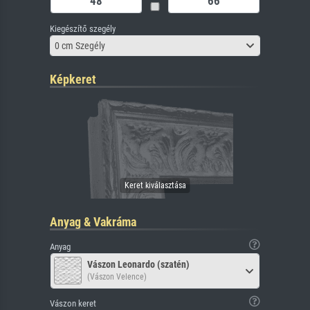
Kiegészítő szegély
0 cm Szegély
Képkeret
Anyag & Vakráma
Anyag
Vászon Leonardo (szatén)
(Vászon Velence)
Vászon keret