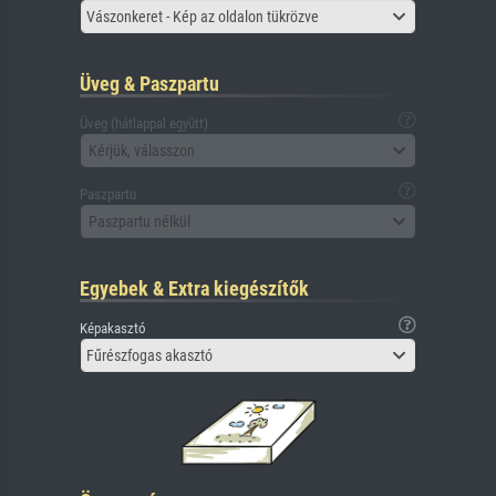
Vászonkeret - Kép az oldalon tükrözve
Üveg & Paszpartu
Üveg (hátlappal együtt)
Kérjük, válasszon
Paszpartu
Paszpartu nélkül
Egyebek & Extra kiegészítők
Képakasztó
Fűrészfogas akasztó