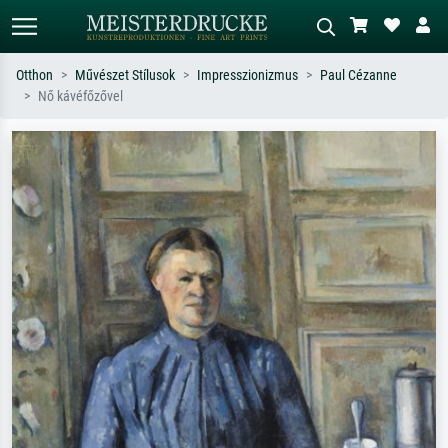
Otthon
Művészet Stílusok
Impresszionizmus
Paul Cézanne
Nő kávéfőzővel
Alap keresés
MI-képkereső
Keressen művész, műcím vagy stílus
Írja le a jelenetet – pl. zöld rét, sok
szerint – pl. Monet, Csillagos éj,
piros absztrakt, sötét olajkép, álló akt
impresszionizmus, Hokusai-hullám,
egy fa mellett.
akt.