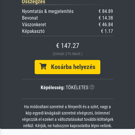
Összegzés
Nyomtatás & megjelenítés
€ 84.89
Bevonat
€ 14.38
Vászonkeret
€ 46.84
Képakasztó
€ 1.17
€ 147.27
(Enthält 27% MwSt.)
Kosárba helyezés
Képélesség:
TÖKÉLETES
Ha módosítani szeretné a fényerőt és a színt, vagy a
kép egyedi kivágását szeretné elvégezni, örömmel
végezzük el ezeket a változtatásokat további költségek
nélkül. Kérjük, ne habozzon kapcsolatba lépni velünk.