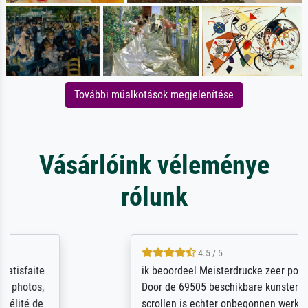
További műalkotások megjelenítése
Vásárlóink véleménye
rólunk
4.5 / 5
ik beoordeel Meisterdrucke zeer positief.
Door de 69505 beschikbare kunstenaars
scrollen is echter onbegonnen werk (na