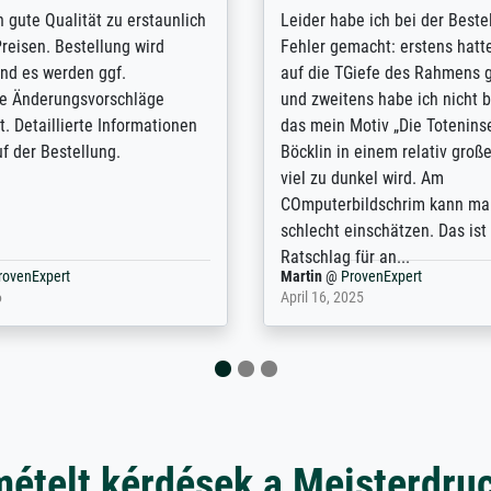
/ Highly recommended. The
The team at Meisterdrucke st
 ordering and payment process
meet its clients demands, an
shipping was efficient and
expert advice on how to obtai
self exceeds expectations. I
results for the prints request
n the UK and found the site
client. The company has a va
or a specific print - I am very
repertoire of prints to choose
with the service and the
will provide excellent service
regards to prints which are no
repertoire. Highly recommen
nExpert
Anonym
@
ProvenExpert
 2025
April 22, 2026
mételt kérdések a Meisterdru