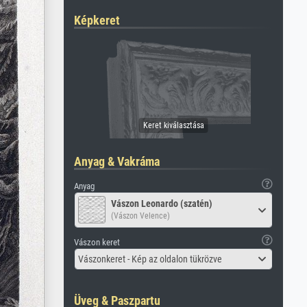
Képkeret
Anyag & Vakráma
Anyag
Vászon Leonardo (szatén)
(Vászon Velence)
Vászon keret
Vászonkeret - Kép az oldalon tükrözve
Üveg & Paszpartu