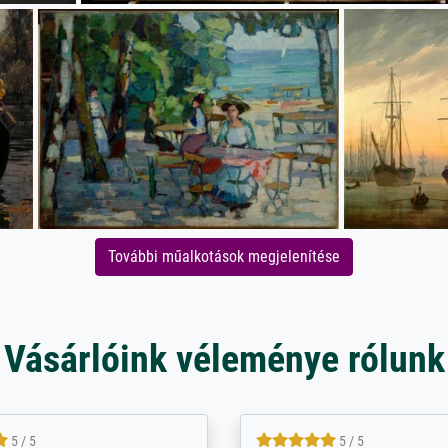
További műalkotások megjelenítése
Vásárlóink véleménye rólunk
5 / 5
5 / 5