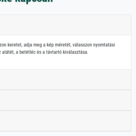
zon keretet, adja meg a kép méretét, válasszon nyomtatási
alátét, a betétléc és a távtartó kiválasztása.