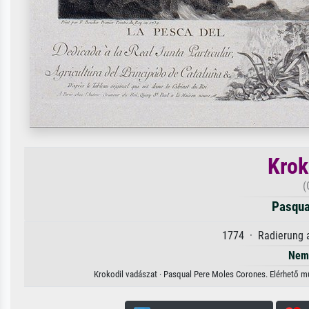
Krok
(
Pasqua
1774 · Radierung a
Nem 
Krokodil vadászat · Pasqual Pere Moles Corones. Elérhető műv