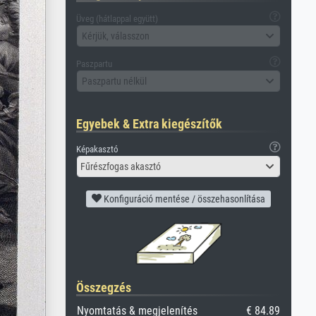
Üveg (hátlappal együtt)
Kérjük, válasszon
Paszpartu
Paszpartu nélkül
Egyebek & Extra kiegészítők
Képakasztó
Fűrészfogas akasztó
Konfiguráció mentése / összehasonlítása
Összegzés
Nyomtatás & megjelenítés
€ 84.89