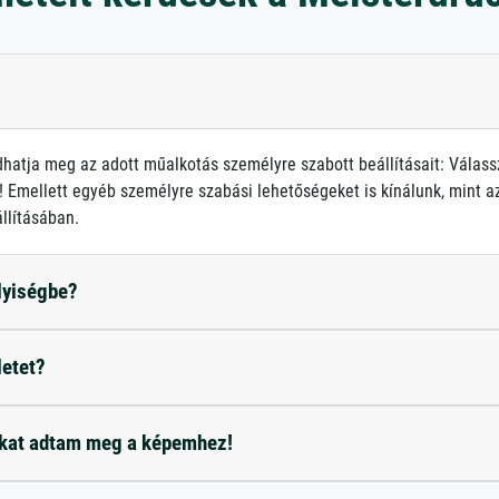
atja meg az adott műalkotás személyre szabott beállításait: Válass
 Emellett egyéb személyre szabási lehetőségeket is kínálunk, mint az 
llításában.
elyiségbe?
letet?
okat adtam meg a képemhez!