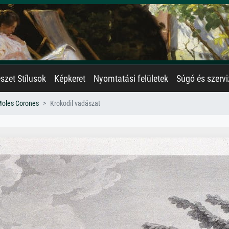
zet Stílusok
Képkeret
Nyomtatási felületek
Súgó és szervi
Moles Corones
Krokodil vadászat