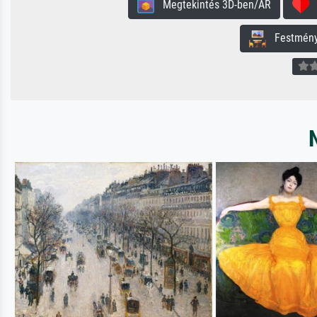
Megtekintés 3D-ben/AR
H
Festmény 