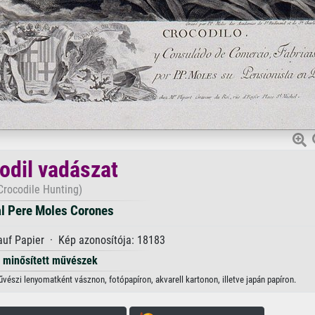
odil vadászat
Crocodile Hunting)
l Pere Moles Corones
uf Papier · Kép azonosítója: 18183
minősített művészek
észi lenyomatként vásznon, fotópapíron, akvarell kartonon, illetve japán papíron.