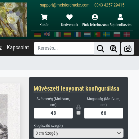
support@meisterdrucke.com · 0043 4257 29415
Kosár
Kedvencek
Fiók létrehozása
Bejelentkezés
Kapcsolat
z
Művészeti lenyomat konfigurálása
Szélesség (Motívum,
Magasság (Motívum,
cm)
cm)
Kiegészítő szegély
0 cm Szegély