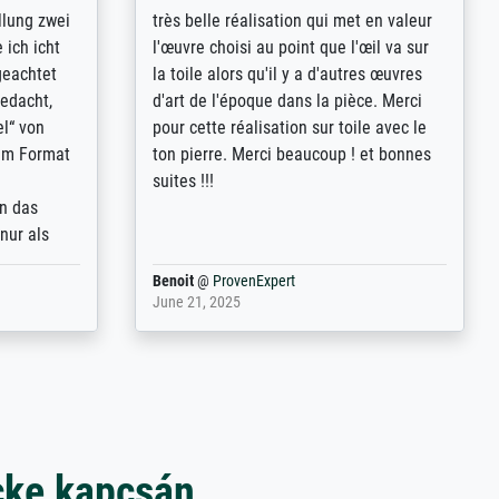
rives to
eine große Auswahl an Bildern und
d provides
deren Reproduktionsmöglichkeiten;
n the best
wurde sehr gut durch die einzelnen
ed by the
Bestellkriterien geführt, verständliche
st
Erklärungen, z.B. mit Bilddarstellungen,
 from, and
werde auf jeden Fall meine guten
 also with
Erfahrungen weitergeben.
t in that
ded!
Anonym
@
ProvenExpert
May 13, 2026
cke kapcsán