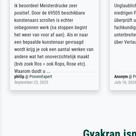
Die Zufriedenheit ist auch nicht dadurch
Excellent 
getrübt, dass das Bild entgegen einer
selection,
angegebenen Lieferanschrift (sollte
were easy, 
eine Überraschung für die normannische
the item it
Ehefrau sein zum Hochzeits- gleichzeitig
am based i
auch Geburtstag sein) doch nach zu
searching f
Hause zugestellt wurde.
impressed 
quality.
Jürgen
@
ProvenExpert
SJL
@
Prove
April 22, 2026
December 2,
Gyakran is