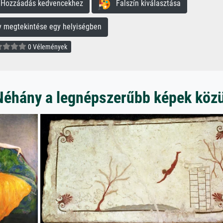
ozzáadás kedvencekhez
Falszín kiválasztása
megtekintése egy helyiségben
0 Vélemények
Néhány a legnépszerűbb képek közü