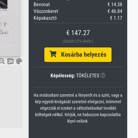
Bevonat
€ 14.38
Vászonkeret
€ 46.84
Képakasztó
€ 1.17
€ 147.27
(Enthält 27% MwSt.)
Kosárba helyezés
Képélesség:
TÖKÉLETES
Ha módosítani szeretné a fényerőt és a színt, vagy a
kép egyedi kivágását szeretné elvégezni, örömmel
végezzük el ezeket a változtatásokat további
költségek nélkül. Kérjük, ne habozzon kapcsolatba
lépni velünk.