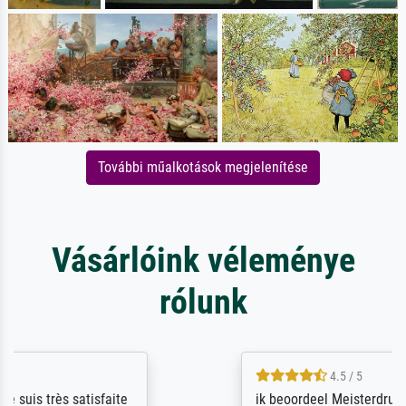
További műalkotások megjelenítése
Vásárlóink véleménye
rólunk
4.5 / 5
ik beoordeel Meisterdrucke zeer positief.