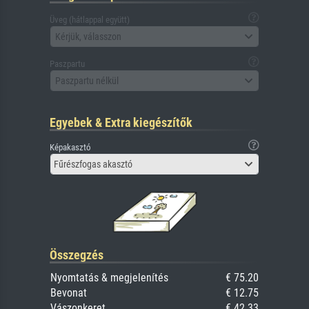
Üveg (hátlappal együtt)
Kérjük, válasszon
Paszpartu
Paszpartu nélkül
Egyebek & Extra kiegészítők
Képakasztó
Fűrészfogas akasztó
Összegzés
Nyomtatás & megjelenítés
€ 75.20
Bevonat
€ 12.75
Vászonkeret
€ 42.33