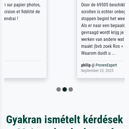
Door de 69505 beschikbare kunstenaars
scrollen is echter onbegonnen werk (na
stoppen begint het weer van voor af aan).
Als er naar een bepaalde kunstenaar
gevraagd wordt krijg je ook een aantal
werken van andere wat het onoverzichtelijk
maakt (bvb zoek Ros = ook Rops, Rose etc).
Waarom duidt u ...
philip
@
ProvenExpert
September 23, 2025
Gyakran ismételt kérdések