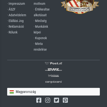
· Impresszum
motívum
· ÁSZF
· Értékesítse
· Adatvédelem
alkotásait
· Elállási Jog
· Minőség
· Reklamáció
· Munkáink
· Rólunk
képei
· Kuponok
· Minta
rendelése
Magyarország