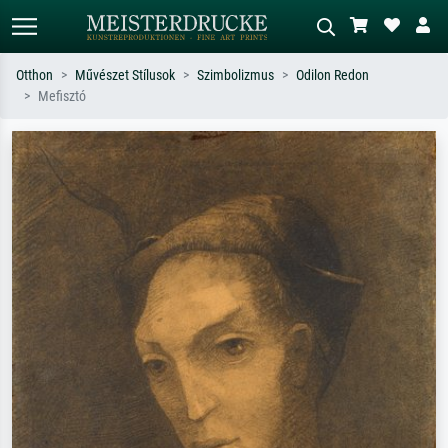
Otthon
Művészet Stílusok
Szimbolizmus
Odilon Redon
Mefisztó
Alap keresés
MI-képkereső
Keressen művész, műcím vagy stílus
Írja le a jelenetet – pl. zöld rét, sok
szerint – pl. Monet, Csillagos éj,
piros absztrakt, sötét olajkép, álló akt
impresszionizmus, Hokusai-hullám,
egy fa mellett.
akt.