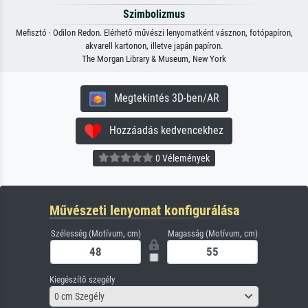
Szimbolizmus
Mefisztó · Odilon Redon. Elérhető művészi lenyomatként vásznon, fotópapíron,
akvarell kartonon, illetve japán papíron.
The Morgan Library & Museum, New York
Megtekintés 3D-ben/AR
Hozzáadás kedvencekhez
0 Vélemények
Művészeti lenyomat konfigurálása
Szélesség (Motívum, cm)
Magasság (Motívum, cm)
Kiegészítő szegély
0 cm Szegély