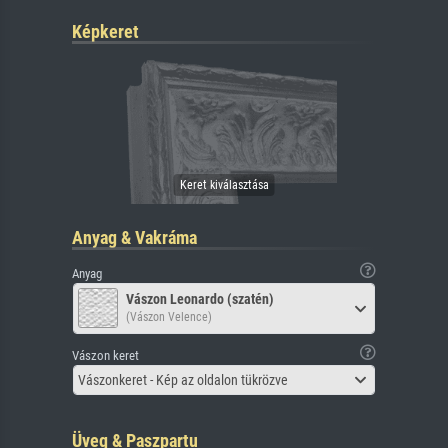
Képkeret
Anyag & Vakráma
Anyag
Vászon Leonardo (szatén)
(Vászon Velence)
Vászon keret
Vászonkeret - Kép az oldalon tükrözve
Üveg & Paszpartu