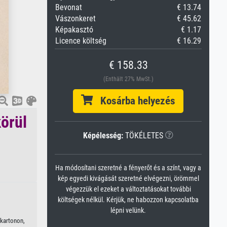
Bevonat
€ 13.74
Vászonkeret
€ 45.62
Képakasztó
€ 1.17
Licence költség
€ 16.29
€ 158.33
(Enthält 27% MwSt.)
Kosárba helyezés
körül
Képélesség:
TÖKÉLETES
Ha módosítani szeretné a fényerőt és a színt, vagy a
kép egyedi kivágását szeretné elvégezni, örömmel
végezzük el ezeket a változtatásokat további
költségek nélkül. Kérjük, ne habozzon kapcsolatba
lépni velünk.
 kartonon,