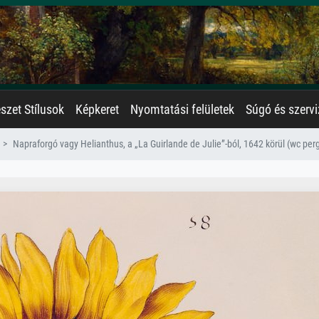
zet Stílusok
Képkeret
Nyomtatási felületek
Súgó és szervi
Napraforgó vagy Helianthus, a „La Guirlande de Julie”-ból, 1642 körül (wc pe