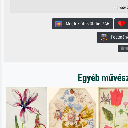
Private 
Megtekintés 3D-ben/AR
H
Festmény 
Egyéb művésze