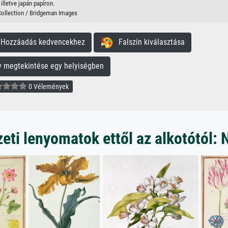
illetve japán papíron.
Collection / Bridgeman Images
ozzáadás kedvencekhez
Falszín kiválasztása
megtekintése egy helyiségben
0 Vélemények
ti lenyomatok ettől az alkotótól: 