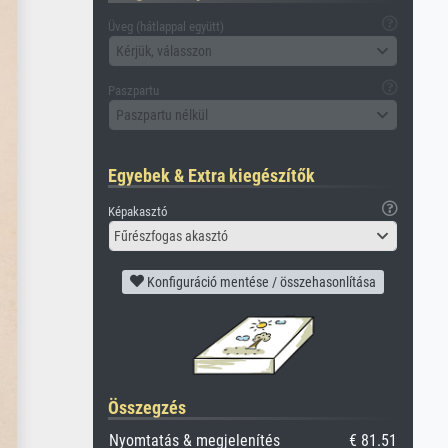
Üveg (hátlappal együtt)
Kérjük, válasszon
Paszpartu
Paszpartu nélkül
Egyebek & Extra kiegészítők
Képakasztó
Fűrészfogas akasztó
Konfiguráció mentése / összehasonlítása
Összegzés
Nyomtatás & megjelenítés
€ 81.51