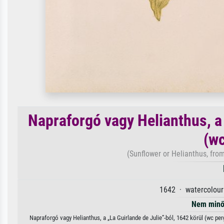
Napraforgó vagy Helianthus, a 
(w
(Sunflower or Helianthus, from
1642 · watercolour
Nem minő
Napraforgó vagy Helianthus, a „La Guirlande de Julie”-ból, 1642 körül (wc p