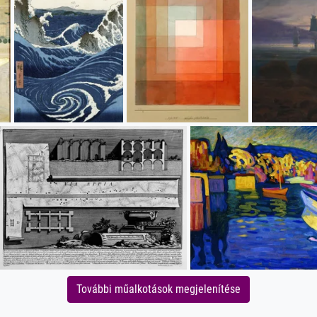
További műalkotások megjelenítése