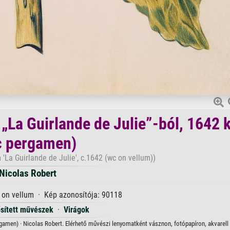
„La Guirlande de Julie”-ból, 1642 
c pergamen)
 'La Guirlande de Julie', c.1642 (wc on vellum))
Nicolas Robert
 on vellum · Kép azonosítója: 90118
sített művészek
·
Virágok
ergamen) · Nicolas Robert. Elérhető művészi lenyomatként vásznon, fotópapíron, akvarell