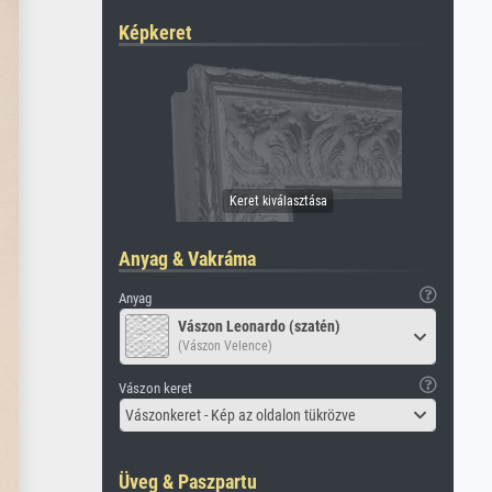
Képkeret
Anyag & Vakráma
Anyag
Vászon Leonardo (szatén)
(Vászon Velence)
Vászon keret
Vászonkeret - Kép az oldalon tükrözve
Üveg & Paszpartu