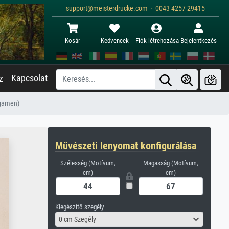
support@meisterdrucke.com · 0043 4257 29415
Kosár
Kedvencek
Fiók létrehozása
Bejelentkezés
Kapcsolat
z
rgamen)
Művészeti lenyomat konfigurálása
Szélesség (Motívum,
Magasság (Motívum,
cm)
cm)
Kiegészítő szegély
0 cm Szegély