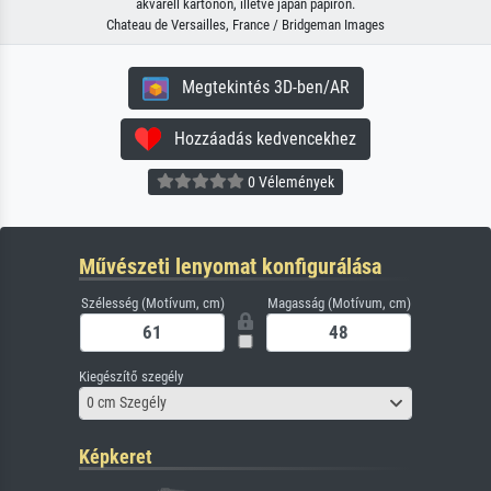
akvarell kartonon, illetve japán papíron.
Chateau de Versailles, France / Bridgeman Images
Megtekintés 3D-ben/AR
Hozzáadás kedvencekhez
0 Vélemények
Művészeti lenyomat konfigurálása
Szélesség (Motívum, cm)
Magasság (Motívum, cm)
Kiegészítő szegély
0 cm Szegély
Képkeret