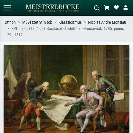
Otthon
Művészet Stílusok
Klasszicizmus
Nicolas Andre Monsiau
XVI. Lajos (1754-93) utasításokat adott La Perouse-nak, 1785. június
Alap keresés
MI-képkereső
29., 1817
Keressen művész, műcím vagy stílus
Írja le a jelenetet – pl. zöld rét, sok
szerint – pl. Monet, Csillagos éj,
piros absztrakt, sötét olajkép, álló akt
impresszionizmus, Hokusai-hullám,
egy fa mellett.
akt.