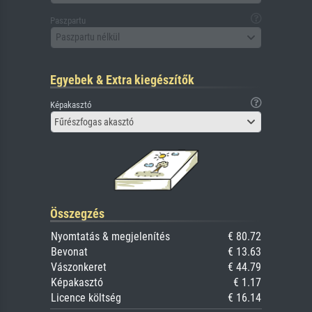
Paszpartu
Paszpartu nélkül
Egyebek & Extra kiegészítők
Képakasztó
Fűrészfogas akasztó
Összegzés
Nyomtatás & megjelenítés
€ 80.72
Bevonat
€ 13.63
Vászonkeret
€ 44.79
Képakasztó
€ 1.17
Licence költség
€ 16.14