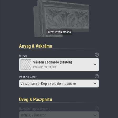
Anyag & Vakráma
Anyag
Vászon Leonardo (szatén)
(Vászon Velence)
Vászon keret
Vászonkeret - Kép az oldalon tükrözve
Üveg & Paszpartu
Üveg (hátlappal együtt)
Kérjük, válasszon