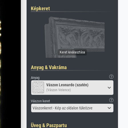
Képkeret
Anyag & Vakráma
Anyag
Vászon Leonardo (szatén)
(Vászon Velence)
Vászon keret
Vászonkeret - Kép az oldalon tükrözve
Üveg & Paszpartu