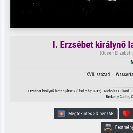
I. Erzsébet királynő 
(Queen Elizabeth 
N
XVII. század · Wasserfa
I. Erzsébet királynő lanton játszik (lásd még: 3912) · Nicholas Hilliard
Berkeley Castle, 
Megtekintés 3D-ben/AR
H
Festmény 