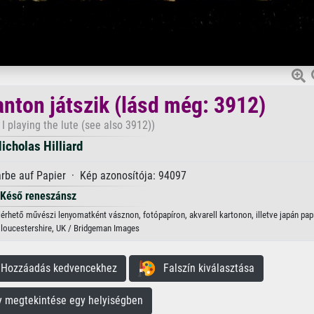
lanton játszik (lásd még: 3912)
I playing the lute (see also 3912))
icholas Hilliard
rbe auf Papier · Kép azonosítója: 94097
Késő reneszánsz
. Elérhető művészi lenyomatként vásznon, fotópapíron, akvarell kartonon, illetve japán pap
Gloucestershire, UK / Bridgeman Images
ozzáadás kedvencekhez
Falszín kiválasztása
megtekintése egy helyiségben