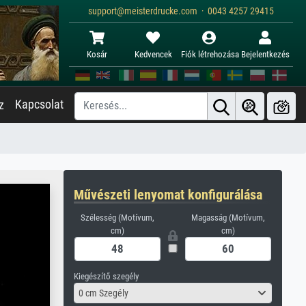
support@meisterdrucke.com · 0043 4257 29415
Kosár
Kedvencek
Fiók létrehozása
Bejelentkezés
Kapcsolat
z
Művészeti lenyomat konfigurálása
Szélesség (Motívum,
Magasság (Motívum,
cm)
cm)
Kiegészítő szegély
0 cm Szegély