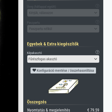
Üveg (hátlappal együtt)
Kérjük, válasszon
Paszpartu
Paszpartu nélkül
Egyebek & Extra kiegészítők
Képakasztó
Fűrészfogas akasztó
Konfiguráció mentése / összehasonlítása
Összegzés
Nyomtatás & megjelenítés
€ 79.59