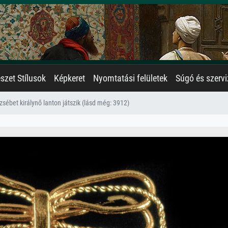
zet Stílusok
Képkeret
Nyomtatási felületek
Súgó és szervi
rzsébet királynő lanton játszik (lásd még: 3912)