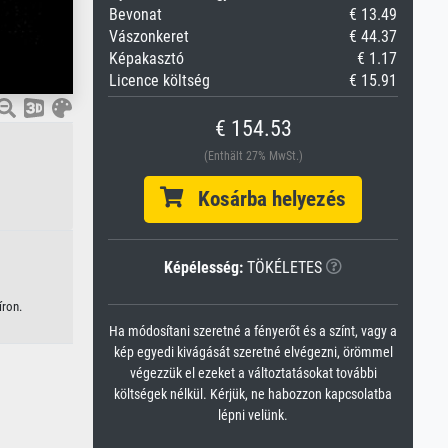
Bevonat
€ 13.49
Vászonkeret
€ 44.37
Képakasztó
€ 1.17
Licence költség
€ 15.91
€ 154.53
(Enthält 27% MwSt.)
Kosárba helyezés
Képélesség:
TÖKÉLETES
íron.
Ha módosítani szeretné a fényerőt és a színt, vagy a
kép egyedi kivágását szeretné elvégezni, örömmel
végezzük el ezeket a változtatásokat további
költségek nélkül. Kérjük, ne habozzon kapcsolatba
lépni velünk.