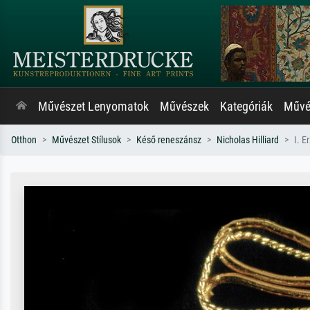
Művészet Lenyomatok
Művészek
Kategóriák
Művés
Otthon
Művészet Stílusok
Késő reneszánsz
Nicholas Hilliard
I. E