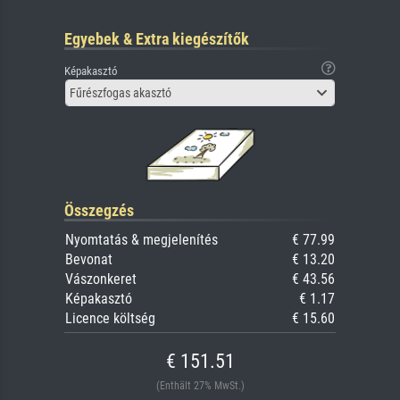
Egyebek & Extra kiegészítők
Képakasztó
Fűrészfogas akasztó
Összegzés
Nyomtatás & megjelenítés
€ 77.99
Bevonat
€ 13.20
Vászonkeret
€ 43.56
Képakasztó
€ 1.17
Licence költség
€ 15.60
€ 151.51
(Enthält 27% MwSt.)