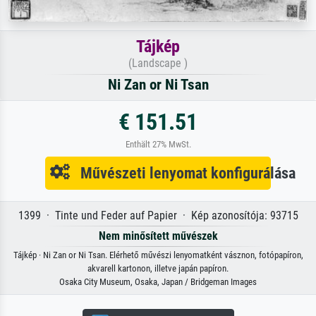
Tájkép
(Landscape )
Ni Zan or Ni Tsan
€ 151.51
Enthält 27% MwSt.
Művészeti lenyomat konfigurálása
1399 · Tinte und Feder auf Papier · Kép azonosítója: 93715
Nem minősített művészek
Tájkép · Ni Zan or Ni Tsan. Elérhető művészi lenyomatként vásznon, fotópapíron,
akvarell kartonon, illetve japán papíron.
Osaka City Museum, Osaka, Japan / Bridgeman Images