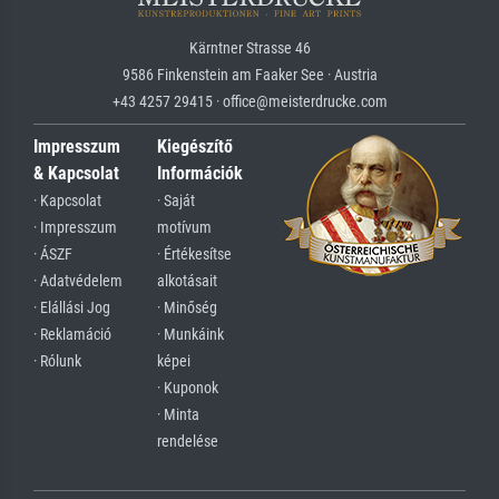
Kärntner Strasse 46
9586 Finkenstein am Faaker See · Austria
+43 4257 29415 · office@meisterdrucke.com
Impresszum
Kiegészítő
& Kapcsolat
Információk
· Kapcsolat
· Saját
· Impresszum
motívum
· ÁSZF
· Értékesítse
· Adatvédelem
alkotásait
· Elállási Jog
· Minőség
· Reklamáció
· Munkáink
· Rólunk
képei
· Kuponok
· Minta
rendelése