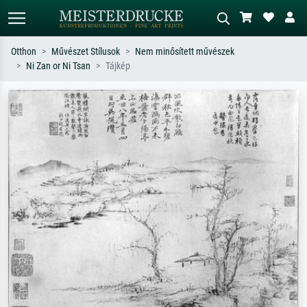
Otthon
Művészet Stílusok
Nem minősített művészek
Ni Zan or Ni Tsan
Tájkép
Alap keresés
MI-képkereső
Keressen művész, műcím vagy stílus
Írja le a jelenetet – pl. zöld rét, sok
szerint – pl. Monet, Csillagos éj,
piros absztrakt, sötét olajkép, álló akt
impresszionizmus, Hokusai-hullám,
egy fa mellett.
akt.