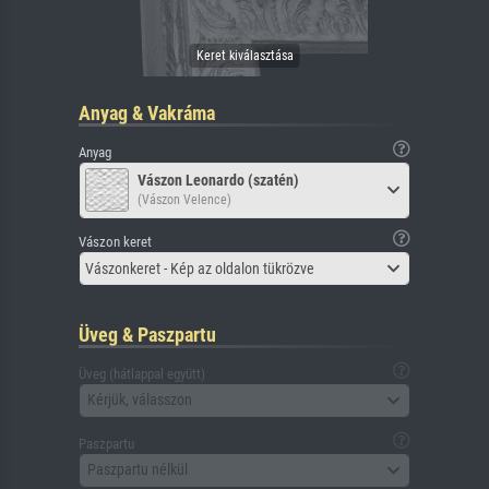
Anyag & Vakráma
Anyag
Vászon Leonardo (szatén)
(Vászon Velence)
Vászon keret
Vászonkeret - Kép az oldalon tükrözve
Üveg & Paszpartu
Üveg (hátlappal együtt)
Kérjük, válasszon
Paszpartu
Paszpartu nélkül