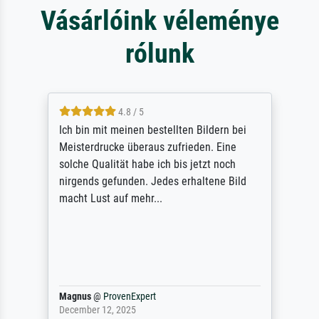
Vásárlóink véleménye
rólunk
5 / 5
Rundum positive Erfahrung. Die Ausführung
des Auftrags hat eine Weile gedauert, die
angekündigte Lieferzeit wurde aber
letztlich sogar etwas unterschritten. Die
Qualität des Papiers und des Drucks
(Farben, Details usw.) ist nicht nur gut,
sondern hervorragend. Selbst ein Druck ist
damit ein Kunstwerk im eigenen Sinne.
Definitiv den Pre...
Dr.
@
ProvenExpert
February 3, 2026