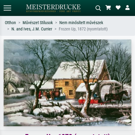
Otthon
Művészet Stílusok
Nem minősített művészek
N. and Ives, J.M. Currier
Frozen Up, 1872 (nyomtatott)
Alap keresés
MI-képkereső
Keressen művész, műcím vagy stílus
Írja le a jelenetet – pl. zöld rét, sok
szerint – pl. Monet, Csillagos éj,
piros absztrakt, sötét olajkép, álló akt
impresszionizmus, Hokusai-hullám,
egy fa mellett.
akt.