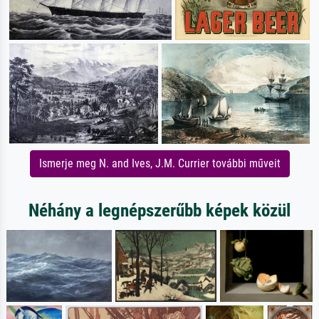
Ismerje meg N. and Ives, J.M. Currier további műveit
Néhány a legnépszerűbb képek közül