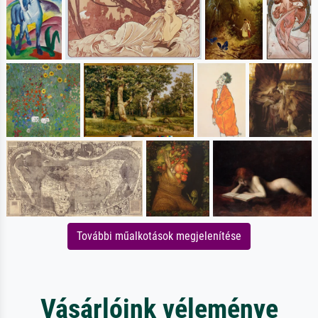
További műalkotások megjelenítése
Vásárlóink véleménye