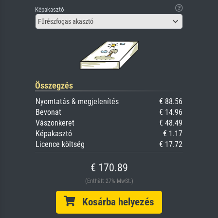
Képakasztó
Fűrészfogas akasztó
Összegzés
Nyomtatás & megjelenítés
€ 88.56
Bevonat
€ 14.96
Vászonkeret
€ 48.49
Képakasztó
€ 1.17
Licence költség
€ 17.72
€ 170.89
(Enthält 27% MwSt.)
Kosárba helyezés