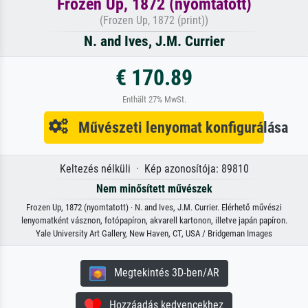
Frozen Up, 1872 (nyomtatott)
(Frozen Up, 1872 (print))
N. and Ives, J.M. Currier
€ 170.89
Enthält 27% MwSt.
Művészeti lenyomat konfigurálása
Keltezés nélküli · Kép azonosítója: 89810
Nem minősített művészek
Frozen Up, 1872 (nyomtatott) · N. and Ives, J.M. Currier. Elérhető művészi
lenyomatként vásznon, fotópapíron, akvarell kartonon, illetve japán papíron.
Yale University Art Gallery, New Haven, CT, USA / Bridgeman Images
Megtekintés 3D-ben/AR
Hozzáadás kedvencekhez