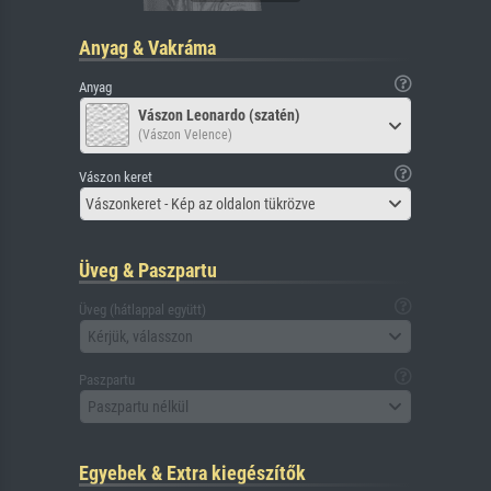
Anyag & Vakráma
Anyag
Vászon Leonardo (szatén)
(Vászon Velence)
Vászon keret
Vászonkeret - Kép az oldalon tükrözve
Üveg & Paszpartu
Üveg (hátlappal együtt)
Kérjük, válasszon
Paszpartu
Paszpartu nélkül
Egyebek & Extra kiegészítők