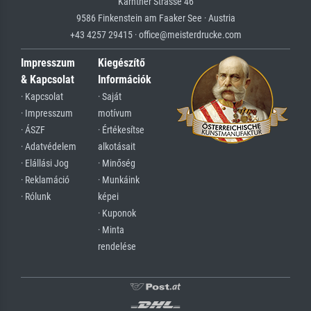
Kärntner Strasse 46
9586 Finkenstein am Faaker See · Austria
+43 4257 29415 · office@meisterdrucke.com
Impresszum
Kiegészítő
& Kapcsolat
Információk
· Kapcsolat
· Saját
· Impresszum
motívum
· ÁSZF
· Értékesítse
· Adatvédelem
alkotásait
· Elállási Jog
· Minőség
· Reklamáció
· Munkáink
· Rólunk
képei
· Kuponok
· Minta
rendelése