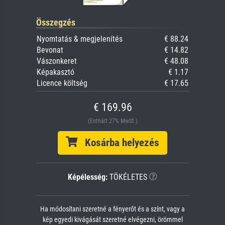
Összegzés
Nyomtatás & megjelenítés
€ 88.24
Bevonat
€ 14.82
Vászonkeret
€ 48.08
Képakasztó
€ 1.17
Licence költség
€ 17.65
€ 169.96
(Enthält 27% MwSt.)
Kosárba helyezés
Képélesség:
TÖKÉLETES
Ha módosítani szeretné a fényerőt és a színt, vagy a
kép egyedi kivágását szeretné elvégezni, örömmel