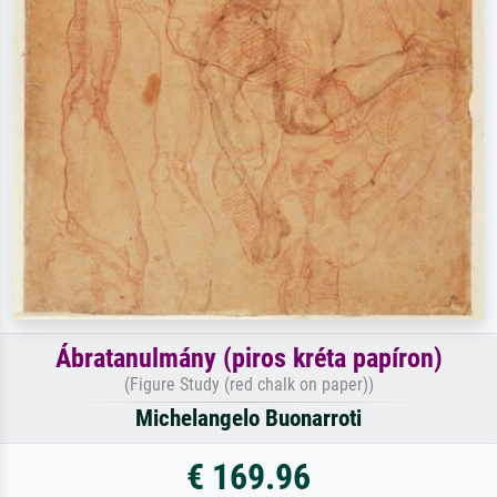
Ábratanulmány (piros kréta papíron)
(Figure Study (red chalk on paper))
Michelangelo Buonarroti
€ 169.96