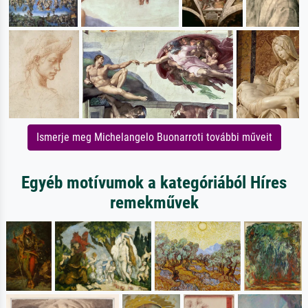
Ismerje meg Michelangelo Buonarroti további műveit
Egyéb motívumok a kategóriából Híres
remekművek