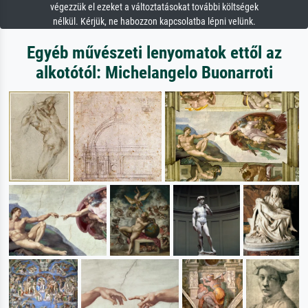
végezzük el ezeket a változtatásokat további költségek
nélkül. Kérjük, ne habozzon kapcsolatba lépni velünk.
Egyéb művészeti lenyomatok ettől az
alkotótól: Michelangelo Buonarroti