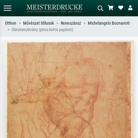
Otthon
Művészet Stílusok
Reneszánsz
Michelangelo Buonarroti
Ábratanulmány (piros kréta papíron)
Alap keresés
MI-képkereső
Keressen művész, műcím vagy stílus
Írja le a jelenetet – pl. zöld rét, sok
szerint – pl. Monet, Csillagos éj,
piros absztrakt, sötét olajkép, álló akt
impresszionizmus, Hokusai-hullám,
egy fa mellett.
akt.