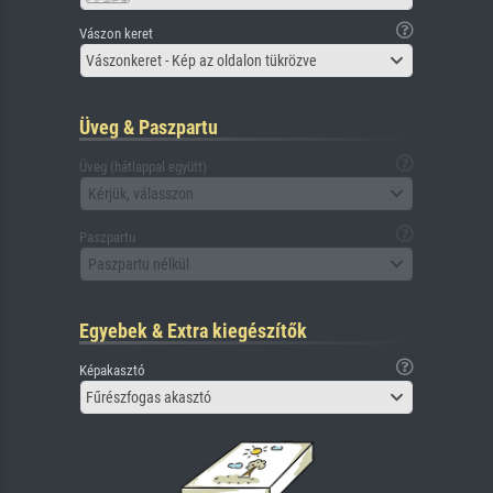
Vászon keret
Vászonkeret - Kép az oldalon tükrözve
Üveg & Paszpartu
Üveg (hátlappal együtt)
Kérjük, válasszon
Paszpartu
Paszpartu nélkül
Egyebek & Extra kiegészítők
Képakasztó
Fűrészfogas akasztó