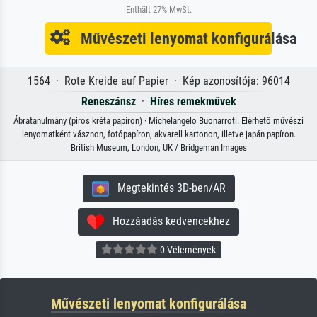
Enthält 27% MwSt.
Művészeti lenyomat konfigurálása
1564 · Rote Kreide auf Papier · Kép azonosítója: 96014
Reneszánsz
·
Híres remekművek
Ábratanulmány (piros kréta papíron) · Michelangelo Buonarroti. Elérhető művészi
lenyomatként vásznon, fotópapíron, akvarell kartonon, illetve japán papíron.
British Museum, London, UK / Bridgeman Images
Megtekintés 3D-ben/AR
Hozzáadás kedvencekhez
0 Vélemények
Művészeti lenyomat konfigurálása