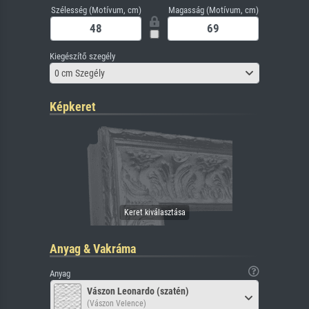
Szélesség (Motívum, cm)
Magasság (Motívum, cm)
Kiegészítő szegély
0 cm Szegély
Képkeret
Anyag & Vakráma
Anyag
Vászon Leonardo (szatén)
(Vászon Velence)