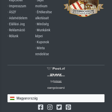
· Kapcsolat
· Saját
· Impresszum
motívum
· ÁSZF
· Értékesítse
· Adatvédelem
alkotásait
· Elállási Jog
· Minőség
· Reklamáció
· Munkáink
· Rólunk
képei
· Kuponok
· Minta
rendelése
Magyarország