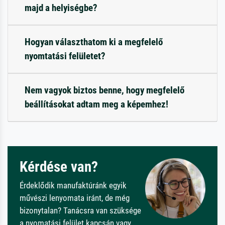
majd a helyiségbe?
Hogyan választhatom ki a megfelelő
nyomtatási felületet?
Nem vagyok biztos benne, hogy megfelelő
beállításokat adtam meg a képemhez!
Kérdése van?
Érdeklődik manufaktúránk egyik
művészi lenyomata iránt, de még
bizonytalan? Tanácsra van szüksége
a nyomatási felület kapcsán vagy