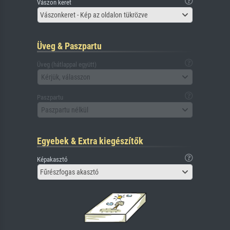
Vászon keret
Vászonkeret - Kép az oldalon tükrözve
Üveg & Paszpartu
Üveg (hátlappal együtt)
Kérjük, válasszon
Paszpartu
Paszpartu nélkül
Egyebek & Extra kiegészítők
Képakasztó
Fűrészfogas akasztó