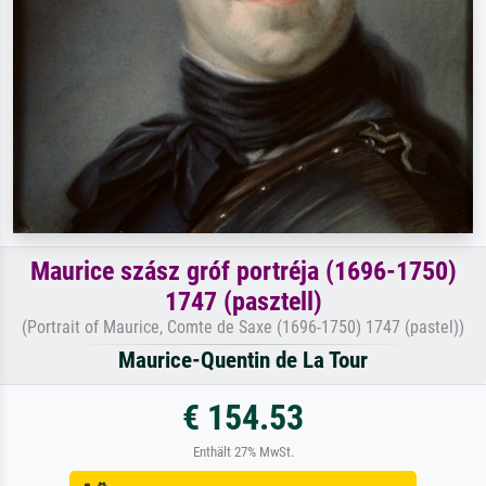
Maurice szász gróf portréja (1696-1750)
1747 (pasztell)
(Portrait of Maurice, Comte de Saxe (1696-1750) 1747 (pastel))
Maurice-Quentin de La Tour
€ 154.53
Enthält 27% MwSt.