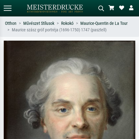
Otthon
Művészet Stílusok
Rokokó
Maurice-Quentin de La Tour
Maurice szász gróf portréja (1696-1750) 1747 (pasztell)
Alap keresés
MI-képkereső
Keressen művész, műcím vagy stílus
Írja le a jelenetet – pl. zöld rét, sok
szerint – pl. Monet, Csillagos éj,
piros absztrakt, sötét olajkép, álló akt
impresszionizmus, Hokusai-hullám,
egy fa mellett.
akt.