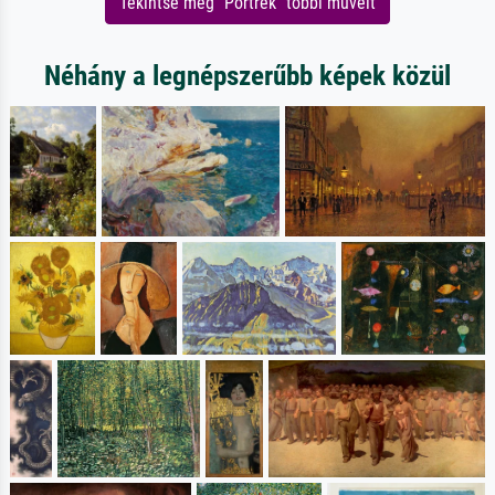
Tekintse meg "Portrék" többi műveit
Néhány a legnépszerűbb képek közül