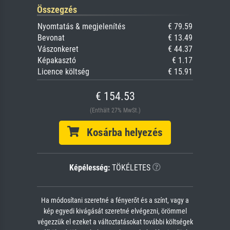
Összegzés
Nyomtatás & megjelenítés
€ 79.59
Bevonat
€ 13.49
Vászonkeret
€ 44.37
Képakasztó
€ 1.17
Licence költség
€ 15.91
€ 154.53
(Enthält 27% MwSt.)
Kosárba helyezés
Képélesség:
TÖKÉLETES
Ha módosítani szeretné a fényerőt és a színt, vagy a
kép egyedi kivágását szeretné elvégezni, örömmel
végezzük el ezeket a változtatásokat további költségek