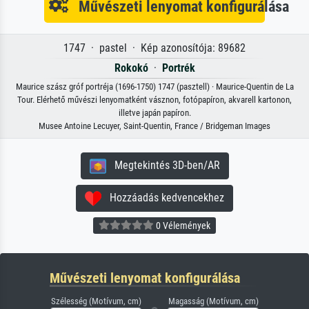
Művészeti lenyomat konfigurálása
1747 · pastel · Kép azonosítója: 89682
Rokokó
·
Portrék
Maurice szász gróf portréja (1696-1750) 1747 (pasztell) · Maurice-Quentin de La
Tour. Elérhető művészi lenyomatként vásznon, fotópapíron, akvarell kartonon,
illetve japán papíron.
Musee Antoine Lecuyer, Saint-Quentin, France / Bridgeman Images
Megtekintés 3D-ben/AR
Hozzáadás kedvencekhez
0 Vélemények
Művészeti lenyomat konfigurálása
Szélesség (Motívum, cm)
Magasság (Motívum, cm)