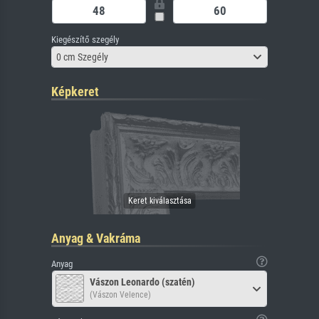
Kiegészítő szegély
0 cm Szegély
Képkeret
Anyag & Vakráma
Anyag
Vászon Leonardo (szatén)
(Vászon Velence)