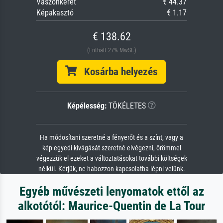
Vászonkeret
€ 44.37
Képakasztó
€ 1.17
€ 138.62
(Enthält 27% MwSt.)
Kosárba helyezés
Képélesség:
TÖKÉLETES
Ha módosítani szeretné a fényerőt és a színt, vagy a
kép egyedi kivágását szeretné elvégezni, örömmel
végezzük el ezeket a változtatásokat további költségek
nélkül. Kérjük, ne habozzon kapcsolatba lépni velünk.
Egyéb művészeti lenyomatok ettől az
alkotótól: Maurice-Quentin de La Tour