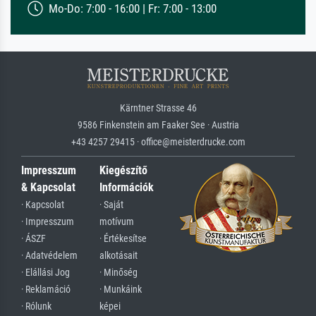
Mo-Do: 7:00 - 16:00 | Fr: 7:00 - 13:00
Kärntner Strasse 46
9586 Finkenstein am Faaker See · Austria
+43 4257 29415 · office@meisterdrucke.com
Impresszum
Kiegészítő
& Kapcsolat
Információk
· Kapcsolat
· Saját
· Impresszum
motívum
· ÁSZF
· Értékesítse
· Adatvédelem
alkotásait
· Elállási Jog
· Minőség
· Reklamáció
· Munkáink
· Rólunk
képei