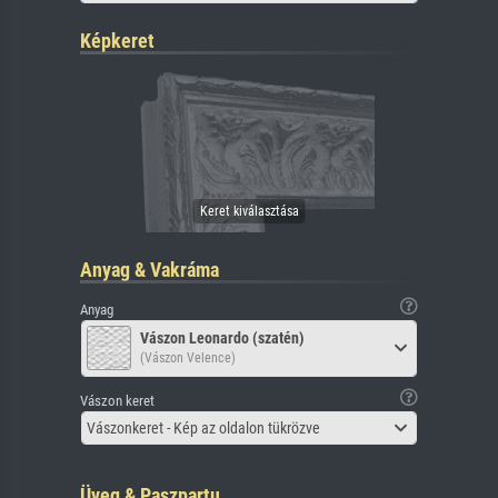
Képkeret
Anyag & Vakráma
Anyag
Vászon Leonardo (szatén)
(Vászon Velence)
Vászon keret
Vászonkeret - Kép az oldalon tükrözve
Üveg & Paszpartu