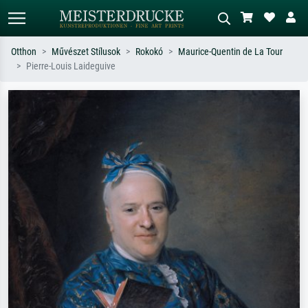
Otthon
Művészet Stílusok
Rokokó
Maurice-Quentin de La Tour
Pierre-Louis Laideguive
Alap keresés
MI-képkereső
Keressen művész, műcím vagy stílus
Írja le a jelenetet – pl. zöld rét, sok
szerint – pl. Monet, Csillagos éj,
piros absztrakt, sötét olajkép, álló akt
impresszionizmus, Hokusai-hullám,
egy fa mellett.
akt.