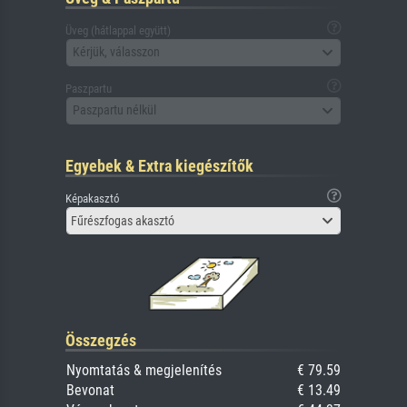
Üveg (hátlappal együtt)
Kérjük, válasszon
Paszpartu
Paszpartu nélkül
Egyebek & Extra kiegészítők
Képakasztó
Fűrészfogas akasztó
Összegzés
Nyomtatás & megjelenítés
€ 79.59
Bevonat
€ 13.49