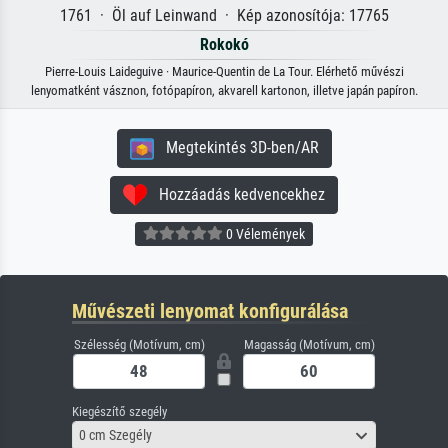
1761 · Öl auf Leinwand · Kép azonosítója: 17765
Rokokó
Pierre-Louis Laideguive · Maurice-Quentin de La Tour. Elérhető művészi
lenyomatként vásznon, fotópapíron, akvarell kartonon, illetve japán papíron.
Megtekintés 3D-ben/AR
Hozzáadás kedvencekhez
0 Vélemények
Művészeti lenyomat konfigurálása
Szélesség (Motívum, cm)
Magasság (Motívum, cm)
Kiegészítő szegély
0 cm Szegély