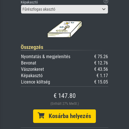
Képakasztó
Fűrészfogas akasztó
Összegzés
Nyomtatás & megjelenítés
€ 75.26
Bevonat
€ 12.76
Vászonkeret
€ 43.56
Képakasztó
€ 1.17
Licence költség
€ 15.05
€ 147.80
(Enthält 27% MwSt.)
Kosárba helyezés