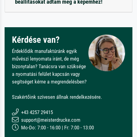
beállításokat adtam meg a képemhez!
Kérdése van?
Érdeklődik manufaktúránk egyik
művészi lenyomata iránt, de még
bizonytalan? Tanácsra van szüksége
a nyomatási felület kapcsán vagy
segítséget kérne a megrendelésben?
Szakértőink szívesen állnak rendelkezésére.
+43 4257 29415
support@meisterdrucke.com
Mo-Do: 7:00 - 16:00 | Fr: 7:00 - 13:00