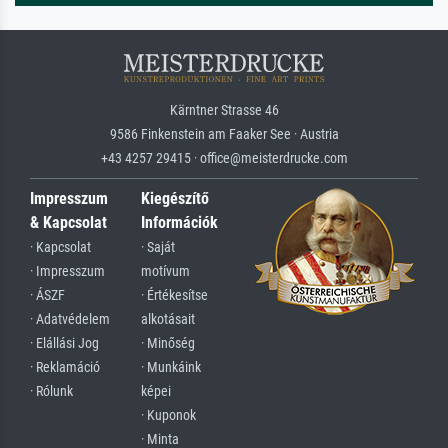
Kärntner Strasse 46
9586 Finkenstein am Faaker See · Austria
+43 4257 29415 · office@meisterdrucke.com
Impresszum
Kiegészítő
& Kapcsolat
Információk
· Kapcsolat
· Saját
· Impresszum
motívum
· ÁSZF
· Értékesítse
· Adatvédelem
alkotásait
· Elállási Jog
· Minőség
· Reklamáció
· Munkáink
· Rólunk
képei
· Kuponok
· Minta