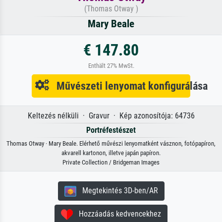
(Thomas Otway )
Mary Beale
€ 147.80
Enthält 27% MwSt.
Művészeti lenyomat konfigurálása
Keltezés nélküli · Gravur · Kép azonosítója: 64736
Portréfestészet
Thomas Otway · Mary Beale. Elérhető művészi lenyomatként vásznon, fotópapíron,
akvarell kartonon, illetve japán papíron.
Private Collection / Bridgeman Images
Megtekintés 3D-ben/AR
Hozzáadás kedvencekhez