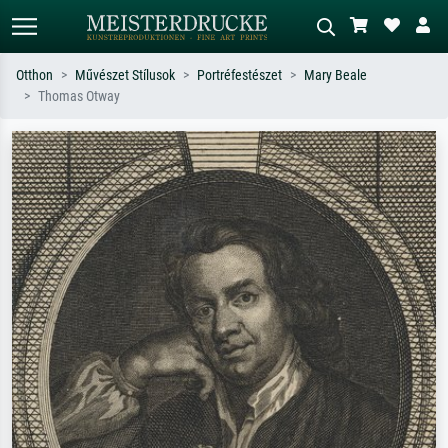
Otthon
Művészet Stílusok
Portréfestészet
Mary Beale
Thomas Otway
Alap keresés
MI-képkereső
Keressen művész, műcím vagy stílus
Írja le a jelenetet – pl. zöld rét, sok
szerint – pl. Monet, Csillagos éj,
piros absztrakt, sötét olajkép, álló akt
impresszionizmus, Hokusai-hullám,
egy fa mellett.
akt.