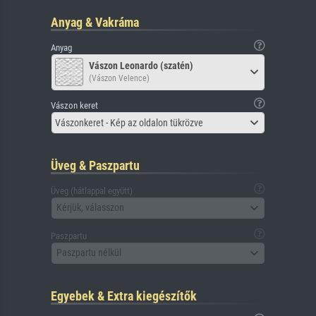
Anyag & Vakráma
Anyag
Vászon Leonardo (szatén)
(Vászon Velence)
Vászon keret
Vászonkeret - Kép az oldalon tükrözve
Üveg & Paszpartu
Üveg (hátlappal együtt)
Kérjük, válasszon
Paszpartu
Paszpartu nélkül
Egyebek & Extra kiegészítők