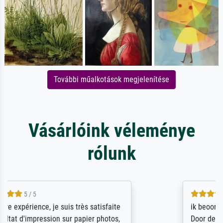
További műalkotások megjelenítése
Vásárlóink véleménye
rólunk
4.5 / 5
ik beoordeel Meisterdrucke zeer positief.
Door de 69505 beschikbare kunstenaars