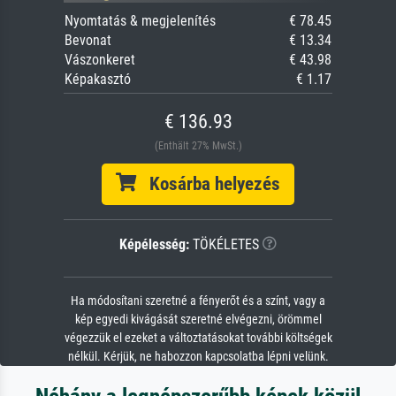
Nyomtatás & megjelenítés
€ 78.45
Bevonat
€ 13.34
Vászonkeret
€ 43.98
Képakasztó
€ 1.17
€ 136.93
(Enthält 27% MwSt.)
Kosárba helyezés
Képélesség:
TÖKÉLETES
Ha módosítani szeretné a fényerőt és a színt, vagy a
kép egyedi kivágását szeretné elvégezni, örömmel
végezzük el ezeket a változtatásokat további költségek
nélkül. Kérjük, ne habozzon kapcsolatba lépni velünk.