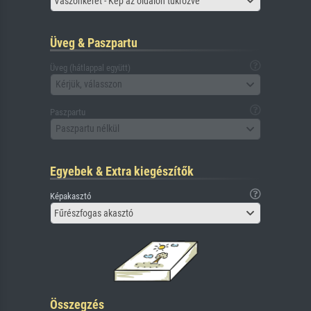
Vászonkeret - Kép az oldalon tükrözve
Üveg & Paszpartu
Üveg (hátlappal együtt)
Kérjük, válasszon
Paszpartu
Paszpartu nélkül
Egyebek & Extra kiegészítők
Képakasztó
Fűrészfogas akasztó
Összegzés