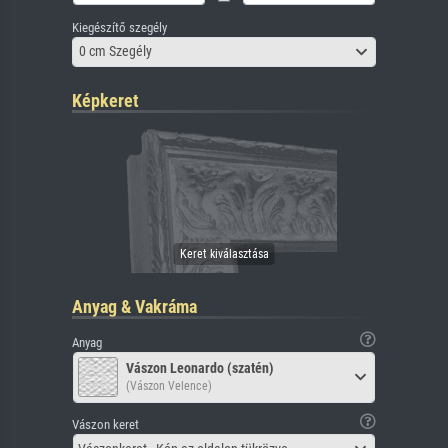
Kiegészítő szegély
0 cm Szegély
Képkeret
Anyag & Vakráma
Anyag
Vászon Leonardo (szatén)
(Vászon Velence)
Vászon keret