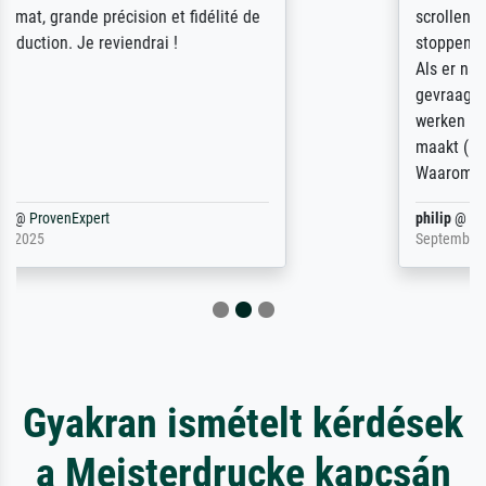
scrollen is echter onbegonnen werk (na
stoppen begint het weer van voor af aan).
Als er naar een bepaalde kunstenaar
gevraagd wordt krijg je ook een aantal
werken van andere wat het onoverzichtelijk
maakt (bvb zoek Ros = ook Rops, Rose etc).
Waarom duidt u ...
philip
@
ProvenExpert
September 23, 2025
Gyakran ismételt kérdések
a Meisterdrucke kapcsán