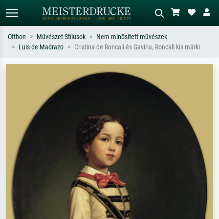
Otthon
Művészet Stílusok
Nem minősített művészek
Luis de Madrazo
Cristina de Roncali és Gaviria, Roncali kis márki
Alap keresés
MI-képkereső
Keressen művész, műcím vagy stílus
Írja le a jelenetet – pl. zöld rét, sok
szerint – pl. Monet, Csillagos éj,
piros absztrakt, sötét olajkép, álló akt
impresszionizmus, Hokusai-hullám,
egy fa mellett.
akt.