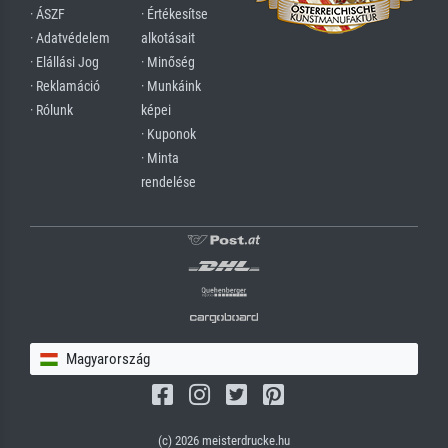
· ÁSZF
· Értékesítse
· Adatvédelem
alkotásait
· Elállási Jog
· Minőség
· Reklamáció
· Munkáink
· Rólunk
képei
· Kuponok
· Minta
rendelése
Magyarország
(c) 2026 meisterdrucke.hu