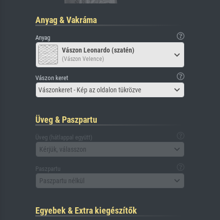
Anyag & Vakráma
Anyag
Vászon Leonardo (szatén)
(Vászon Velence)
Vászon keret
Vászonkeret - Kép az oldalon tükrözve
Üveg & Paszpartu
Üveg (hátlappal együtt)
Kérjük, válasszon
Paszpartu
Paszpartu nélkül
Egyebek & Extra kiegészítők