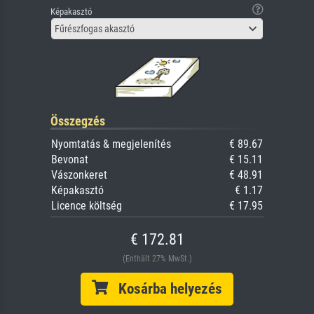
Képakasztó
Fűrészfogas akasztó
Összegzés
Nyomtatás & megjelenítés
€ 89.67
Bevonat
€ 15.11
Vászonkeret
€ 48.91
Képakasztó
€ 1.17
Licence költség
€ 17.95
€ 172.81
(Enthält 27% MwSt.)
Kosárba helyezés