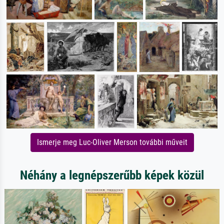
Ismerje meg Luc-Oliver Merson további műveit
Néhány a legnépszerűbb képek közül