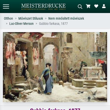
Otthon
Művészet Stílusok
Nem minősített művészek
Luc-Oliver Merson
Gubbio farkasa, 1877
Alap keresés
MI-képkereső
Keressen művész, műcím vagy stílus
Írja le a jelenetet – pl. zöld rét, sok
szerint – pl. Monet, Csillagos éj,
piros absztrakt, sötét olajkép, álló akt
impresszionizmus, Hokusai-hullám,
egy fa mellett.
akt.