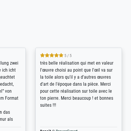
5 / 5
rives to
eine große Auswahl an Bildern und
d provides
deren Reproduktionsmöglichkeiten;
n the best
wurde sehr gut durch die einzelnen
ed by the
Bestellkriterien geführt, verständliche
st
Erklärungen, z.B. mit Bilddarstellungen,
 from, and
werde auf jeden Fall meine guten
 also with
Erfahrungen weitergeben.
t in that
ded!