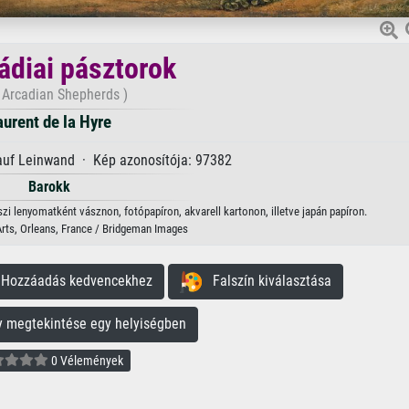
ádiai pásztorok
 Arcadian Shepherds )
aurent de la Hyre
 auf Leinwand · Kép azonosítója: 97382
Barokk
szi lenyomatként vásznon, fotópapíron, akvarell kartonon, illetve japán papíron.
ts, Orleans, France / Bridgeman Images
ozzáadás kedvencekhez
Falszín kiválasztása
megtekintése egy helyiségben
0 Vélemények