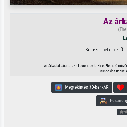
Az árk
(The
L
Keltezés nélküli · Öl
Az árkádiai pásztorok · Laurent de la Hyre. Elérhető művé
Musee des Beaux-Ar
Megtekintés 3D-ben/AR
H
Festmény 