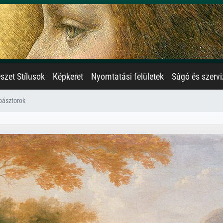
zet Stílusok
Képkeret
Nyomtatási felületek
Súgó és szervi
 pásztorok