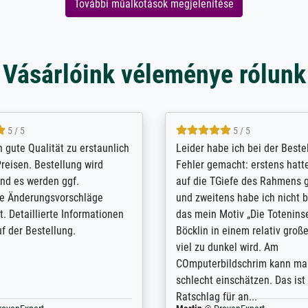
További műalkotások megjelenítése
Vásárlóink véleménye rólunk
5 / 5
5 / 5
/ Highly recommended. The
The team at Meisterdrucke st
 ordering and payment process
meet its clients demands, an
shipping was efficient and
expert advice on how to obtai
self exceeds expectations. I
results for the prints request
n the UK and found the site
client. The company has a va
or a specific print - I am very
repertoire of prints to choose
with the service and the
will provide excellent service
regards to prints which are no
repertoire. Highly recommen