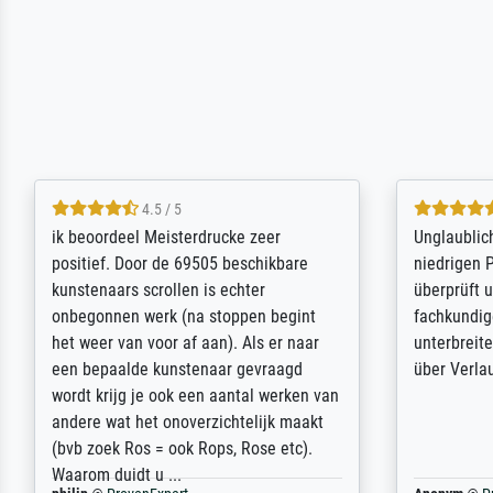
5 / 5
Die Zufriedenheit ist auch nicht dadurch
Excellent 
getrübt, dass das Bild entgegen einer
selection,
angegebenen Lieferanschrift (sollte
were easy, 
eine Überraschung für die normannische
the item it
Ehefrau sein zum Hochzeits- gleichzeitig
am based i
auch Geburtstag sein) doch nach zu
searching f
Hause zugestellt wurde.
impressed 
quality.