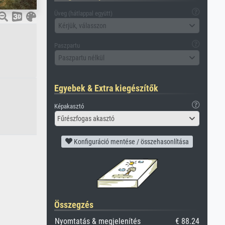
Üveg (hátlappal együtt)
Kérjük, válasszon
Paszpartu
Paszpartu nélkül
Egyebek & Extra kiegészítők
Képakasztó
Fűrészfogas akasztó
Konfiguráció mentése / összehasonlítása
Összegzés
Nyomtatás & megjelenítés
€ 88.24