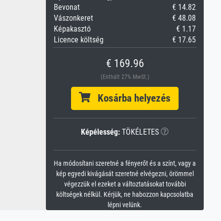
Bevonat
€ 14.82
Vászonkeret
€ 48.08
Képakasztó
€ 1.17
Licence költség
€ 17.65
€ 169.96
(Enthält 27% MwSt.)
Kosárba helyezés
Képélesség:
TÖKÉLETES
Ha módosítani szeretné a fényerőt és a színt, vagy a
kép egyedi kivágását szeretné elvégezni, örömmel
végezzük el ezeket a változtatásokat további
költségek nélkül. Kérjük, ne habozzon kapcsolatba
lépni velünk.