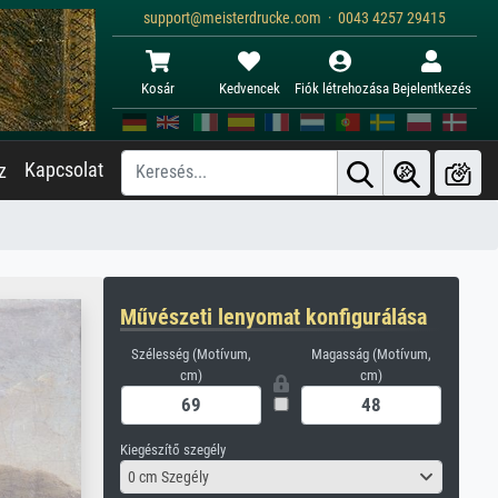
support@meisterdrucke.com · 0043 4257 29415
Kosár
Kedvencek
Fiók létrehozása
Bejelentkezés
Kapcsolat
z
Művészeti lenyomat konfigurálása
Szélesség (Motívum,
Magasság (Motívum,
cm)
cm)
Kiegészítő szegély
0 cm Szegély