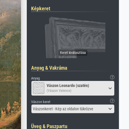
Képkeret
Anyag & Vakráma
Anyag
Vászon Leonardo (szatén)
(Vászon Velence)
Vászon keret
Vászonkeret - Kép az oldalon tükrözve
Üveg & Paszpartu