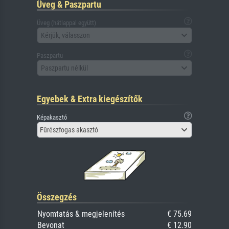
Üveg & Paszpartu
Üveg (hátlappal együtt)
Kérjük, válasszon
Paszpartu
Paszpartu nélkül
Egyebek & Extra kiegészítők
Képakasztó
Fűrészfogas akasztó
Összegzés
Nyomtatás & megjelenítés
€ 75.69
Bevonat
€ 12.90