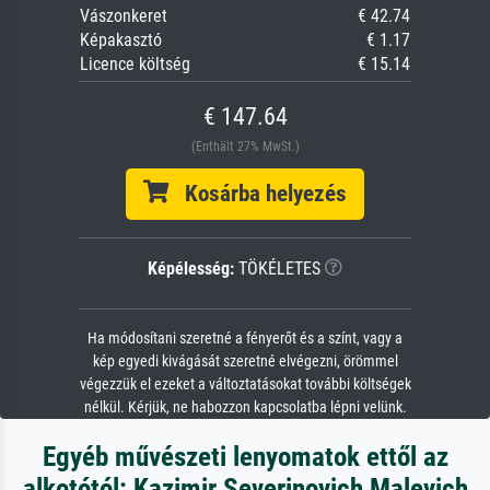
Vászonkeret
€ 42.74
Képakasztó
€ 1.17
Licence költség
€ 15.14
€ 147.64
(Enthält 27% MwSt.)
Kosárba helyezés
Képélesség:
TÖKÉLETES
Ha módosítani szeretné a fényerőt és a színt, vagy a
kép egyedi kivágását szeretné elvégezni, örömmel
végezzük el ezeket a változtatásokat további költségek
nélkül. Kérjük, ne habozzon kapcsolatba lépni velünk.
Egyéb művészeti lenyomatok ettől az
alkotótól: Kazimir Severinovich Malevich