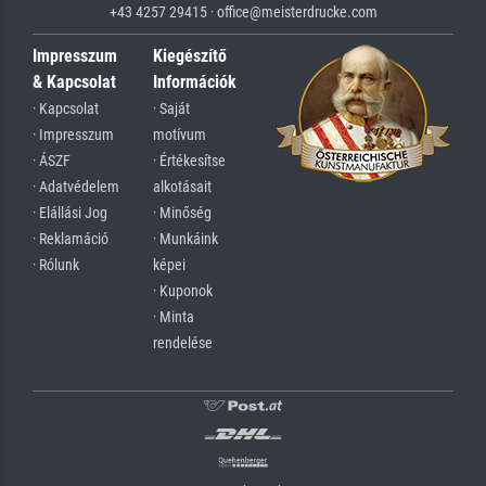
+43 4257 29415 · office@meisterdrucke.com
Impresszum
Kiegészítő
& Kapcsolat
Információk
· Kapcsolat
· Saját
· Impresszum
motívum
· ÁSZF
· Értékesítse
· Adatvédelem
alkotásait
· Elállási Jog
· Minőség
· Reklamáció
· Munkáink
· Rólunk
képei
· Kuponok
· Minta
rendelése