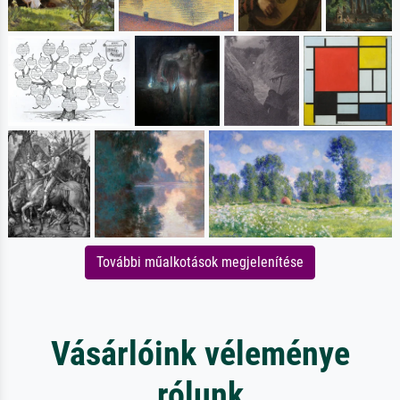
További műalkotások megjelenítése
Vásárlóink véleménye
rólunk