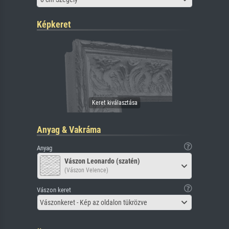
Képkeret
Anyag & Vakráma
Anyag
Vászon Leonardo (szatén)
(Vászon Velence)
Vászon keret
Vászonkeret - Kép az oldalon tükrözve