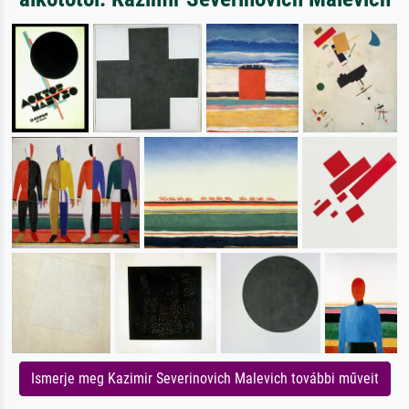
Ismerje meg Kazimir Severinovich Malevich további műveit