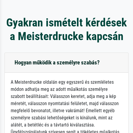
Gyakran ismételt kérdések
a Meisterdrucke kapcsán
Hogyan működik a személyre szabás?
A Meisterdrucke oldalán egy egyszerű és szemléletes
módon adhatja meg az adott műalkotás személyre
szabott beállításait: Válasszon keretet, adja meg a kép
méretét, válasszon nyomtatási felületet, majd válasszon
megfelelő bevonatot, illetve vakrámát! Emellett egyéb
személyre szabási lehetőségeket is kínálunk, mint az
alátét, a betétléc és a távtartó kiválasztása.
Ügyfélszolgálatunk szívesen segít a tökéletes műalkotás