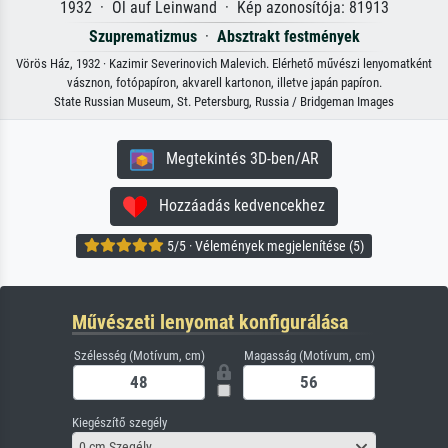
1932 · Öl auf Leinwand · Kép azonosítója: 81913
Szuprematizmus
·
Absztrakt festmények
Vörös Ház, 1932 · Kazimir Severinovich Malevich. Elérhető művészi lenyomatként
vásznon, fotópapíron, akvarell kartonon, illetve japán papíron.
State Russian Museum, St. Petersburg, Russia / Bridgeman Images
Megtekintés 3D-ben/AR
Hozzáadás kedvencekhez
5/5 · Vélemények megjelenítése (5)
Művészeti lenyomat konfigurálása
Szélesség (Motívum, cm)
Magasság (Motívum, cm)
Kiegészítő szegély
0 cm Szegély