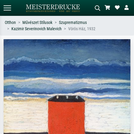
Otthon
Művészet Stílusok
Szuprematizmus
Kazimir Severinovich Malevich
Vörös Ház, 1932
Alap keresés
MI-képkereső
Keressen művész, műcím vagy stílus
Írja le a jelenetet – pl. zöld rét, sok
szerint – pl. Monet, Csillagos éj,
piros absztrakt, sötét olajkép, álló akt
impresszionizmus, Hokusai-hullám,
egy fa mellett.
akt.