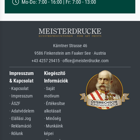
Mo-Do: 7:00 - 16:00 | Fr: 7:00 - 13:00
Kärntner Strasse 46
9586 Finkenstein am Faaker See · Austria
+43 4257 29415 · office@meisterdrucke.com
Impresszum
Kiegészítő
& Kapcsolat
Információk
· Kapcsolat
· Saját
· Impresszum
motívum
· ÁSZF
· Értékesítse
· Adatvédelem
alkotásait
· Elállási Jog
· Minőség
· Reklamáció
· Munkáink
· Rólunk
képei