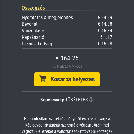
Összegzés
Nyomtatás & megjelenítés
€ 84.89
Bevonat
€ 14.38
Vászonkeret
€ 46.84
Képakasztó
€ 1.17
Licence költség
€ 16.98
€ 164.25
(Enthält 27% MwSt.)
Kosárba helyezés
Képélesség:
TÖKÉLETES
Ha módosítani szeretné a fényerőt és a színt, vagy a
kép egyedi kivágását szeretné elvégezni, örömmel
végezzük el ezeket a változtatásokat további költségek