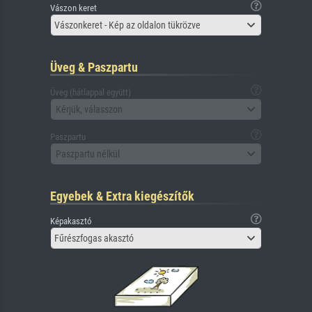
Vászon keret
Vászonkeret - Kép az oldalon tükrözve
Üveg & Paszpartu
Üveg (hátlappal együtt)
Kérjük, válasszon
Paszpartu
Paszpartu nélkül
Egyebek & Extra kiegészítők
Képakasztó
Fűrészfogas akasztó