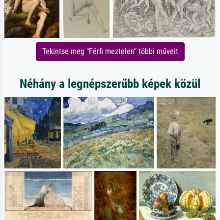
Tekintse meg "Férfi meztelen" többi műveit
Néhány a legnépszerűbb képek közül