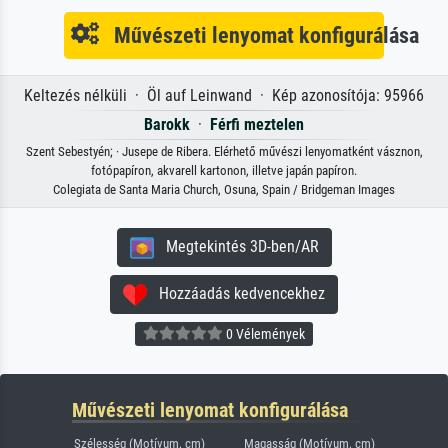
Művészeti lenyomat konfigurálása
Keltezés nélküli · Öl auf Leinwand · Kép azonosítója: 95966
Barokk
·
Férfi meztelen
Szent Sebestyén; · Jusepe de Ribera. Elérhető művészi lenyomatként vásznon,
fotópapíron, akvarell kartonon, illetve japán papíron.
Colegiata de Santa Maria Church, Osuna, Spain / Bridgeman Images
Megtekintés 3D-ben/AR
Hozzáadás kedvencekhez
0 Vélemények
Művészeti lenyomat konfigurálása
Szélesség (Motívum, cm)
Magasság (Motívum, cm)