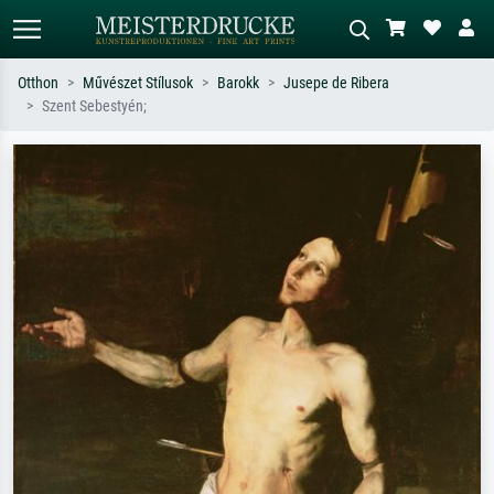
Otthon
Művészet Stílusok
Barokk
Jusepe de Ribera
Szent Sebestyén;
Alap keresés
MI-képkereső
Keressen művész, műcím vagy stílus
Írja le a jelenetet – pl. zöld rét, sok
szerint – pl. Monet, Csillagos éj,
piros absztrakt, sötét olajkép, álló akt
impresszionizmus, Hokusai-hullám,
egy fa mellett.
akt.