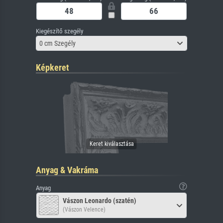
Kiegészítő szegély
0 cm Szegély
Képkeret
Anyag & Vakráma
Anyag
Vászon Leonardo (szatén)
(Vászon Velence)