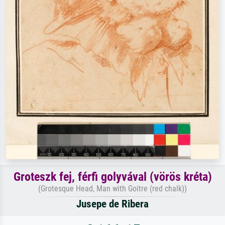
Groteszk fej, férfi golyvával (vörös kréta)
(Grotesque Head, Man with Goitre (red chalk))
Jusepe de Ribera