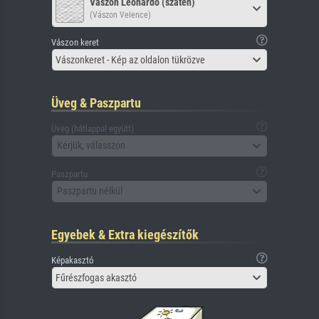
Vászon Leonardo (szatén)
(Vászon Velence)
Vászon keret
Vászonkeret - Kép az oldalon tükrözve
Üveg & Paszpartu
Üveg (hátlappal együtt)
Kérjük, válasszon
Paszpartu
Paszpartu nélkül
Egyebek & Extra kiegészítők
Képakasztó
Fűrészfogas akasztó