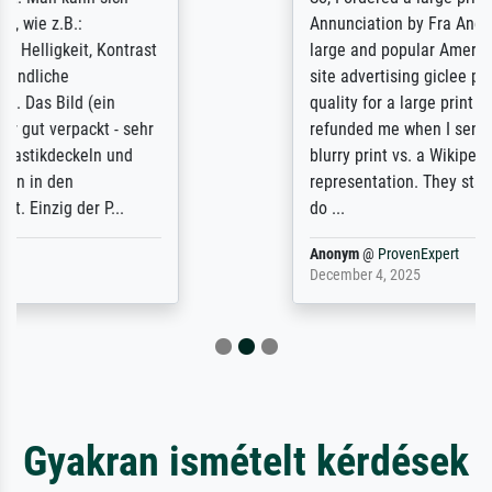
Annunciation by Fra Angelico from a very
large and popular American "art/poster"
site advertising giclee print quality. The
quality for a large print was atrocious. They
refunded me when I sent pictures of the
blurry print vs. a Wikipedia commons
representation. They stated they couldn't
do ...
Anonym
@
ProvenExpert
December 4, 2025
Gyakran ismételt kérdések