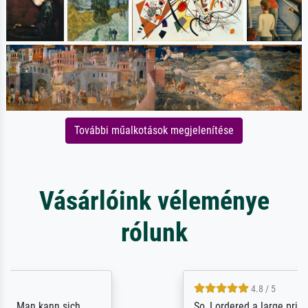
További műalkotások megjelenítése
Vásárlóink véleménye
rólunk
4.8 / 5
So, I ordered a large print of The