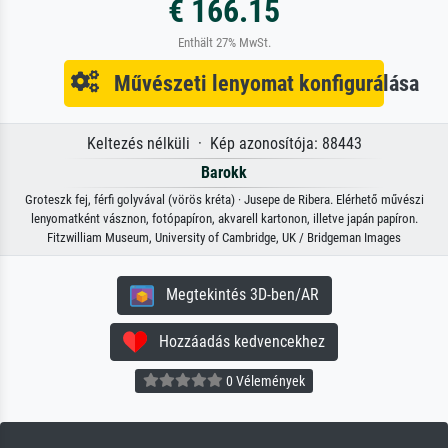
€ 166.15
Enthält 27% MwSt.
Művészeti lenyomat konfigurálása
Keltezés nélküli · Kép azonosítója: 88443
Barokk
Groteszk fej, férfi golyvával (vörös kréta) · Jusepe de Ribera. Elérhető művészi
lenyomatként vásznon, fotópapíron, akvarell kartonon, illetve japán papíron.
Fitzwilliam Museum, University of Cambridge, UK / Bridgeman Images
Megtekintés 3D-ben/AR
Hozzáadás kedvencekhez
0 Vélemények