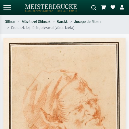
Otthon
Művészet Stílusok
Barokk
Jusepe de Ribera
Groteszk fej, férfi golyvával (vörös kréta)
Alap keresés
MI-képkereső
Keressen művész, műcím vagy stílus
Írja le a jelenetet – pl. zöld rét, sok
szerint – pl. Monet, Csillagos éj,
piros absztrakt, sötét olajkép, álló akt
impresszionizmus, Hokusai-hullám,
egy fa mellett.
akt.