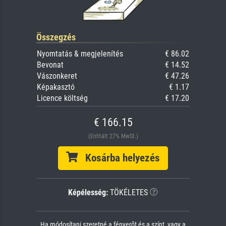
Összegzés
Nyomtatás & megjelenítés
€ 86.02
Bevonat
€ 14.52
Vászonkeret
€ 47.26
Képakasztó
€ 1.17
Licence költség
€ 17.20
€ 166.15
(Enthält 27% MwSt.)
Kosárba helyezés
Képélesség:
TÖKÉLETES
Ha módosítani szeretné a fényerőt és a színt, vagy a