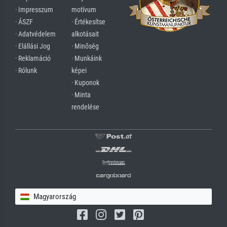
· Impresszum
motívum
· ÁSZF
· Értékesítse
· Adatvédelem
alkotásait
· Elállási Jog
· Minőség
· Reklamáció
· Munkáink
· Rólunk
képei
· Kuponok
· Minta
rendelése
Magyarország