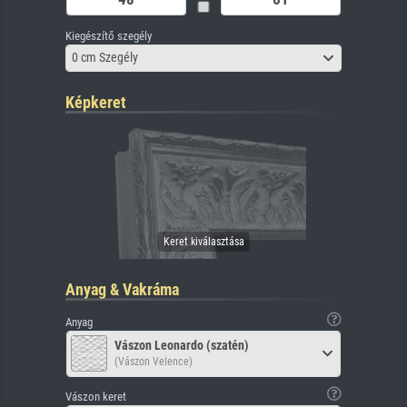
Kiegészítő szegély
0 cm Szegély
Képkeret
Anyag & Vakráma
Anyag
Vászon Leonardo (szatén)
(Vászon Velence)
Vászon keret