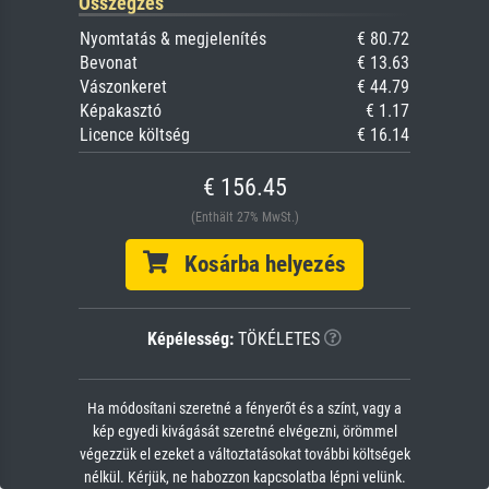
Összegzés
Nyomtatás & megjelenítés
€ 80.72
Bevonat
€ 13.63
Vászonkeret
€ 44.79
Képakasztó
€ 1.17
Licence költség
€ 16.14
€ 156.45
(Enthält 27% MwSt.)
Kosárba helyezés
Képélesség:
TÖKÉLETES
Ha módosítani szeretné a fényerőt és a színt, vagy a
kép egyedi kivágását szeretné elvégezni, örömmel
végezzük el ezeket a változtatásokat további költségek
nélkül. Kérjük, ne habozzon kapcsolatba lépni velünk.