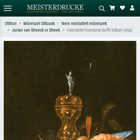
Otthon
Művészet Stílusok
Nem minősített művészek
Jurian van Streeck or Streek
Csendélet homárral delfti tálban (olaj)
Alap keresés
MI-képkereső
Keressen művész, műcím vagy stílus
Írja le a jelenetet – pl. zöld rét, sok
szerint – pl. Monet, Csillagos éj,
piros absztrakt, sötét olajkép, álló akt
impresszionizmus, Hokusai-hullám,
egy fa mellett.
akt.