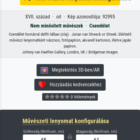
XVII. század · oil · Kép azonosítója: 92995
Nem minősített művészek
·
Csendélet
Csendélet homárral delfti tálban (olaj) · Jurian van Streeck or Streek. Elérhető
művészi lenyomatként vásznon, fotópapíron, akvarell kartonon, illetve japán
papíron.
Johnny van Haeften Gallery, London, UK / Bridgeman Images
Megtekintés 3D-ben/AR
Hozzáadás kedvencekhez
0 Vélemények
Művészeti lenyomat konfigurálása
Szélesség (Motívum, cm)
Magasság (Motívum, cm)