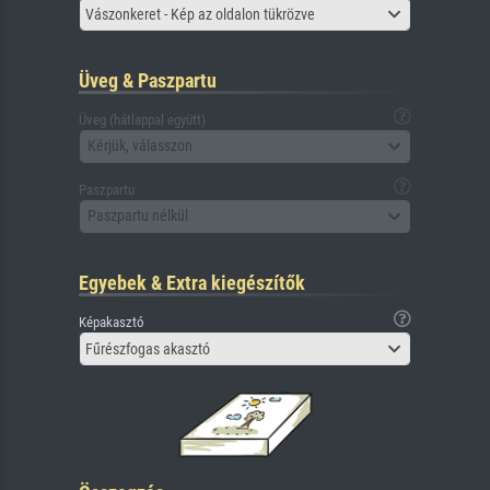
Vászonkeret - Kép az oldalon tükrözve
Üveg & Paszpartu
Üveg (hátlappal együtt)
Kérjük, válasszon
Paszpartu
Paszpartu nélkül
Egyebek & Extra kiegészítők
Képakasztó
Fűrészfogas akasztó