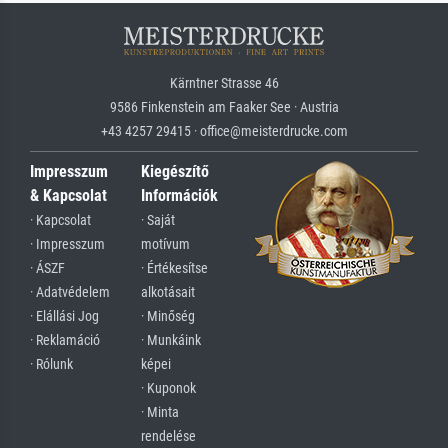
Kärntner Strasse 46
9586 Finkenstein am Faaker See · Austria
+43 4257 29415 · office@meisterdrucke.com
Impresszum
Kiegészítő
& Kapcsolat
Információk
· Kapcsolat
· Saját
· Impresszum
motívum
· ÁSZF
· Értékesítse
· Adatvédelem
alkotásait
· Elállási Jog
· Minőség
· Reklamáció
· Munkáink
· Rólunk
képei
· Kuponok
· Minta
rendelése