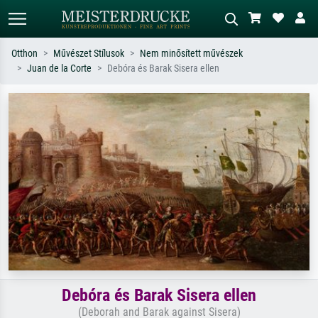
Otthon
Művészet Stílusok
Nem minősített művészek
Juan de la Corte
Debóra és Barak Sisera ellen
Alap keresés
MI-képkereső
Keressen művész, műcím vagy stílus
Írja le a jelenetet – pl. zöld rét, sok
szerint – pl. Monet, Csillagos éj,
piros absztrakt, sötét olajkép, álló akt
impresszionizmus, Hokusai-hullám,
egy fa mellett.
akt.
Debóra és Barak Sisera ellen
(Deborah and Barak against Sisera)