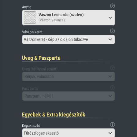
Anyag
Vászon Leonardo (szatén)
(Vászon Velence)
Vászon keret
Vászonkeret - Kép az oldalon tükrözve
Üveg & Paszpartu
Üveg (hátlappal együtt)
Kérjük, válasszon
Paszpartu
Paszpartu nélkül
Egyebek & Extra kiegészítők
Képakasztó
Fűrészfogas akasztó