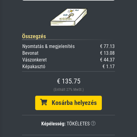
Összegzés
Nyomtatás & megjelenítés
€ 77.13
Bevonat
€ 13.08
Vászonkeret
€ 44.37
Képakasztó
€ 1.17
€ 135.75
(Enthält 27% MwSt.)
Kosárba helyezés
Képélesség:
TÖKÉLETES