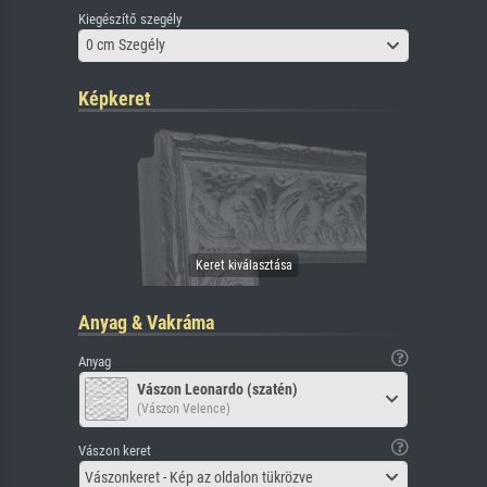
Kiegészítő szegély
0 cm Szegély
Képkeret
Anyag & Vakráma
Anyag
Vászon Leonardo (szatén)
(Vászon Velence)
Vászon keret
Vászonkeret - Kép az oldalon tükrözve