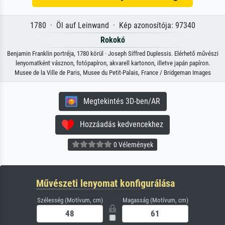
1780 · Öl auf Leinwand · Kép azonosítója: 97340
Rokokó
Benjamin Franklin portréja, 1780 körül · Joseph Siffred Duplessis. Elérhető művészi
lenyomatként vásznon, fotópapíron, akvarell kartonon, illetve japán papíron.
Musee de la Ville de Paris, Musee du Petit-Palais, France / Bridgeman Images
Megtekintés 3D-ben/AR
Hozzáadás kedvencekhez
0 Vélemények
Művészeti lenyomat konfigurálása
Szélesség (Motívum, cm)
Magasság (Motívum, cm)