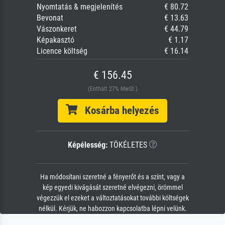
Nyomtatás & megjelenítés
€ 80.72
Bevonat
€ 13.63
Vászonkeret
€ 44.79
Képakasztó
€ 1.17
Licence költség
€ 16.14
€ 156.45
(Enthält 27% MwSt.)
Kosárba helyezés
Képélesség:
TÖKÉLETES
Ha módosítani szeretné a fényerőt és a színt, vagy a
kép egyedi kivágását szeretné elvégezni, örömmel
végezzük el ezeket a változtatásokat további költségek
nélkül. Kérjük, ne habozzon kapcsolatba lépni velünk.