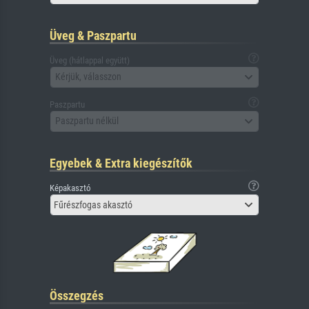
Üveg & Paszpartu
Üveg (hátlappal együtt)
Kérjük, válasszon
Paszpartu
Paszpartu nélkül
Egyebek & Extra kiegészítők
Képakasztó
Fűrészfogas akasztó
Összegzés