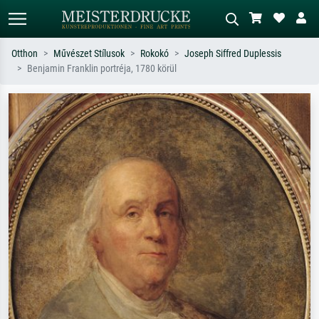
Otthon
Művészet Stílusok
Rokokó
Joseph Siffred Duplessis
Benjamin Franklin portréja, 1780 körül
Alap keresés
MI-képkereső
Keressen művész, műcím vagy stílus
Írja le a jelenetet – pl. zöld rét, sok
szerint – pl. Monet, Csillagos éj,
piros absztrakt, sötét olajkép, álló akt
impresszionizmus, Hokusai-hullám,
egy fa mellett.
akt.