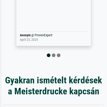
Als er naar een bepaalde kunstenaar
gevraagd wordt krijg je ook een aantal
werken van andere wat het onoverzichtelijk
maakt (bvb zoek Ros = ook Rops, Rose etc).
Waarom duidt u ...
philip
@
ProvenExpert
September 23, 2025
Gyakran ismételt kérdések
a Meisterdrucke kapcsán