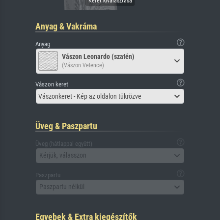
Anyag & Vakráma
Anyag
Vászon Leonardo (szatén)
(Vászon Velence)
Vászon keret
Vászonkeret - Kép az oldalon tükrözve
Üveg & Paszpartu
Üveg (hátlappal együtt)
Kérjük, válasszon
Paszpartu
Paszpartu nélkül
Egyebek & Extra kiegészítők