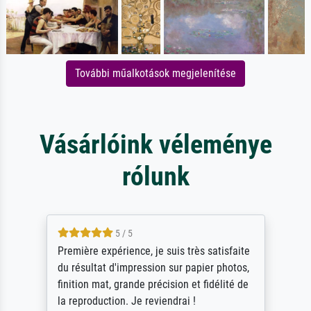
További műalkotások megjelenítése
Vásárlóink véleménye
rólunk
4.5 / 5
ik beoordeel Meisterdrucke zeer positief.
Door de 69505 beschikbare kunstenaars
scrollen is echter onbegonnen werk (na
stoppen begint het weer van voor af aan).