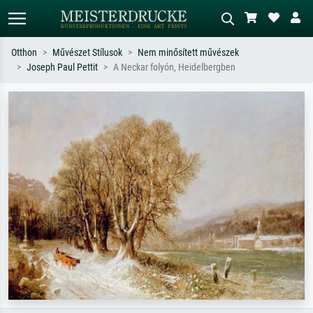
Otthon
Művészet Stílusok
Nem minősített művészek
Joseph Paul Pettit
A Neckar folyón, Heidelbergben
Alap keresés
MI-képkereső
Keressen művész, műcím vagy stílus
Írja le a jelenetet – pl. zöld rét, sok
szerint – pl. Monet, Csillagos éj,
piros absztrakt, sötét olajkép, álló akt
impresszionizmus, Hokusai-hullám,
egy fa mellett.
akt.