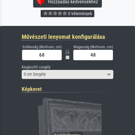
Hozzáadás kedvencekhez
0 Vélemények
Művészeti lenyomat konfigurálása
Szélesség (Motívum, cm)
Magasság (Motívum, cm)
Kiegészítő szegély
0 cm Szegély
Képkeret