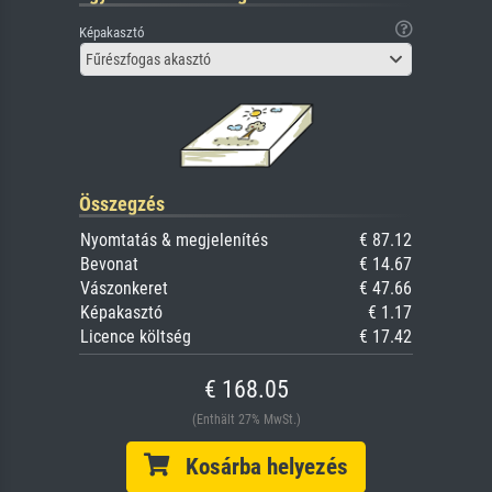
Képakasztó
Fűrészfogas akasztó
Összegzés
Nyomtatás & megjelenítés
€ 87.12
Bevonat
€ 14.67
Vászonkeret
€ 47.66
Képakasztó
€ 1.17
Licence költség
€ 17.42
€ 168.05
(Enthält 27% MwSt.)
Kosárba helyezés