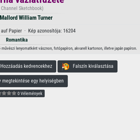
 Channel Sketchbook)
Mallord William Turner
auf Papier · Kép azonosítója: 16204
Romantika
ő művészi lenyomatként vásznon, fotópapíron, akvarell kartonon, illetve japán papíron.
ozzáadás kedvencekhez
Falszín kiválasztása
megtekintése egy helyiségben
0 Vélemények