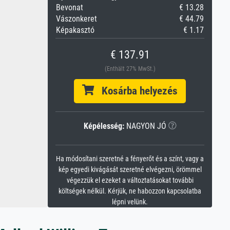
Bevonat
€ 13.28
Vászonkeret
€ 44.79
Képakasztó
€ 1.17
€ 137.91
(Enthält 27% MwSt.)
Kosárba helyezés
Képélesség:
NAGYON JÓ
Ha módosítani szeretné a fényerőt és a színt, vagy a
kép egyedi kivágását szeretné elvégezni, örömmel
végezzük el ezeket a változtatásokat további
költségek nélkül. Kérjük, ne habozzon kapcsolatba
lépni velünk.