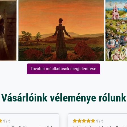
További műalkotások megjelenítése
Vásárlóink véleménye rólunk
5 / 5
5 / 5