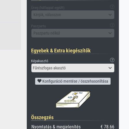
Üveg (hátlappal együtt)
Kérjük, válasszon
Paszpartu
Paszpartu nélkül
Egyebek & Extra kiegészítők
Képakasztó
Fűrészfogas akasztó
Konfiguráció mentése / összehasonlítása
Összegzés
Nyomtatás & megjelenítés
€ 78.66