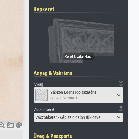
Képkeret
Anyag & Vakráma
Anyag
Vászon Leonardo (szatén)
(Vászon Velence)
Vászon keret
Vászonkeret - Kép az oldalon tükrözve
Üveg & Paszpartu