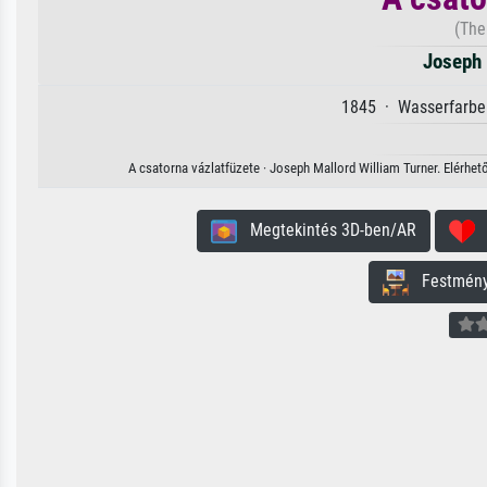
(The
Joseph 
1845 · Wasserfarbe 
A csatorna vázlatfüzete · Joseph Mallord William Turner. Elérhet
Megtekintés 3D-ben/AR
H
Festmény 