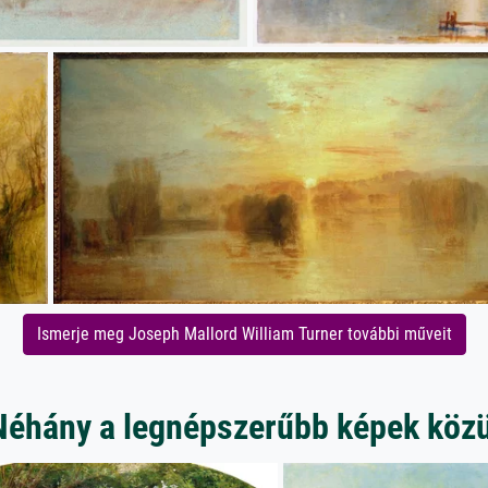
Ismerje meg Joseph Mallord William Turner további műveit
Néhány a legnépszerűbb képek közü