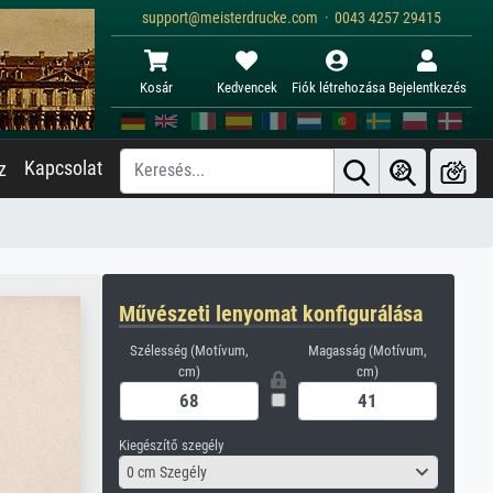
support@meisterdrucke.com · 0043 4257 29415
Kosár
Kedvencek
Fiók létrehozása
Bejelentkezés
Kapcsolat
z
Művészeti lenyomat konfigurálása
Szélesség (Motívum,
Magasság (Motívum,
cm)
cm)
Kiegészítő szegély
0 cm Szegély