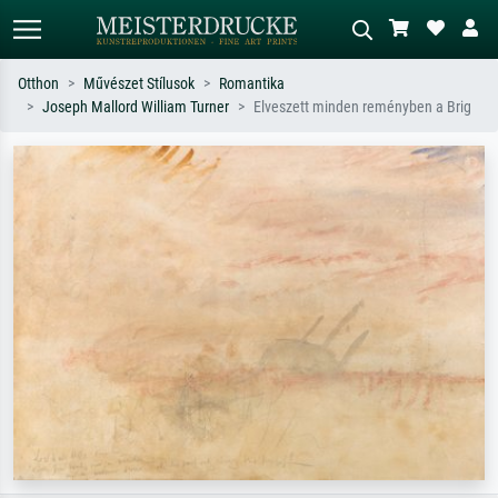
Otthon
Művészet Stílusok
Romantika
Joseph Mallord William Turner
Elveszett minden reményben a Brig
Alap keresés
MI-képkereső
Keressen művész, műcím vagy stílus
Írja le a jelenetet – pl. zöld rét, sok
szerint – pl. Monet, Csillagos éj,
piros absztrakt, sötét olajkép, álló akt
impresszionizmus, Hokusai-hullám,
egy fa mellett.
akt.