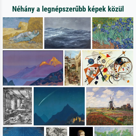
Néhány a legnépszerűbb képek közül