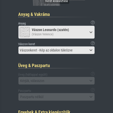
Anyag & Vakráma
Anyag
Vászon Leonardo (szatén)
(Vászon Velence)
Vászon keret
Vászonkeret - Kép az oldalon tükrözve
Üveg & Paszpartu
Üveg (hátlappal együtt)
Kérjük, válasszon
Paszpartu
Paszpartu nélkül
Egyebek & Extra kiegészítők