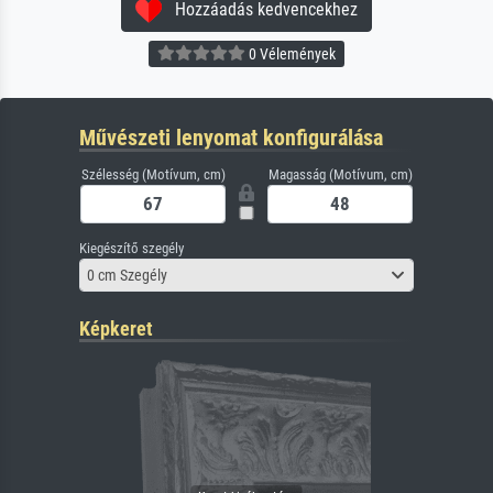
Hozzáadás kedvencekhez
0 Vélemények
Művészeti lenyomat konfigurálása
Szélesség (Motívum, cm)
Magasság (Motívum, cm)
Kiegészítő szegély
0 cm Szegély
Képkeret