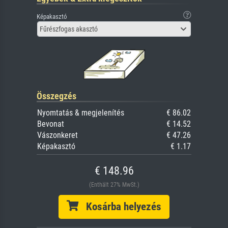
Képakasztó
Fűrészfogas akasztó
Összegzés
Nyomtatás & megjelenítés
€ 86.02
Bevonat
€ 14.52
Vászonkeret
€ 47.26
Képakasztó
€ 1.17
€ 148.96
(Enthält 27% MwSt.)
Kosárba helyezés