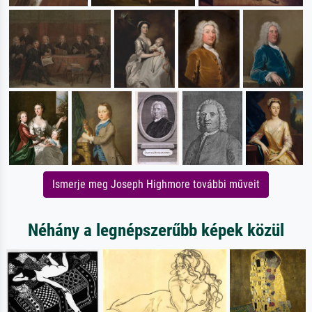
Ismerje meg Joseph Highmore további műveit
Néhány a legnépszerűbb képek közül