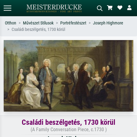
Otthon
Művészet Stílusok
Portréfestészet
Joseph Highmore
Családi beszélgetés, 1730 körül
Alap keresés
MI-képkereső
Keressen művész, műcím vagy stílus
Írja le a jelenetet – pl. zöld rét, sok
szerint – pl. Monet, Csillagos éj,
piros absztrakt, sötét olajkép, álló akt
impresszionizmus, Hokusai-hullám,
egy fa mellett.
akt.
Családi beszélgetés, 1730 körül
(A Family Conversation Piece, c.1730 )