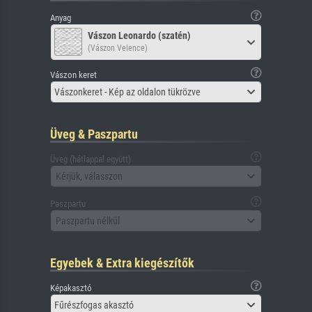
Anyag
Vászon Leonardo (szatén)
(Vászon Velence)
Vászon keret
Vászonkeret - Kép az oldalon tükrözve
Üveg & Paszpartu
Üveg (hátlappal együtt)
Kérjük, válasszon
Paszpartu
Paszpartu nélkül
Egyebek & Extra kiegészítők
Képakasztó
Fűrészfogas akasztó