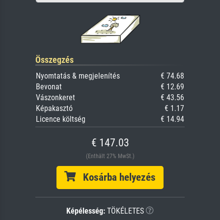
Összegzés
Nyomtatás & megjelenítés
€ 74.68
Bevonat
€ 12.69
Vászonkeret
€ 43.56
Képakasztó
€ 1.17
Licence költség
€ 14.94
€ 147.03
(Enthält 27% MwSt.)
Kosárba helyezés
Képélesség:
TÖKÉLETES