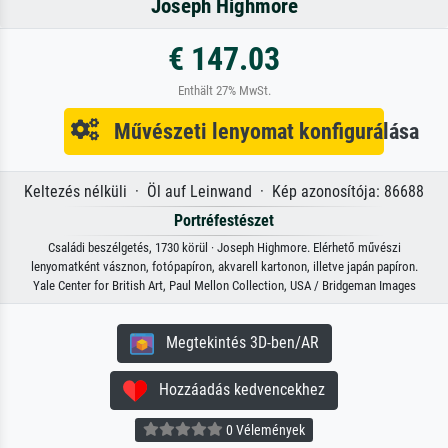
Joseph Highmore
€ 147.03
Enthält 27% MwSt.
Művészeti lenyomat konfigurálása
Keltezés nélküli · Öl auf Leinwand · Kép azonosítója: 86688
Portréfestészet
Családi beszélgetés, 1730 körül · Joseph Highmore. Elérhető művészi
lenyomatként vásznon, fotópapíron, akvarell kartonon, illetve japán papíron.
Yale Center for British Art, Paul Mellon Collection, USA / Bridgeman Images
Megtekintés 3D-ben/AR
Hozzáadás kedvencekhez
0 Vélemények