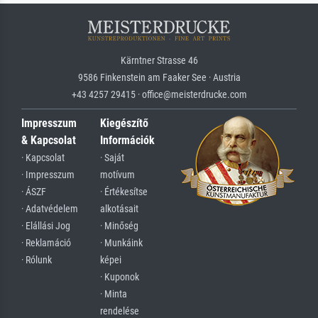
Kärntner Strasse 46
9586 Finkenstein am Faaker See · Austria
+43 4257 29415 · office@meisterdrucke.com
Impresszum
Kiegészítő
& Kapcsolat
Információk
· Kapcsolat
· Saját
· Impresszum
motívum
· ÁSZF
· Értékesítse
· Adatvédelem
alkotásait
· Elállási Jog
· Minőség
· Reklamáció
· Munkáink
· Rólunk
képei
· Kuponok
· Minta
rendelése