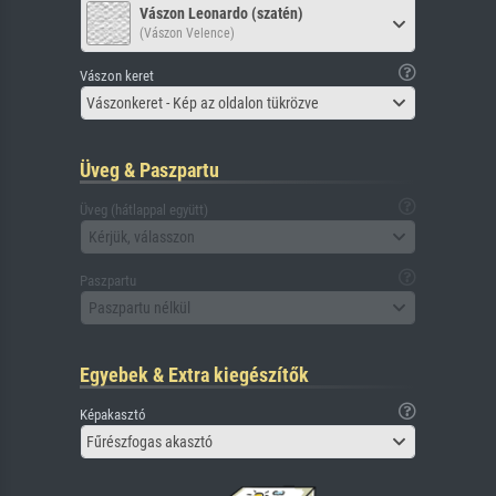
Vászon Leonardo (szatén)
(Vászon Velence)
Vászon keret
Vászonkeret - Kép az oldalon tükrözve
Üveg & Paszpartu
Üveg (hátlappal együtt)
Kérjük, válasszon
Paszpartu
Paszpartu nélkül
Egyebek & Extra kiegészítők
Képakasztó
Fűrészfogas akasztó