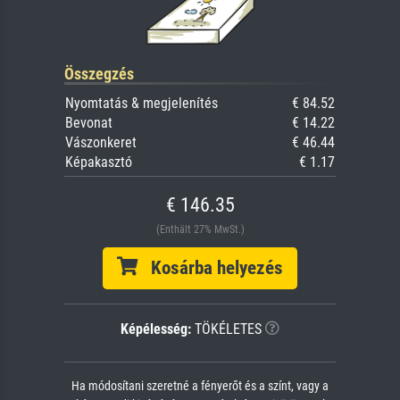
Összegzés
Nyomtatás & megjelenítés
€ 84.52
Bevonat
€ 14.22
Vászonkeret
€ 46.44
Képakasztó
€ 1.17
€ 146.35
(Enthält 27% MwSt.)
Kosárba helyezés
Képélesség:
TÖKÉLETES
Ha módosítani szeretné a fényerőt és a színt, vagy a