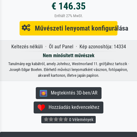
€ 146.35
Enthält 27% MwSt.
Művészeti lenyomat konfigurálása
Keltezés nélküli · Öl auf Panel · Kép azonosítója: 14334
Nem minősített művészek
Tanulmány egy kabátról, amely Johnhoz, Westmorland 11. grófjához tartozik ·
Joseph Edgar Boehm. Elérhető művészi lenyomatként vásznon, fotópapíron,
akvarell kartonon, illetve japán papíron.
Megtekintés 3D-ben/AR
Hozzáadás kedvencekhez
0 Vélemények