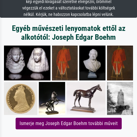
kép egyedi kivágását szeretné elvégezni, örömmel
végezzük el ezeket a változtatásokat további költségek
nélkül. Kérjük, ne habozzon kapcsolatba lépni velünk.
Egyéb művészeti lenyomatok ettől az
alkotótól: Joseph Edgar Boehm
Ismerje meg Joseph Edgar Boehm további műveit