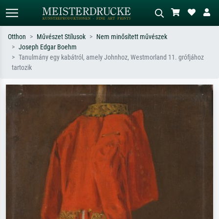
Otthon
Művészet Stílusok
Nem minősített művészek
Joseph Edgar Boehm
Alap keresés
MI-képkereső
Tanulmány egy kabátról, amely Johnhoz, Westmorland 11. grófjához
tartozik
Keressen művész, műcím vagy stílus
Írja le a jelenetet – pl. zöld rét, sok
szerint – pl. Monet, Csillagos éj,
piros absztrakt, sötét olajkép, álló akt
impresszionizmus, Hokusai-hullám,
egy fa mellett.
akt.