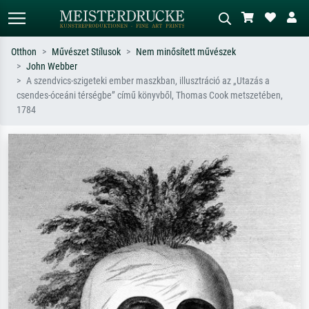
Otthon
Művészet Stílusok
Nem minősített művészek
John Webber
Alap keresés
MI-képkereső
A szendvics-szigeteki ember maszkban, illusztráció az „Utazás a
csendes-óceáni térségbe” című könyvből, Thomas Cook metszetében,
Keressen művész, műcím vagy stílus
Írja le a jelenetet – pl. zöld rét, sok
1784
szerint – pl. Monet, Csillagos éj,
piros absztrakt, sötét olajkép, álló akt
impresszionizmus, Hokusai-hullám,
egy fa mellett.
akt.