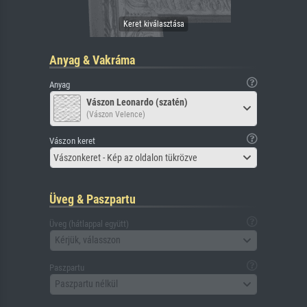
Anyag & Vakráma
Anyag
Vászon Leonardo (szatén)
(Vászon Velence)
Vászon keret
Vászonkeret - Kép az oldalon tükrözve
Üveg & Paszpartu
Üveg (hátlappal együtt)
Kérjük, válasszon
Paszpartu
Paszpartu nélkül