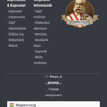
& Kapcsolat
Információk
· Kapcsolat
· Saját
· Impresszum
motívum
· ÁSZF
· Értékesítse
· Adatvédelem
alkotásait
· Elállási Jog
· Minőség
· Reklamáció
· Munkáink
· Rólunk
képei
· Kuponok
· Minta
rendelése
Magyarország