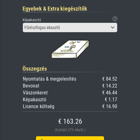
Egyebek & Extra kiegészítők
Képakasztó
Fűrészfogas akasztó
Összegzés
Nyomtatás & megjelenítés
€ 84.52
Bevonat
€ 14.22
Vászonkeret
€ 46.44
Képakasztó
€ 1.17
Licence költség
€ 16.90
€ 163.26
(Enthält 27% MwSt.)