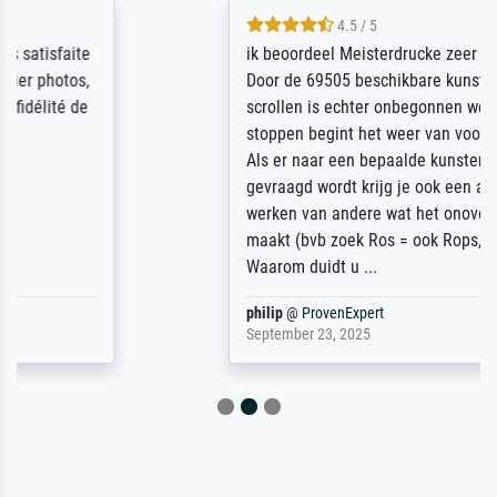
4.5 / 5
ik beoordeel Meisterdrucke zeer positief.
Door de 69505 beschikbare kunstenaars
scrollen is echter onbegonnen werk (na
stoppen begint het weer van voor af aan).
Als er naar een bepaalde kunstenaar
gevraagd wordt krijg je ook een aantal
werken van andere wat het onoverzichtelijk
maakt (bvb zoek Ros = ook Rops, Rose etc).
Waarom duidt u ...
philip
@
ProvenExpert
September 23, 2025