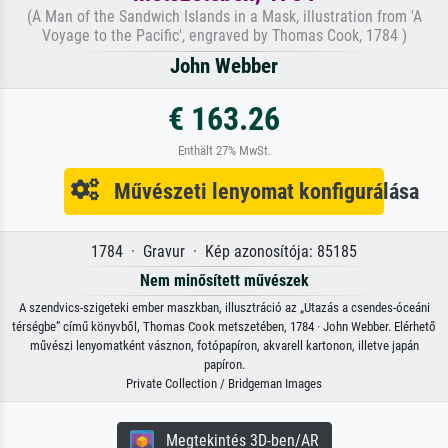
(A Man of the Sandwich Islands in a Mask, illustration from 'A
Voyage to the Pacific', engraved by Thomas Cook, 1784 )
John Webber
€ 163.26
Enthält 27% MwSt.
Művészeti lenyomat konfigurálása
1784 · Gravur · Kép azonosítója: 85185
Nem minősített művészek
A szendvics-szigeteki ember maszkban, illusztráció az „Utazás a csendes-óceáni
térségbe” című könyvből, Thomas Cook metszetében, 1784 · John Webber. Elérhető
művészi lenyomatként vásznon, fotópapíron, akvarell kartonon, illetve japán
papíron.
Private Collection / Bridgeman Images
Megtekintés 3D-ben/AR