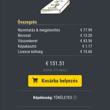
Összegzés
Nyomtatás & megjelenítés
€ 77.99
Bevonat
€ 13.20
Vászonkeret
€ 43.56
Képakasztó
€ 1.17
Licence költség
€ 15.60
€ 151.51
(Enthält 27% MwSt.)
Kosárba helyezés
Képélesség:
TÖKÉLETES