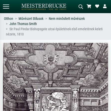
Otthon
Művészet Stílusok
Nem minősített művészek
John Thomas Smith
Alap keresés
MI-képkereső
Sir Paul Pindar Bishopsgate utcai épületének első emeletének keleti
nézete, 1810
Keressen művész, műcím vagy stílus
Írja le a jelenetet – pl. zöld rét, sok
szerint – pl. Monet, Csillagos éj,
piros absztrakt, sötét olajkép, álló akt
impresszionizmus, Hokusai-hullám,
egy fa mellett.
akt.