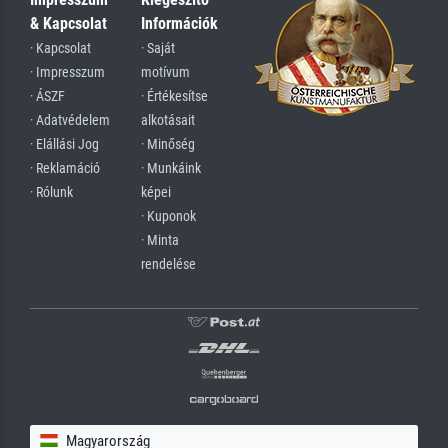
& Kapcsolat
Információk
· Kapcsolat
· Saját
· Impresszum
motívum
· ÁSZF
· Értékesítse
· Adatvédelem
alkotásait
· Elállási Jog
· Minőség
· Reklamáció
· Munkáink
· Rólunk
képei
· Kuponok
· Minta
rendelése
Magyarország