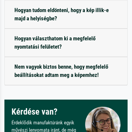
Hogyan tudom eldönteni, hogy a kép illik-e
majd a helyiségbe?
Hogyan választhatom ki a megfelelő
nyomtatási felületet?
Nem vagyok biztos benne, hogy megfelelő
beállításokat adtam meg a képemhez!
Kérdése van?
Érdeklődik manufaktúránk egyik
művészi lenyomata iránt, de még