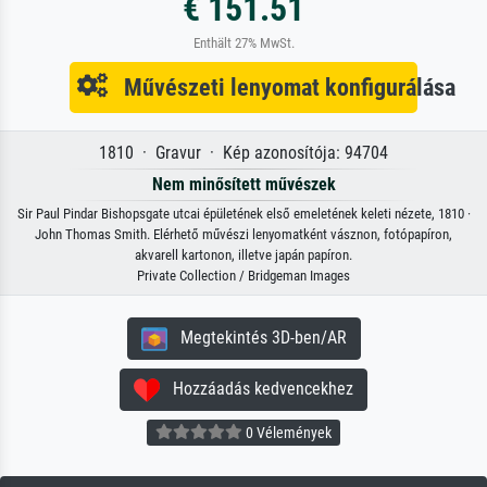
€ 151.51
Enthält 27% MwSt.
Művészeti lenyomat konfigurálása
1810 · Gravur · Kép azonosítója: 94704
Nem minősített művészek
Sir Paul Pindar Bishopsgate utcai épületének első emeletének keleti nézete, 1810 ·
John Thomas Smith. Elérhető művészi lenyomatként vásznon, fotópapíron,
akvarell kartonon, illetve japán papíron.
Private Collection / Bridgeman Images
Megtekintés 3D-ben/AR
Hozzáadás kedvencekhez
0 Vélemények