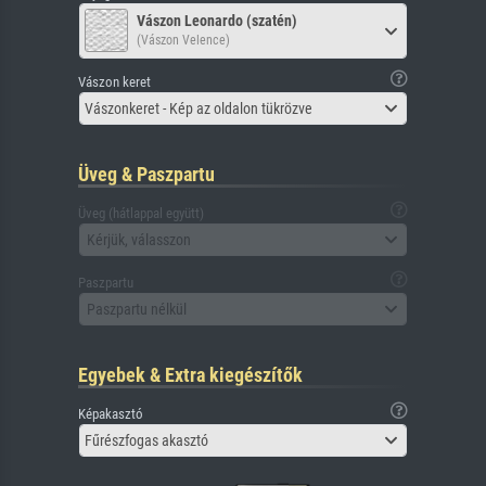
Vászon Leonardo (szatén)
(Vászon Velence)
Vászon keret
Vászonkeret - Kép az oldalon tükrözve
Üveg & Paszpartu
Üveg (hátlappal együtt)
Kérjük, válasszon
Paszpartu
Paszpartu nélkül
Egyebek & Extra kiegészítők
Képakasztó
Fűrészfogas akasztó