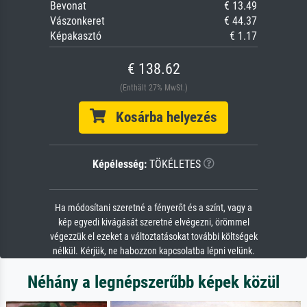
Bevonat
€ 13.49
Vászonkeret
€ 44.37
Képakasztó
€ 1.17
€ 138.62
(Enthält 27% MwSt.)
Kosárba helyezés
Képélesség:
TÖKÉLETES
Ha módosítani szeretné a fényerőt és a színt, vagy a
kép egyedi kivágását szeretné elvégezni, örömmel
végezzük el ezeket a változtatásokat további költségek
nélkül. Kérjük, ne habozzon kapcsolatba lépni velünk.
Néhány a legnépszerűbb képek közül