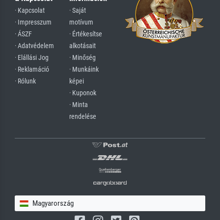
· Kapcsolat
· Saját
· Impresszum
motívum
· ÁSZF
· Értékesítse
· Adatvédelem
alkotásait
· Elállási Jog
· Minőség
· Reklamáció
· Munkáink
· Rólunk
képei
· Kuponok
· Minta
rendelése
Magyarország