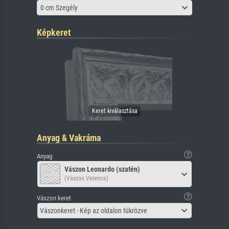
0 cm Szegély
Képkeret
Anyag & Vakráma
Anyag
Vászon Leonardo (szatén)
(Vászon Velence)
Vászon keret
Vászonkeret - Kép az oldalon tükrözve