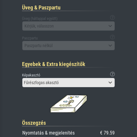
Üveg & Paszpartu
Üveg (hátlappal együtt)
Kérjük, válasszon
Paszpartu
Paszpartu nélkül
Egyebek & Extra kiegészítők
Képakasztó
Fűrészfogas akasztó
Összegzés
Nyomtatás & megjelenítés
€ 79.59