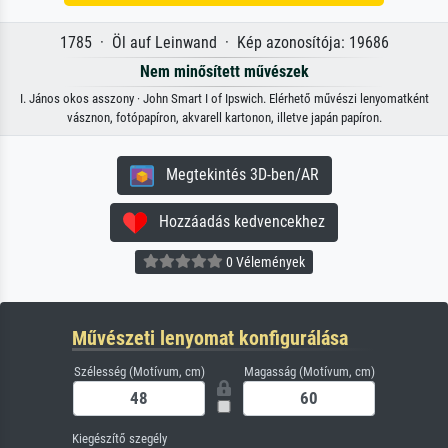
1785 · Öl auf Leinwand · Kép azonosítója: 19686
Nem minősített művészek
I. János okos asszony · John Smart I of Ipswich. Elérhető művészi lenyomatként
vásznon, fotópapíron, akvarell kartonon, illetve japán papíron.
Megtekintés 3D-ben/AR
Hozzáadás kedvencekhez
0 Vélemények
Művészeti lenyomat konfigurálása
Szélesség (Motívum, cm)
Magasság (Motívum, cm)
Kiegészítő szegély