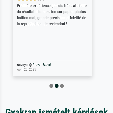
ik beoordeel Meisterdrucke zeer positief.
Door de 69505 beschikbare kunstenaars
scrollen is echter onbegonnen werk (na
stoppen begint het weer van voor af aan).
Als er naar een bepaalde kunstenaar
gevraagd wordt krijg je ook een aantal
werken van andere wat het onoverzichtelijk
maakt (bvb zoek Ros = ook Rops, Rose etc).
Waarom duidt u ...
philip
@
ProvenExpert
September 23, 2025
Gyakran ismételt kérdések