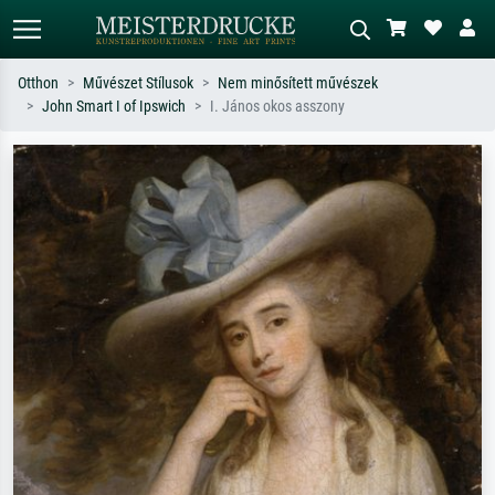
Otthon
Művészet Stílusok
Nem minősített művészek
John Smart I of Ipswich
I. János okos asszony
Alap keresés
MI-képkereső
Keressen művész, műcím vagy stílus
Írja le a jelenetet – pl. zöld rét, sok
szerint – pl. Monet, Csillagos éj,
piros absztrakt, sötét olajkép, álló akt
impresszionizmus, Hokusai-hullám,
egy fa mellett.
akt.