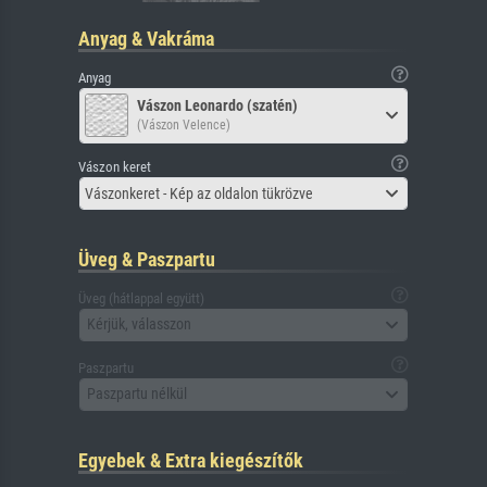
Anyag & Vakráma
Anyag
Vászon Leonardo (szatén)
(Vászon Velence)
Vászon keret
Vászonkeret - Kép az oldalon tükrözve
Üveg & Paszpartu
Üveg (hátlappal együtt)
Kérjük, válasszon
Paszpartu
Paszpartu nélkül
Egyebek & Extra kiegészítők