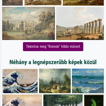
Tekintse meg "Romok" többi műveit
Néhány a legnépszerűbb képek közül