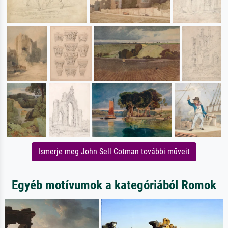
Ismerje meg John Sell Cotman további műveit
Egyéb motívumok a kategóriából Romok