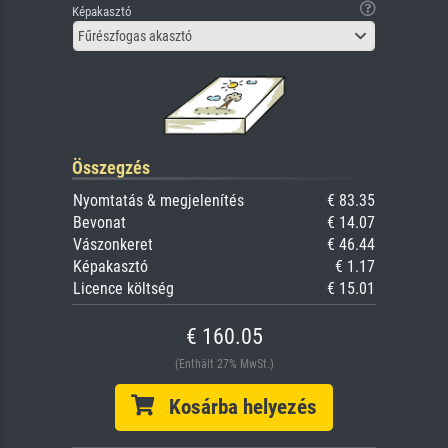
Képakasztó
Fűrészfogas akasztó
Összegzés
Nyomtatás & megjelenítés
€ 83.35
Bevonat
€ 14.07
Vászonkeret
€ 46.44
Képakasztó
€ 1.17
Licence költség
€ 15.01
€ 160.05
(Enthält 27% MwSt.)
Kosárba helyezés