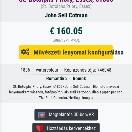
(St. Botolphs Priory, Essex)
John Sell Cotman
€ 160.05
Enthält 27% MwSt.
Művészeti lenyomat konfigurálása
1806 · watercolour · Kép azonosítója: 746048
Romantika
·
Romok
St. Botolphs Priory, Essex, c1806 · John Sell Cotman. Elérhető művészi
lenyomatként vásznon, fotópapíron, akvarell kartonon, illetve japán papíron.
The Print Collector/Heritage Images
Megtekintés 3D-ben/AR
Hozzáadás kedvencekhez