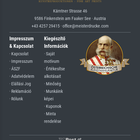
Kärntner Strasse 46
9586 Finkenstein am Faaker See · Austria
+43 4257 29415 · office@meisterdrucke.com
Impresszum
Kiegészítő
& Kapcsolat
Információk
· Kapcsolat
· Saját
· Impresszum
motívum
· ÁSZF
· Értékesítse
· Adatvédelem
alkotásait
· Elállási Jog
· Minőség
· Reklamáció
· Munkáink
· Rólunk
képei
· Kuponok
· Minta
rendelése