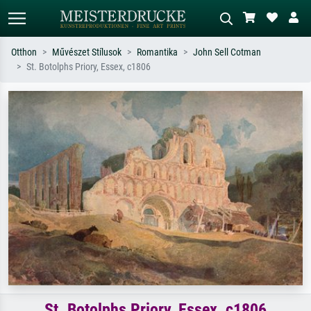
Otthon
Művészet Stílusok
Romantika
John Sell Cotman
St. Botolphs Priory, Essex, c1806
Alap keresés
MI-képkereső
Keressen művész, műcím vagy stílus
Írja le a jelenetet – pl. zöld rét, sok
szerint – pl. Monet, Csillagos éj,
piros absztrakt, sötét olajkép, álló akt
impresszionizmus, Hokusai-hullám,
egy fa mellett.
akt.
St. Botolphs Priory, Essex, c1806