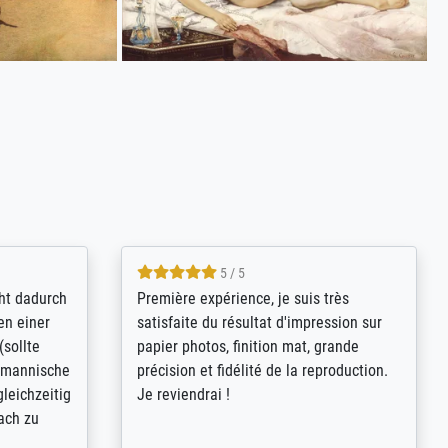
4.8 / 5
kann sich
Qualité absolument irréprochable.
.B.:
Extraordinaire diversité des thèmes
keit,
abordés et personnalisation des
freundliche
demandes (recadrage, réajustement des
ild (ein
couleurs). Relation clientèle parfaite.
rpackt -
Transport, réception sans aucun
stikdeckeln
problème. Merci à toute l'équipe ! Hervé