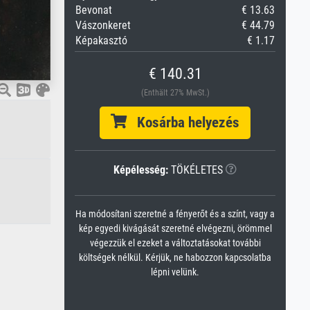
Bevonat
€ 13.63
Vászonkeret
€ 44.79
Képakasztó
€ 1.17
€ 140.31
(Enthält 27% MwSt.)
Kosárba helyezés
Képélesség:
TÖKÉLETES
Ha módosítani szeretné a fényerőt és a színt, vagy a
kép egyedi kivágását szeretné elvégezni, örömmel
végezzük el ezeket a változtatásokat további
költségek nélkül. Kérjük, ne habozzon kapcsolatba
lépni velünk.