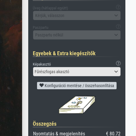
Üveg (hátlappal együtt)
Kérjük, válasszon
Paszpartu
Paszpartu nélkül
Egyebek & Extra kiegészítők
Képakasztó
Fűrészfogas akasztó
Konfiguráció mentése / összehasonlítása
Összegzés
Nyomtatás & megjelenítés
€ 80.72