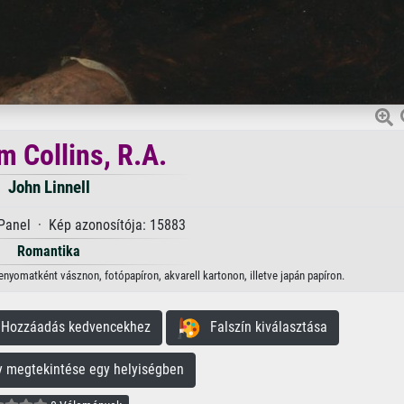
m Collins, R.A.
John Linnell
Panel · Kép azonosítója: 15883
Romantika
 lenyomatként vásznon, fotópapíron, akvarell kartonon, illetve japán papíron.
ozzáadás kedvencekhez
Falszín kiválasztása
megtekintése egy helyiségben