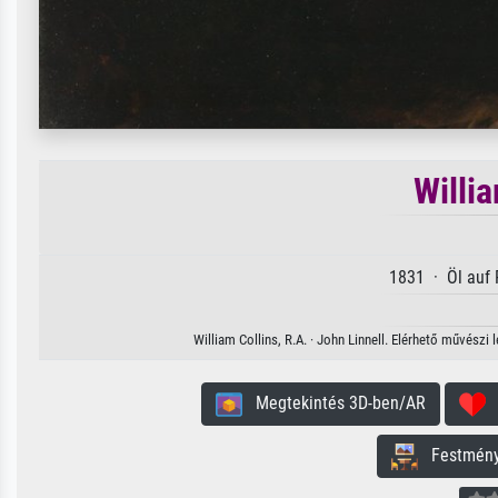
Willia
1831 · Öl auf 
William Collins, R.A. · John Linnell. Elérhető művészi
Megtekintés 3D-ben/AR
H
Festmény 