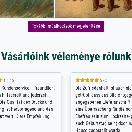
További műalkotások megjelenítése
Vásárlóink véleménye rólunk
5 / 5
4.8 / 5
innerungsbuch mit der
Hervorragende Qualität. Man 
eines Großvaters aus dem 1.
vieles anpassen lassen, wie z
enötigte ich ein
Randentfernung, Farbe, Hellig
lles Bild. Das habe ich bei
Kontrast und Weiteres. Sehr 
nden. Bei der Auswahl der
Kontaktperson per Mail. Das B
-Qualität wurde ich sehr gut
Kunstdruck) wurde sehr gut ve
 beraten. Der Versand mit
sehr starke Papprolle mit Pla