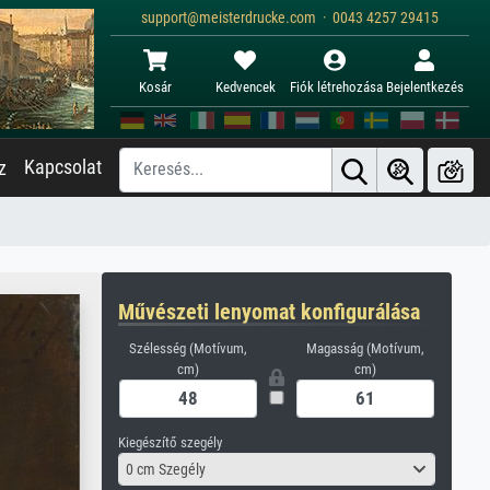
support@meisterdrucke.com · 0043 4257 29415
Kosár
Kedvencek
Fiók létrehozása
Bejelentkezés
Kapcsolat
z
Művészeti lenyomat konfigurálása
Szélesség (Motívum,
Magasság (Motívum,
cm)
cm)
Kiegészítő szegély
0 cm Szegély