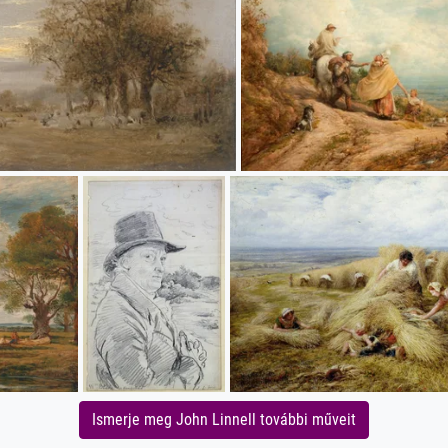
Ismerje meg John Linnell további műveit