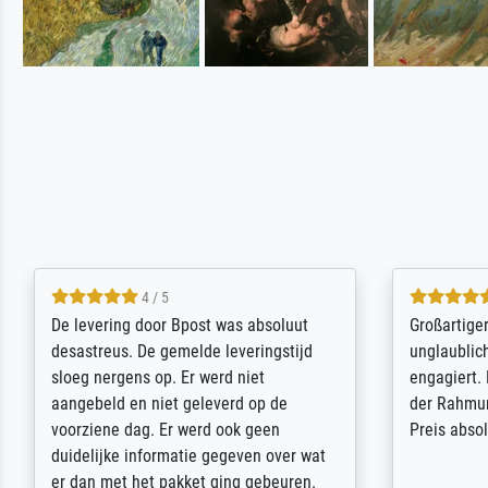
5 / 5
Sehr gute Qualität des Leinwanddrucks
Für ein Er
und des Rahmens! Unser Bild wurde
Feldpost m
sehr sorgfältig und sicher verpackt, so
Weltkrieg b
dass es unbeschadet bei uns ankam. Es
ausdrucksvo
wird nicht unser letzter Meisterdruck
Ihnen gefu
sein. Vielen Dank!
Fotopapier
am Telefon