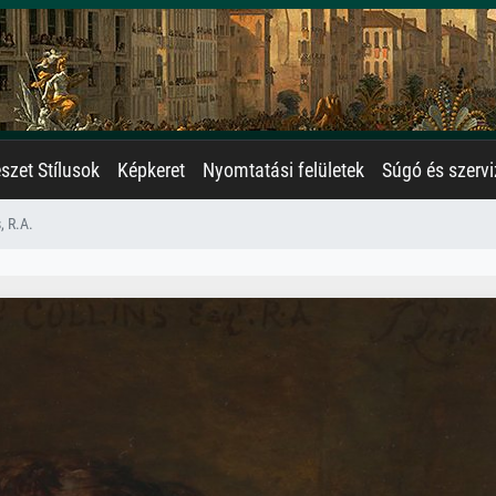
zet Stílusok
Képkeret
Nyomtatási felületek
Súgó és szervi
, R.A.