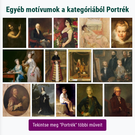
Egyéb motívumok a kategóriából Portrék
Tekintse meg "Portrék" többi műveit