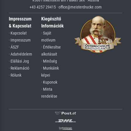
+43 4257 29415 · office@meisterdrucke.com
Impresszum
Kiegészítő
& Kapcsolat
Információk
· Kapcsolat
· Saját
· Impresszum
motívum
· ÁSZF
· Értékesítse
· Adatvédelem
alkotásait
· Elállási Jog
· Minőség
· Reklamáció
· Munkáink
· Rólunk
képei
· Kuponok
· Minta
rendelése