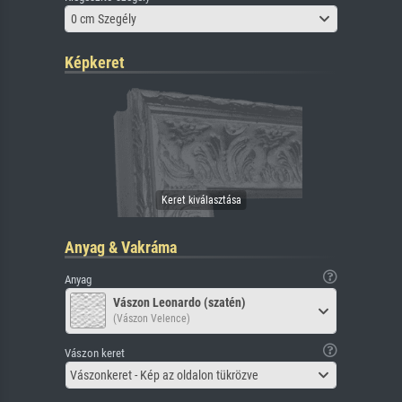
0 cm Szegély
Képkeret
Anyag & Vakráma
Anyag
Vászon Leonardo (szatén)
(Vászon Velence)
Vászon keret
Vászonkeret - Kép az oldalon tükrözve