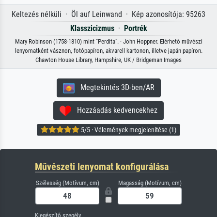
Keltezés nélküli · Öl auf Leinwand · Kép azonosítója: 95263
Klasszicizmus
·
Portrék
Mary Robinson (1758-1810) mint "Perdita". · John Hoppner. Elérhető művészi
lenyomatként vásznon, fotópapíron, akvarell kartonon, illetve japán papíron.
Chawton House Library, Hampshire, UK / Bridgeman Images
Megtekintés 3D-ben/AR
Hozzáadás kedvencekhez
5/5 · Vélemények megjelenítése (1)
Művészeti lenyomat konfigurálása
Szélesség (Motívum, cm)
Magasság (Motívum, cm)
Kiegészítő szegély