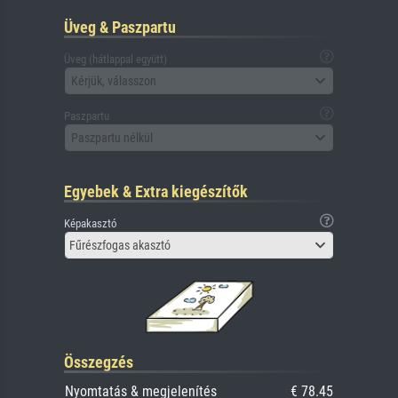
Üveg & Paszpartu
Üveg (hátlappal együtt)
Kérjük, válasszon
Paszpartu
Paszpartu nélkül
Egyebek & Extra kiegészítők
Képakasztó
Fűrészfogas akasztó
Összegzés
Nyomtatás & megjelenítés
€ 78.45