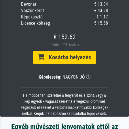
Bevonat
€ 13.34
Vászonkeret
€ 43.98
Képakasztó
€ 1.17
Licence költség
€ 15.68
€ 152.62
(Enthält 27% MwSt.)
Kosárba helyezés
Képélesség:
NAGYON JÓ
Ha módosítani szeretné a fényerőt és a színt, vagy a
kép egyedi kivágását szeretné elvégezni, örömmel
végezzük el ezeket a változtatásokat további költségek
nélkül. Kérjük, ne habozzon kapcsolatba lépni velünk.
Egyéb művészeti lenyomatok ettől az