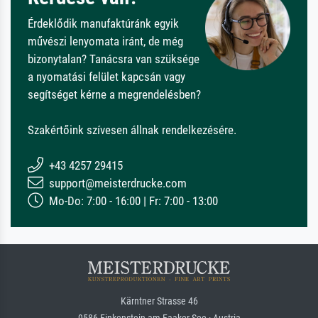
Érdeklődik manufaktúránk egyik
művészi lenyomata iránt, de még
bizonytalan? Tanácsra van szüksége
a nyomatási felület kapcsán vagy
segítséget kérne a megrendelésben?
Szakértőink szívesen állnak rendelkezésére.
+43 4257 29415
support@meisterdrucke.com
Mo-Do: 7:00 - 16:00 | Fr: 7:00 - 13:00
Kärntner Strasse 46
9586 Finkenstein am Faaker See · Austria