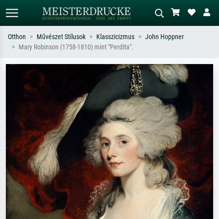
Otthon
Művészet Stílusok
Klasszicizmus
John Hoppner
Mary Robinson (1758-1810) mint "Perdita".
Alap keresés
MI-képkereső
Keressen művész, műcím vagy stílus
Írja le a jelenetet – pl. zöld rét, sok
szerint – pl. Monet, Csillagos éj,
piros absztrakt, sötét olajkép, álló akt
impresszionizmus, Hokusai-hullám,
egy fa mellett.
akt.