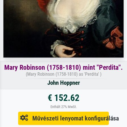
Mary Robinson (1758-1810) mint "Perdita".
(Mary Robinson (1758-1810) as 'Perdita' )
John Hoppner
€ 152.62
Enthält 27% MwSt.
Művészeti lenyomat konfigurálása