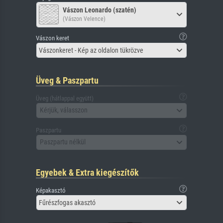
Vászon Leonardo (szatén)
(Vászon Velence)
Vászon keret
Vászonkeret - Kép az oldalon tükrözve
Üveg & Paszpartu
Üveg (hátlappal együtt)
Kérjük, válasszon
Paszpartu
Paszpartu nélkül
Egyebek & Extra kiegészítők
Képakasztó
Fűrészfogas akasztó