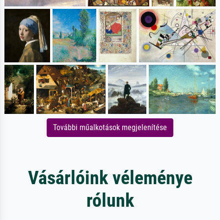
További műalkotások megjelenítése
Vásárlóink véleménye
rólunk