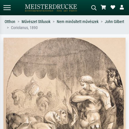
Otthon
Művészet Stílusok
Nem minősített művészek
John Gilbert
Coriolanus, 1890
Alap keresés
MI-képkereső
Keressen művész, műcím vagy stílus
Írja le a jelenetet – pl. zöld rét, sok
szerint – pl. Monet, Csillagos éj,
piros absztrakt, sötét olajkép, álló akt
impresszionizmus, Hokusai-hullám,
egy fa mellett.
akt.