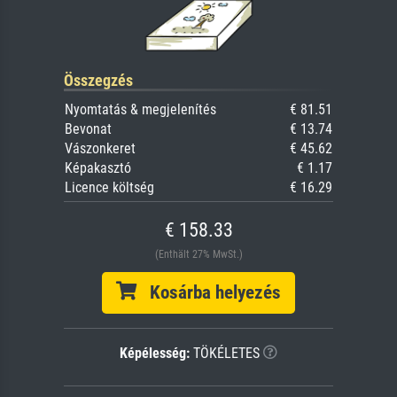
Összegzés
Nyomtatás & megjelenítés
€ 81.51
Bevonat
€ 13.74
Vászonkeret
€ 45.62
Képakasztó
€ 1.17
Licence költség
€ 16.29
€ 158.33
(Enthält 27% MwSt.)
Kosárba helyezés
Képélesség:
TÖKÉLETES