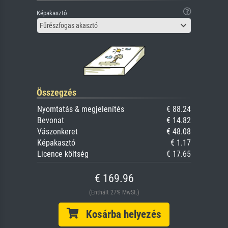
Képakasztó
Fűrészfogas akasztó
Összegzés
Nyomtatás & megjelenítés
€ 88.24
Bevonat
€ 14.82
Vászonkeret
€ 48.08
Képakasztó
€ 1.17
Licence költség
€ 17.65
€ 169.96
(Enthält 27% MwSt.)
Kosárba helyezés