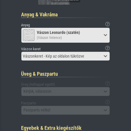
Anyag & Vakráma
Anyag
Vászon Leonardo (szatén)
(Vászon Velence)
Vászon keret
Vászonkeret - Kép az oldalon tükrözve
Üveg & Paszpartu
Üveg (hátlappal együtt)
Kérjük, válasszon
Paszpartu
Paszpartu nélkül
Egyebek & Extra kiegészítők