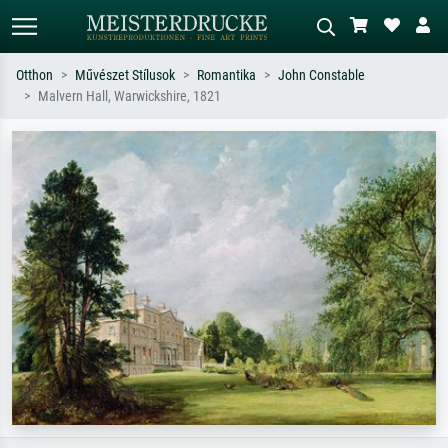
Otthon
Művészet Stílusok
Romantika
John Constable
Malvern Hall, Warwickshire, 1821
Alap keresés
MI-képkereső
Keressen művész, műcím vagy stílus
Írja le a jelenetet – pl. zöld rét, sok
szerint – pl. Monet, Csillagos éj,
piros absztrakt, sötét olajkép, álló akt
impresszionizmus, Hokusai-hullám,
egy fa mellett.
akt.