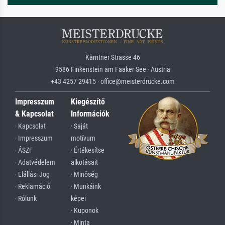
Kärntner Strasse 46
9586 Finkenstein am Faaker See · Austria
+43 4257 29415 · office@meisterdrucke.com
Impresszum
Kiegészítő
& Kapcsolat
Információk
· Kapcsolat
· Saját
· Impresszum
motívum
· ÁSZF
· Értékesítse
· Adatvédelem
alkotásait
· Elállási Jog
· Minőség
· Reklamáció
· Munkáink
· Rólunk
képei
· Kuponok
· Minta